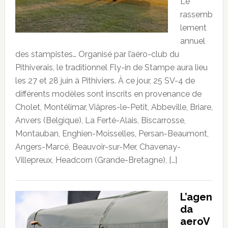
Le
rassemb
lement
annuel
des stampistes… Organisé par l’aéro-club du
Pithiverais, le traditionnel Fly-in de Stampe aura lieu
les 27 et 28 juin à Pithiviers. À ce jour, 25 SV-4 de
différents modèles sont inscrits en provenance de
Cholet, Montélimar, Viâpres-le-Petit, Abbeville, Briare,
Anvers (Belgique), La Ferté-Alais, Biscarrosse,
Montauban, Enghien-Moisselles, Persan-Beaumont,
Angers-Marcé, Beauvoir-sur-Mer, Chavenay-
Villepreux, Headcorn (Grande-Bretagne), […]
L’agen
da
aeroV