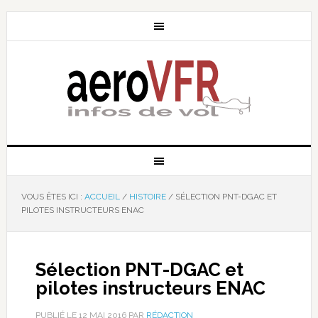
VOUS ÊTES ICI :
ACCUEIL
/
HISTOIRE
/
SÉLECTION PNT-DGAC ET
PILOTES INSTRUCTEURS ENAC
Sélection PNT-DGAC et
pilotes instructeurs ENAC
PUBLIÉ LE
12 MAI 2016
PAR
RÉDACTION