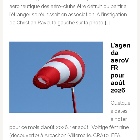
aéronautique des aéro-clubs être détruit ou partir à
l’étranger, se réunissait en association. A l’instigation
de Christian Ravel (à gauche sur la photo […]
L’agen
da
aeroV
FR
pour
août
2026
Quelque
s dates
à noter
pour ce mois d’août 2026. 1er août : Voltige féminine
(découverte) à Arcachon-Villemarie. CRA10. FFA.