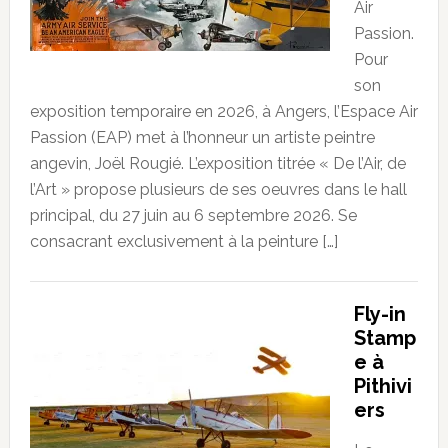
Air
Passion.
Pour
son
exposition temporaire en 2026, à Angers, l’Espace Air
Passion (EAP) met à l’honneur un artiste peintre
angevin, Joël Rougié. L’exposition titrée « De l’Air, de
l’Art » propose plusieurs de ses oeuvres dans le hall
principal, du 27 juin au 6 septembre 2026. Se
consacrant exclusivement à la peinture […]
Fly-in
Stamp
e à
Pithivi
ers