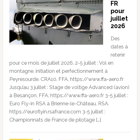
FR
pour
juillet
2026
Des
dates à
retenir
pour ce mois de juillet 2026. 2-5 juillet : Vol en
montagne, initiation et perfectionnement à
Peyresourde. CRA10. FFA. https://www.ffa-aero.fr
Jusqu’au 3 juillet : Stage de voltige Advanced (avion)
à Besançon. FFA. https://www.ffa-aero.fr 3-5 juillet :
Euro Fly-in RSA à Brienne-le-Château. RSA.
https://euroflyin.rsafrance.com 3-5 juillet :
Championnats de France de pilotage […]