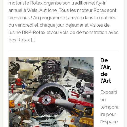
motoriste Rotax organise son traditionnel fly-in
annuel à Wels, Autriche. Tous les moteur Rotax sont
bienvenus ! Au programme : arrivée dans la matinée
du vendredi et chaque jour, dejeuner et visites de
l’usine BRP-Rotax et/ou vols de démonstration avec
des Rotax […]
De
l’Air,
de
l’Art
Expositi
on
tempora
ire pour
l’Espace