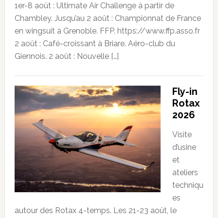
1er-8 août : Ultimate Air Challenge à partir de
Chambley. Jusqu’au 2 août : Championnat de France
en wingsuit à Grenoble. FFP. https://www.ffp.asso.fr
2 août : Café-croissant à Briare. Aéro-club du
Giennois. 2 août : Nouvelle […]
Fly-in
Rotax
2026
Visite
d’usine
et
ateliers
techniqu
es
autour des Rotax 4-temps. Les 21-23 août, le