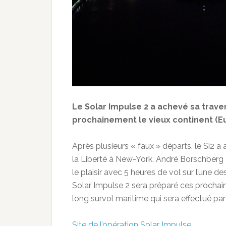
Le Solar Impulse 2 a achevé sa trave
prochainement le vieux continent (Eu
Après plusieurs « faux » départs, le Si2 a 
la Liberté à New-York. André Borschberg 
le plaisir avec 5 heures de vol sur l’une d
Solar Impulse 2 sera préparé ces prochains
long survol maritime qui sera effectué pa
Site de l’opération Solar Impulse