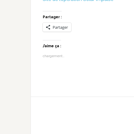
Partager :
Partager
J’aime ça :
chargement…