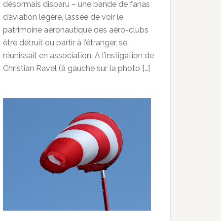
désormais disparu – une bande de fanas
d’aviation légère, lassée de voir le
patrimoine aéronautique des aéro-clubs
être détruit ou partir à l’étranger, se
réunissait en association. A l’instigation de
Christian Ravel (à gauche sur la photo […]