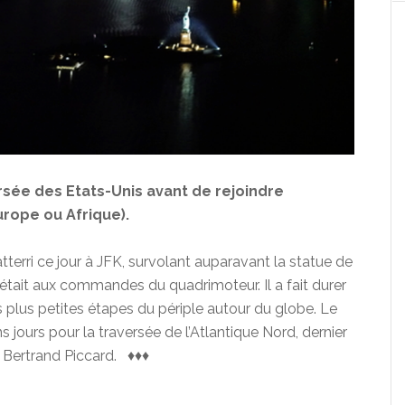
rsée des Etats-Unis avant de rejoindre
rope ou Afrique).
atterri ce jour à JFK, survolant auparavant la statue de
était aux commandes du quadrimoteur. Il a fait durer
es plus petites étapes du périple autour du globe.
Le
 jours pour la traversée de l’Atlantique Nord, dernier
r Bertrand Piccard. ♦♦♦