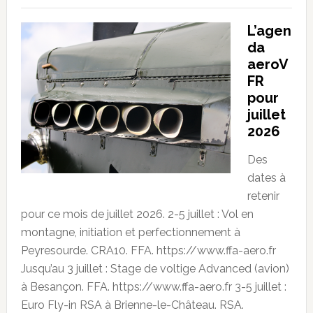
L’agen
da
aeroV
FR
pour
juillet
2026
Des
dates à
retenir
pour ce mois de juillet 2026. 2-5 juillet : Vol en
montagne, initiation et perfectionnement à
Peyresourde. CRA10. FFA. https://www.ffa-aero.fr
Jusqu’au 3 juillet : Stage de voltige Advanced (avion)
à Besançon. FFA. https://www.ffa-aero.fr 3-5 juillet :
Euro Fly-in RSA à Brienne-le-Château. RSA.