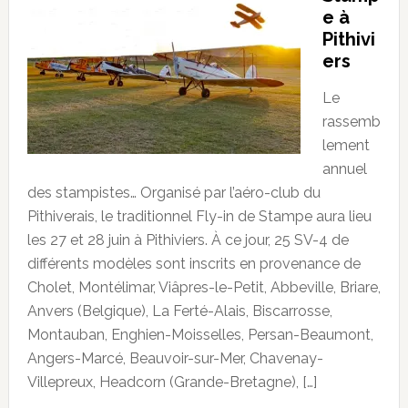
e à
Pithivi
ers
Le
rassemb
lement
annuel
des stampistes… Organisé par l’aéro-club du
Pithiverais, le traditionnel Fly-in de Stampe aura lieu
les 27 et 28 juin à Pithiviers. À ce jour, 25 SV-4 de
différents modèles sont inscrits en provenance de
Cholet, Montélimar, Viâpres-le-Petit, Abbeville, Briare,
Anvers (Belgique), La Ferté-Alais, Biscarrosse,
Montauban, Enghien-Moisselles, Persan-Beaumont,
Angers-Marcé, Beauvoir-sur-Mer, Chavenay-
Villepreux, Headcorn (Grande-Bretagne), […]