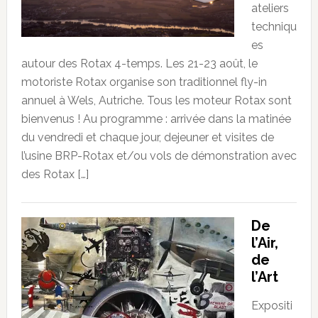
ateliers
techniqu
es
autour des Rotax 4-temps. Les 21-23 août, le
motoriste Rotax organise son traditionnel fly-in
annuel à Wels, Autriche. Tous les moteur Rotax sont
bienvenus ! Au programme : arrivée dans la matinée
du vendredi et chaque jour, dejeuner et visites de
l’usine BRP-Rotax et/ou vols de démonstration avec
des Rotax […]
De
l’Air,
de
l’Art
Expositi