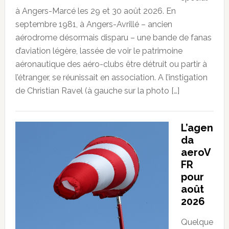
à Angers-Marcé les 29 et 30 août 2026. En
septembre 1981, à Angers-Avrillé – ancien
aérodrome désormais disparu – une bande de fanas
d’aviation légère, lassée de voir le patrimoine
aéronautique des aéro-clubs être détruit ou partir à
l’étranger, se réunissait en association. A l’instigation
de Christian Ravel (à gauche sur la photo […]
L’agen
da
aeroV
FR
pour
août
2026
Quelque