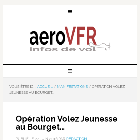
VOUS ÊTES ICI :
ACCUEIL
/
MANIFESTATIONS
/
OPÉRATION VOLEZ
JEUNESSE AU BOURGET…
Opération Volez Jeunesse
au Bourget…
PUBLIÉ LE
27 JUIN 2016
PAR
RÉDACTION