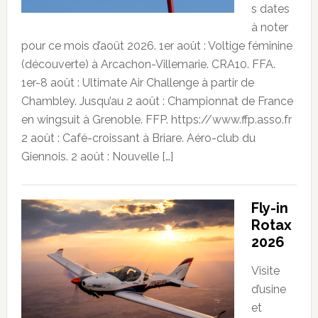
s dates
à noter
pour ce mois d’août 2026. 1er août : Voltige féminine
(découverte) à Arcachon-Villemarie. CRA10. FFA.
1er-8 août : Ultimate Air Challenge à partir de
Chambley. Jusqu’au 2 août : Championnat de France
en wingsuit à Grenoble. FFP. https://www.ffp.asso.fr
2 août : Café-croissant à Briare. Aéro-club du
Giennois. 2 août : Nouvelle […]
Fly-in
Rotax
2026
Visite
d’usine
et