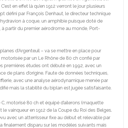
C’est en effet là qu’en 1912 verront le jour plusieurs
t défini par François Denhaut, le directeur technique
hydravion à coque, un amphibie puisque doté de
912, à partir du premier aérodrome au monde, Port-
planes d’Argenteuil – va se mettre en place pour
ue, motorisée par un Le Rhône de 80 ch confié par
es premières études ont débuté en 1992, avec un
ence de plans d’origine. Faute de données techniques,
flerie, avec une analyse aérodynamique menée par
ifié mais la stabilité du biplan est jugée satisfaisante.
C, motorisé 80 ch et équipé d’ailerons (maquette
st le vainqueur en 1912 de la Coupe du Roi des Belges.
révu avec un atterrisseur fixe au début et relevable par
i a finalement disparu sur les modèles suivants mais