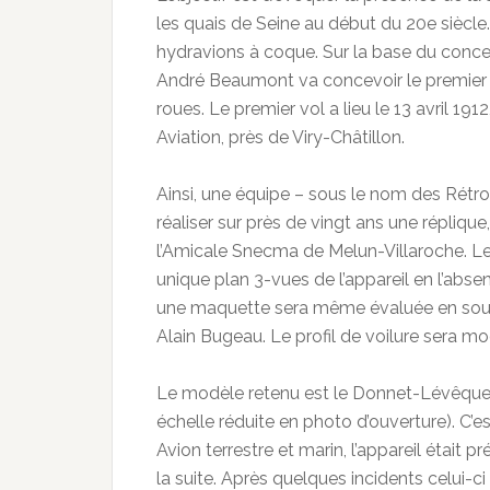
les quais de Seine au début du 20e siècle. 
hydravions à coque. Sur la base du concep
André Beaumont va concevoir le premier 
roues. Le premier vol a lieu le 13 avril 1
Aviation, près de Viry-Châtillon.
Ainsi, une équipe – sous le nom des Rétro
réaliser sur près de vingt ans une répliq
l’Amicale Snecma de Melun-Villaroche. L
unique plan 3-vues de l’appareil en l’abs
une maquette sera même évaluée en souf
Alain Bugeau. Le profil de voilure sera mod
Le modèle retenu est le Donnet-Lévêque 
échelle réduite en photo d’ouverture). C’e
Avion terrestre et marin, l’appareil était p
la suite. Après quelques incidents celui-c