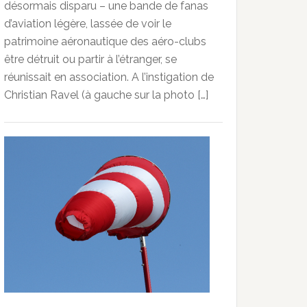
désormais disparu – une bande de fanas
d’aviation légère, lassée de voir le
patrimoine aéronautique des aéro-clubs
être détruit ou partir à l’étranger, se
réunissait en association. A l’instigation de
Christian Ravel (à gauche sur la photo […]