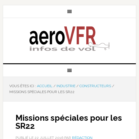
VOUS ÊTES ICI :
ACCUEIL
/
INDUSTRIE
/
CONSTRUCTEURS
/
MISSIONS SPÉCIALES POUR LES SR22
Missions spéciales pour les
SR22
PUBLIÉ LE
22 JUILLET 2016
PAR
RÉDACTION