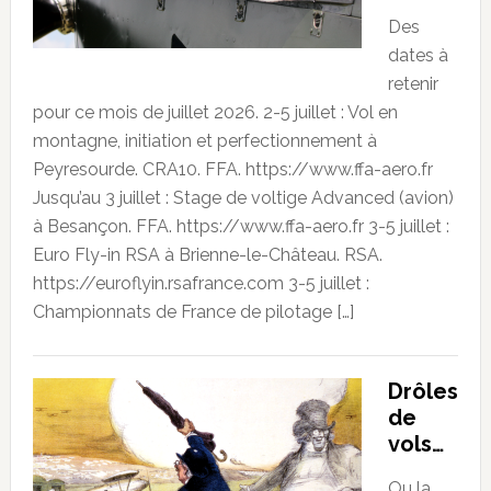
Des
dates à
retenir
pour ce mois de juillet 2026. 2-5 juillet : Vol en
montagne, initiation et perfectionnement à
Peyresourde. CRA10. FFA. https://www.ffa-aero.fr
Jusqu’au 3 juillet : Stage de voltige Advanced (avion)
à Besançon. FFA. https://www.ffa-aero.fr 3-5 juillet :
Euro Fly-in RSA à Brienne-le-Château. RSA.
https://euroflyin.rsafrance.com 3-5 juillet :
Championnats de France de pilotage […]
Drôles
de
vols…
Ou la