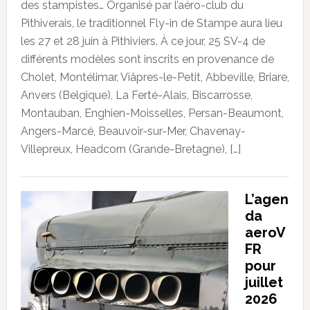
des stampistes… Organisé par l’aéro-club du
Pithiverais, le traditionnel Fly-in de Stampe aura lieu
les 27 et 28 juin à Pithiviers. À ce jour, 25 SV-4 de
différents modèles sont inscrits en provenance de
Cholet, Montélimar, Viâpres-le-Petit, Abbeville, Briare,
Anvers (Belgique), La Ferté-Alais, Biscarrosse,
Montauban, Enghien-Moisselles, Persan-Beaumont,
Angers-Marcé, Beauvoir-sur-Mer, Chavenay-
Villepreux, Headcorn (Grande-Bretagne), […]
L’agen
da
aeroV
FR
pour
juillet
2026