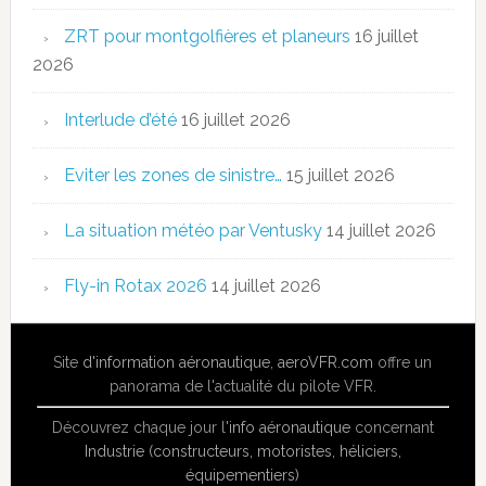
ZRT pour montgolfières et planeurs
16 juillet
2026
Interlude d’été
16 juillet 2026
Eviter les zones de sinistre…
15 juillet 2026
La situation météo par Ventusky
14 juillet 2026
Fly-in Rotax 2026
14 juillet 2026
Site
d'information aéronautique
,
aeroVFR.com
offre un
panorama de l'actualité du pilote VFR.
Découvrez chaque jour l'
info aéronautique
concernant
Industrie (constructeurs, motoristes, héliciers,
équipementiers)