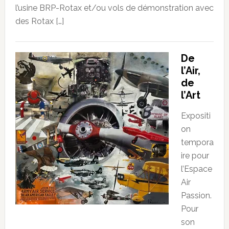
l’usine BRP-Rotax et/ou vols de démonstration avec
des Rotax […]
De
l’Air,
de
l’Art
Expositi
on
tempora
ire pour
l’Espace
Air
Passion.
Pour
son