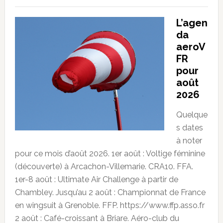
L’agen
da
aeroV
FR
pour
août
2026
Quelque
s dates
à noter
pour ce mois d’août 2026. 1er août : Voltige féminine
(découverte) à Arcachon-Villemarie. CRA10. FFA.
1er-8 août : Ultimate Air Challenge à partir de
Chambley. Jusqu’au 2 août : Championnat de France
en wingsuit à Grenoble. FFP. https://www.ffp.asso.fr
2 août : Café-croissant à Briare. Aéro-club du