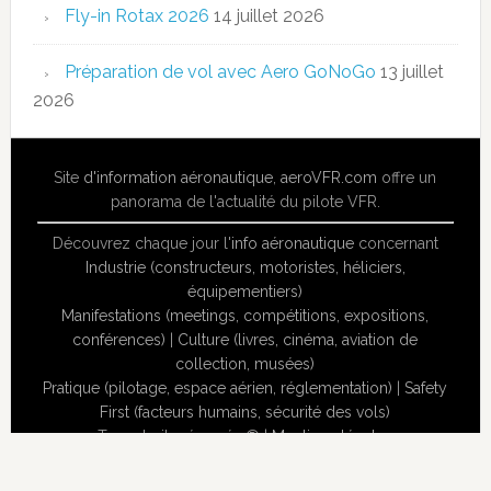
Fly-in Rotax 2026
14 juillet 2026
Préparation de vol avec Aero GoNoGo
13 juillet
2026
Site
d'information aéronautique
,
aeroVFR.com
offre un
panorama de l'actualité du pilote VFR.
Découvrez chaque jour l'
info aéronautique
concernant
Industrie (constructeurs, motoristes, héliciers,
équipementiers)
Manifestations (meetings, compétitions, expositions,
conférences)
|
Culture (livres, cinéma, aviation de
collection, musées)
Pratique (pilotage, espace aérien, réglementation)
|
Safety
First (facteurs humains, sécurité des vols)
Tous droits réservés ® |
Mentions légales