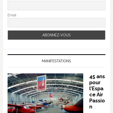
Email
MANIFESTATIONS
45 ans
pour
l’Espa
ce Air
Passio
n