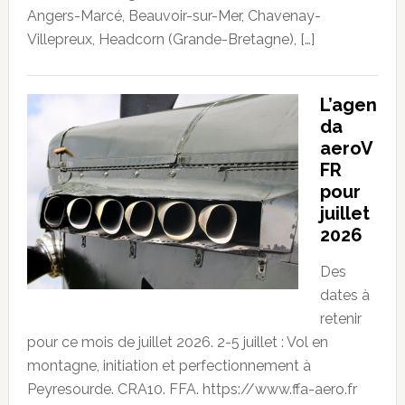
Angers-Marcé, Beauvoir-sur-Mer, Chavenay-
Villepreux, Headcorn (Grande-Bretagne), […]
L’agen
da
aeroV
FR
pour
juillet
2026
Des
dates à
retenir
pour ce mois de juillet 2026. 2-5 juillet : Vol en
montagne, initiation et perfectionnement à
Peyresourde. CRA10. FFA. https://www.ffa-aero.fr