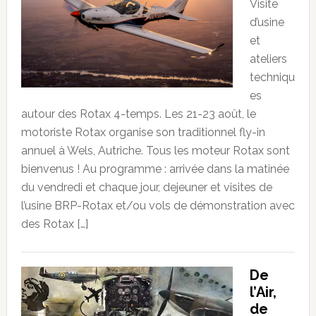
Visite
d’usine
et
ateliers
techniqu
es
autour des Rotax 4-temps. Les 21-23 août, le
motoriste Rotax organise son traditionnel fly-in
annuel à Wels, Autriche. Tous les moteur Rotax sont
bienvenus ! Au programme : arrivée dans la matinée
du vendredi et chaque jour, dejeuner et visites de
l’usine BRP-Rotax et/ou vols de démonstration avec
des Rotax […]
De
l’Air,
de