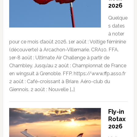
2026
Quelque
s dates
à noter
pour ce mois d’août 2026. 1er août : Voltige féminine
(découverte) à Arcachon-Villemarie. CRA10. FFA.
1er-8 août : Ultimate Air Challenge à partir de
Chambley. Jusqu’au 2 août : Championnat de France
en wingsuit à Grenoble. FFP. https://www.ffp.asso.fr
2 août : Café-croissant à Briare. Aéro-club du
Giennois. 2 août : Nouvelle […]
Fly-in
Rotax
2026