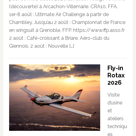
(découverte) à Arcachon-Villemarie. CRA10. FFA.
1er-8 août : Ultimate Air Challenge à partir de
Chambley. Jusqu’au 2 août : Championnat de France
en wingsuit à Grenoble. FFP. https://www.ffp.asso.fr
2 août : Café-croissant à Briare. Aéro-club du
Giennois. 2 août : Nouvelle […]
Fly-in
Rotax
2026
Visite
d’usine
et
ateliers
techniqu
es