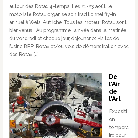
autour des Rotax 4-temps. Les 21-23 août, le
motoriste Rotax organise son traditionnel fly-in
annuel à Wels, Autriche. Tous les moteur Rotax sont
bienvenus ! Au programme : arrivée dans la matinée
du vendredi et chaque jour, dejeuner et visites de
l’usine BRP-Rotax et/ou vols de démonstration avec
des Rotax […]
De
l’Air,
de
l’Art
Expositi
on
tempora
ire pour