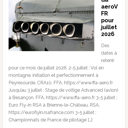
aeroV
FR
pour
juillet
2026
Des
dates à
retenir
pour ce mois de juillet 2026. 2-5 juillet : Vol en
montagne, initiation et perfectionnement à
Peyresourde. CRA10. FFA. https://www.ffa-aero.fr
Jusqu’au 3 juillet : Stage de voltige Advanced (avion)
à Besançon. FFA. https://www.ffa-aero.fr 3-5 juillet :
Euro Fly-in RSA à Brienne-le-Château. RSA.
https://euroflyin.rsafrance.com 3-5 juillet :
Championnats de France de pilotage […]