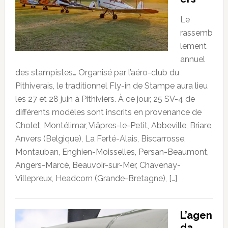
Le
rassemb
lement
annuel
des stampistes… Organisé par l’aéro-club du
Pithiverais, le traditionnel Fly-in de Stampe aura lieu
les 27 et 28 juin à Pithiviers. À ce jour, 25 SV-4 de
différents modèles sont inscrits en provenance de
Cholet, Montélimar, Viâpres-le-Petit, Abbeville, Briare,
Anvers (Belgique), La Ferté-Alais, Biscarrosse,
Montauban, Enghien-Moisselles, Persan-Beaumont,
Angers-Marcé, Beauvoir-sur-Mer, Chavenay-
Villepreux, Headcorn (Grande-Bretagne), […]
L’agen
da