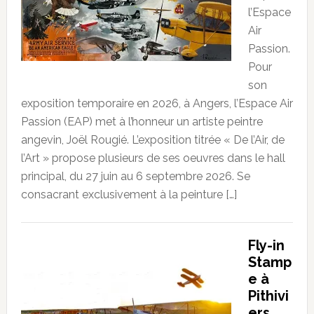
l’Espace
Air
Passion.
Pour
son
exposition temporaire en 2026, à Angers, l’Espace Air
Passion (EAP) met à l’honneur un artiste peintre
angevin, Joël Rougié. L’exposition titrée « De l’Air, de
l’Art » propose plusieurs de ses oeuvres dans le hall
principal, du 27 juin au 6 septembre 2026. Se
consacrant exclusivement à la peinture […]
Fly-in
Stamp
e à
Pithivi
ers