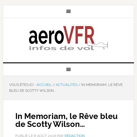
VOUS ÊTES ICI :
ACCUEIL
/
ACTUALITÉS
/
IN MEMORIAM, LE RÊVE
BLEU DE SCOTTY WILSON…
In Memoriam, le Rêve bleu
de Scotty Wilson…
PUBLIÉ LE
8 AOÛT 2016
PAR
RÉDACTION