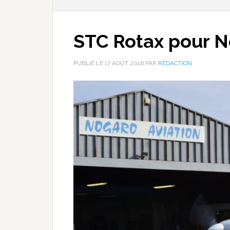
STC Rotax pour N
PUBLIÉ LE
17 AOÛT 2016
PAR
RÉDACTION