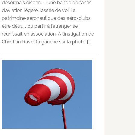
désormais disparu – une bande de fanas
d’aviation légère, lassée de voir le
patrimoine aéronautique des aéro-clubs
être détruit ou partir à l’étranger, se
réunissait en association. A l’instigation de
Christian Ravel (à gauche sur la photo […]