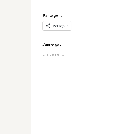
Partager :
Partager
J’aime ça :
chargement…