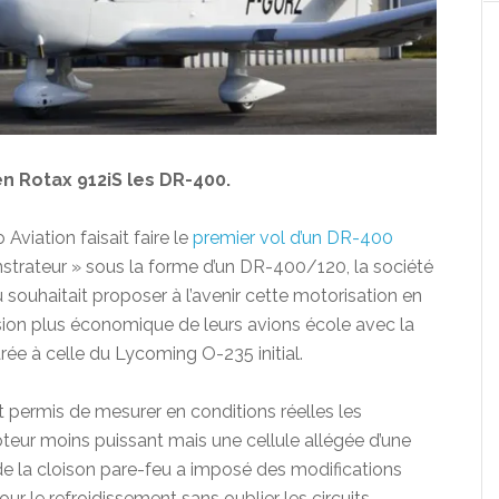
n Rotax 912iS les DR-400.
Aviation faisait faire le
premier vol d’un DR-400
trateur » sous la forme d’un DR-400/120, la société
u souhaitait proposer à l’avenir cette motorisation en
ersion plus économique de leurs avions école avec la
e à celle du Lycoming O-235 initial.
nt permis de mesurer en conditions réelles les
eur moins puissant mais une cellule allégée d’une
 de la cloison pare-feu a imposé des modifications
ur le refroidissement sans oublier les circuits