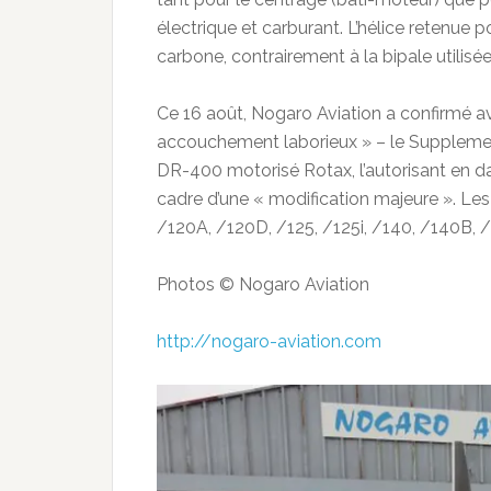
électrique et carburant. L’hélice retenue 
carbone, contrairement à la bipale utilis
Ce 16 août, Nogaro Aviation a confirmé av
accouchement laborieux » – le Supplemen
DR-400 motorisé Rotax, l’autorisant en dat
cadre d’une « modification majeure ». L
/120A, /120D, /125, /125i, /140, /140B, 
Photos © Nogaro Aviation
http://nogaro-aviation.com