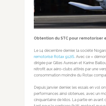
Obtention du STC pour remotoriser e
Le 14 décembre dernier, la société Nogaro 
remotorisé Rotax 912iS.
Avec ce « démons
dirigée par Gilles Auresan et Karine Baillo
rétrofit aux aéro-clubs attirés par une v
consommation moindre du Rotax comparé
Depuis janvier dernier, les essais en vol o
performances ainsi obtenues, avec un mot
cinquantaine de kilos. La partie en avant
tant pour le centrage (bâti-moteur) que po