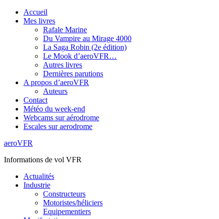
Accueil
Mes livres
Rafale Marine
Du Vampire au Mirage 4000
La Saga Robin (2e édition)
Le Mook d’aeroVFR…
Autres livres
Dernières parutions
A propos d’aeroVFR
Auteurs
Contact
Météo du week-end
Webcams sur aérodrome
Escales sur aerodrome
aeroVFR
Informations de vol VFR
Actualités
Industrie
Constructeurs
Motoristes/héliciers
Equipementiers