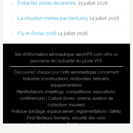
Eviter les zones de sinistre…
15 juillet 2026
La situation météo par Ventusky
14 juillet 2026
Fly-in Rotax 2026
14 juillet 2026
Site
d'information aéronautique
,
aeroVFR.com
offre un
panorama de l'actualité du pilote VFR.
Découvrez chaque jour l'
info aéronautique
concernant
Industrie (constructeurs, motoristes, héliciers,
équipementiers)
Manifestations (meetings, compétitions, expositions,
conférences)
|
Culture (livres, cinéma, aviation de
collection, musées)
Pratique (pilotage, espace aérien, réglementation)
|
Safety
First (facteurs humains, sécurité des vols)
Tous droits réservés ® |
Mentions légales