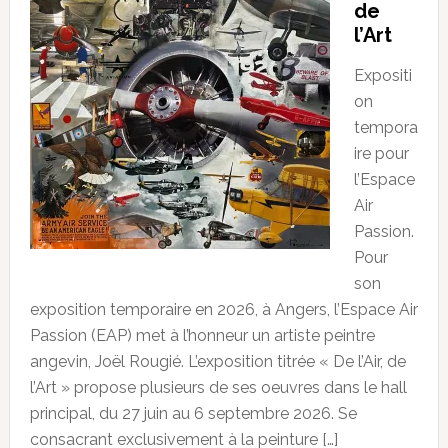
de
l’Art
Expositi
on
tempora
ire pour
l’Espace
Air
Passion.
Pour
son
exposition temporaire en 2026, à Angers, l’Espace Air
Passion (EAP) met à l’honneur un artiste peintre
angevin, Joël Rougié. L’exposition titrée « De l’Air, de
l’Art » propose plusieurs de ses oeuvres dans le hall
principal, du 27 juin au 6 septembre 2026. Se
consacrant exclusivement à la peinture […]