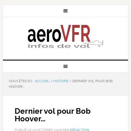
VOUS ÊTES ICI :
ACCUEIL
/
HISTOIRE
/
DERNIER VOL POUR BOB
HOOVER…
Dernier vol pour Bob
Hoover…
PUBLIÉ LE
25 OCTOBRE 2016
PAR
RÉDACTION