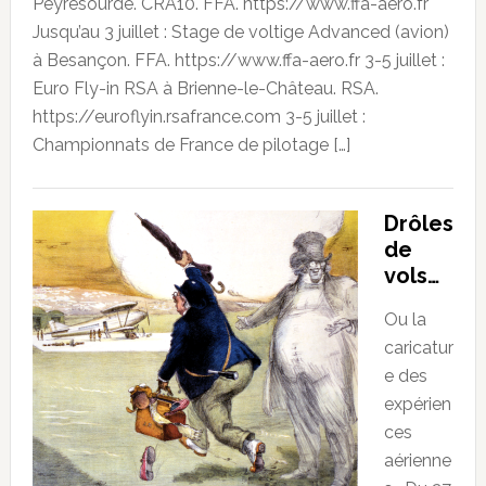
Peyresourde. CRA10. FFA. https://www.ffa-aero.fr
Jusqu’au 3 juillet : Stage de voltige Advanced (avion)
à Besançon. FFA. https://www.ffa-aero.fr 3-5 juillet :
Euro Fly-in RSA à Brienne-le-Château. RSA.
https://euroflyin.rsafrance.com 3-5 juillet :
Championnats de France de pilotage […]
Drôles
de
vols…
Ou la
caricatur
e des
expérien
ces
aérienne