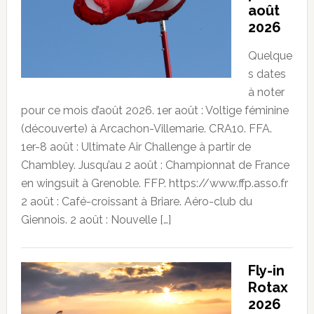
août
2026
Quelque
s dates
à noter
pour ce mois d’août 2026. 1er août : Voltige féminine
(découverte) à Arcachon-Villemarie. CRA10. FFA.
1er-8 août : Ultimate Air Challenge à partir de
Chambley. Jusqu’au 2 août : Championnat de France
en wingsuit à Grenoble. FFP. https://www.ffp.asso.fr
2 août : Café-croissant à Briare. Aéro-club du
Giennois. 2 août : Nouvelle […]
Fly-in
Rotax
2026