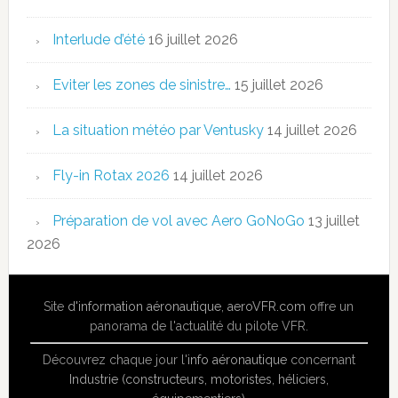
Interlude d’été
16 juillet 2026
Eviter les zones de sinistre…
15 juillet 2026
La situation météo par Ventusky
14 juillet 2026
Fly-in Rotax 2026
14 juillet 2026
Préparation de vol avec Aero GoNoGo
13 juillet
2026
Site
d'information aéronautique
,
aeroVFR.com
offre un
panorama de l'actualité du pilote VFR.
Découvrez chaque jour l'
info aéronautique
concernant
Industrie (constructeurs, motoristes, héliciers,