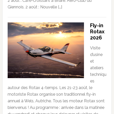
2 août : Café-croissant à Briare. Aéro-club du
Giennois. 2 août : Nouvelle […]
Fly-in
Rotax
2026
Visite
d’usine
et
ateliers
techniqu
es
autour des Rotax 4-temps. Les 21-23 août, le
motoriste Rotax organise son traditionnel fly-in
annuel à Wels, Autriche. Tous les moteur Rotax sont
bienvenus ! Au programme : arrivée dans la matinée