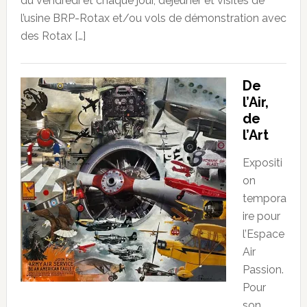
du vendredi et chaque jour, dejeuner et visites de
l’usine BRP-Rotax et/ou vols de démonstration avec
des Rotax […]
De
l’Air,
de
l’Art
Expositi
on
tempora
ire pour
l’Espace
Air
Passion.
Pour
son