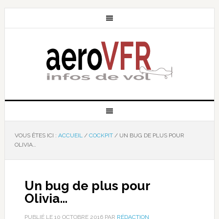
VOUS ÊTES ICI :
ACCUEIL
/
COCKPIT
/
UN BUG DE PLUS POUR
OLIVIA…
Un bug de plus pour
Olivia…
PUBLIÉ LE
10 OCTOBRE 2016
PAR
RÉDACTION