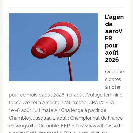
L’agen
da
aeroV
FR
pour
août
2026
Quelque
s dates
à noter
pour ce mois d’août 2026. 1er août : Voltige féminine
(découverte) à Arcachon-Villemarie. CRA10. FFA.
1er-8 août : Ultimate Air Challenge à partir de
Chambley. Jusqu’au 2 août : Championnat de France
en wingsuit à Grenoble. FFP. https://www.ffp.asso.fr