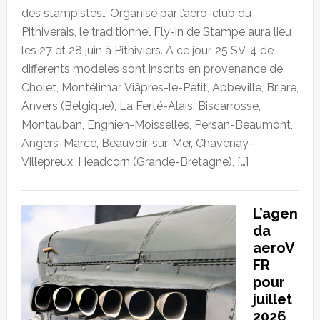
des stampistes… Organisé par l’aéro-club du
Pithiverais, le traditionnel Fly-in de Stampe aura lieu
les 27 et 28 juin à Pithiviers. À ce jour, 25 SV-4 de
différents modèles sont inscrits en provenance de
Cholet, Montélimar, Viâpres-le-Petit, Abbeville, Briare,
Anvers (Belgique), La Ferté-Alais, Biscarrosse,
Montauban, Enghien-Moisselles, Persan-Beaumont,
Angers-Marcé, Beauvoir-sur-Mer, Chavenay-
Villepreux, Headcorn (Grande-Bretagne), […]
L’agen
da
aeroV
FR
pour
juillet
2026