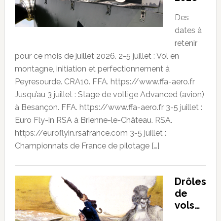
Des
dates à
retenir
pour ce mois de juillet 2026. 2-5 juillet : Vol en
montagne, initiation et perfectionnement à
Peyresourde. CRA10. FFA. https://www.ffa-aero.fr
Jusqu’au 3 juillet : Stage de voltige Advanced (avion)
à Besançon. FFA. https://www.ffa-aero.fr 3-5 juillet :
Euro Fly-in RSA à Brienne-le-Château. RSA.
https://euroflyin.rsafrance.com 3-5 juillet :
Championnats de France de pilotage […]
Drôles
de
vols…