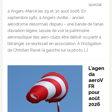
spécial
à Angers-Marcé les 29 et 30 août 2026. En
septembre 1981, à Angers-Avrillé – ancien
aérodrome désormais disparu – une bande de fanas
d’aviation légère, lassée de voir le patrimoine
aéronautique des aéro-clubs être détruit ou partir à
l’étranger, se réunissait en association. A l’instigation
de Christian Ravel (à gauche sur la photo […]
L’agen
da
aeroV
FR
pour
août
2026