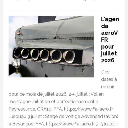
L’agen
da
aeroV
FR
pour
juillet
2026
Des
dates à
retenir
pour ce mois de juillet 2026. 2-5 juillet : Vol en
montagne, initiation et perfectionnement à
Peyresourde. CRA10. FFA. https://www.ffa-aero.fr
Jusqu’au 3 juillet : Stage de voltige Advanced (avion)
à Besançon. FFA. https://www.ffa-aero.fr 3-5 juillet :