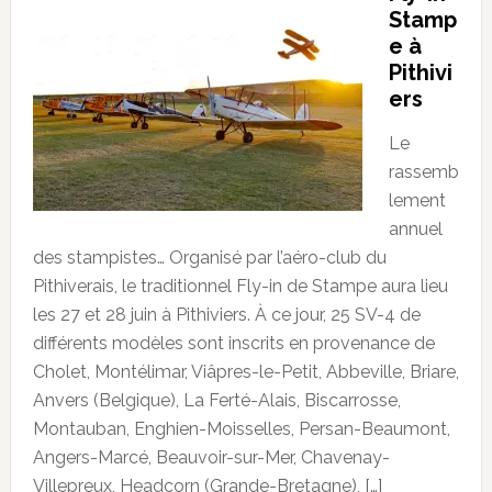
Stamp
e à
Pithivi
ers
Le
rassemb
lement
annuel
des stampistes… Organisé par l’aéro-club du
Pithiverais, le traditionnel Fly-in de Stampe aura lieu
les 27 et 28 juin à Pithiviers. À ce jour, 25 SV-4 de
différents modèles sont inscrits en provenance de
Cholet, Montélimar, Viâpres-le-Petit, Abbeville, Briare,
Anvers (Belgique), La Ferté-Alais, Biscarrosse,
Montauban, Enghien-Moisselles, Persan-Beaumont,
Angers-Marcé, Beauvoir-sur-Mer, Chavenay-
Villepreux, Headcorn (Grande-Bretagne), […]