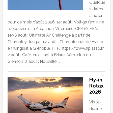
Quelque
s dates
à noter
pour ce mois d’août 2026. 1er août : Voltige féminine
(découverte) à Arcachon-Villemarie. CRA10. FFA.
1er-8 août : Ultimate Air Challenge à partir de
Chambley. Jusqu’au 2 août : Championnat de France
en wingsuit à Grenoble. FFP. https://www.ffp.asso.fr
2 août : Café-croissant à Briare. Aéro-club du
Giennois. 2 août : Nouvelle […]
Fly-in
Rotax
2026
Visite
d’usine