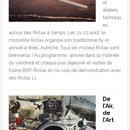
et
ateliers
techniqu
es
autour des Rotax 4-temps. Les 21-23 août, le
motoriste Rotax organise son traditionnel fly-in
annuel à Wels, Autriche. Tous les moteur Rotax sont
bienvenus ! Au programme : arrivée dans la matinée
du vendredi et chaque jour, dejeuner et visites de
l’usine BRP-Rotax et/ou vols de démonstration avec
des Rotax […]
De
l’Air,
de
l’Art