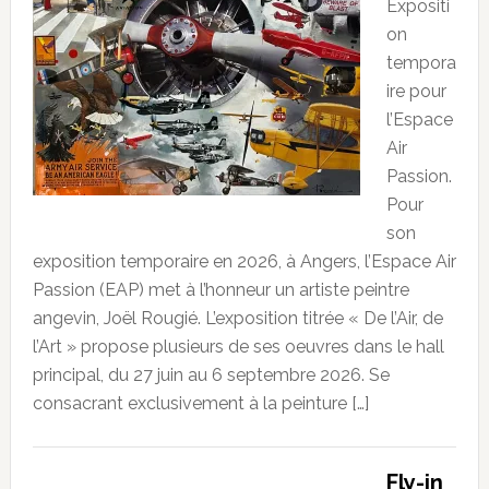
Expositi
on
tempora
ire pour
l’Espace
Air
Passion.
Pour
son
exposition temporaire en 2026, à Angers, l’Espace Air
Passion (EAP) met à l’honneur un artiste peintre
angevin, Joël Rougié. L’exposition titrée « De l’Air, de
l’Art » propose plusieurs de ses oeuvres dans le hall
principal, du 27 juin au 6 septembre 2026. Se
consacrant exclusivement à la peinture […]
Fly-in