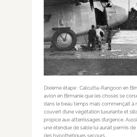
Dixième étape : Calcutta-Rangoon en Birman
avion en Birmanie que les choses se corsent
dans le beau temps mais commençait à ren
couvert d’une végétation luxuriante et sil
propice aux atterrissages d’urgence. Auss
une étendue de sable lui aurait permis d
des hypothétiques secours..