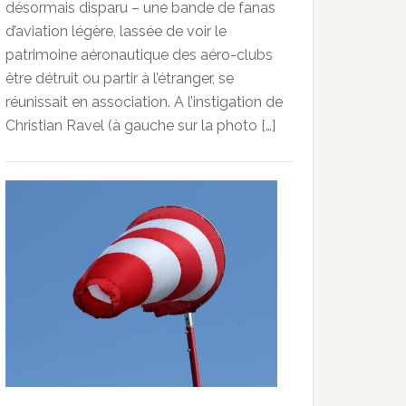
désormais disparu – une bande de fanas
d’aviation légère, lassée de voir le
patrimoine aéronautique des aéro-clubs
être détruit ou partir à l’étranger, se
réunissait en association. A l’instigation de
Christian Ravel (à gauche sur la photo […]