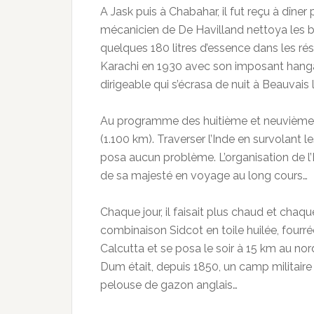
A Jask puis à Chabahar, il fut reçu à dîner
mécanicien de De Havilland nettoya les bo
quelques 180 litres d’essence dans les ré
Karachi en 1930 avec son imposant hangar 
dirigeable qui s’écrasa de nuit à Beauvais
Au programme des huitième et neuvième é
(1.100 km). Traverser l’Inde en survolant 
posa aucun problème. L’organisation de l’E
de sa majesté en voyage au long cours…
Chaque jour, il faisait plus chaud et chaqu
combinaison Sidcot en toile huilée, fourrée
Calcutta et se posa le soir à 15 km au 
Dum était, depuis 1850, un camp militaire
pelouse de gazon anglais…