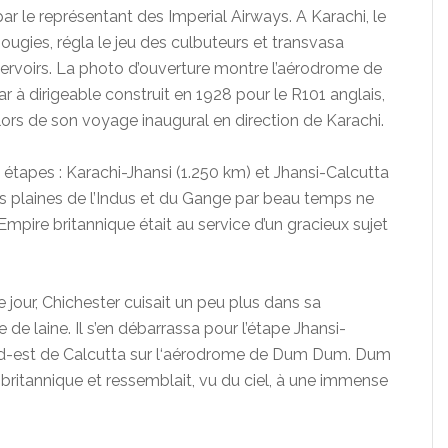
 par le représentant des Imperial Airways. A Karachi, le
ugies, régla le jeu des culbuteurs et transvasa
servoirs. La photo d’ouverture montre l’aérodrome de
à dirigeable construit en 1928 pour le R101 anglais,
 lors de son voyage inaugural en direction de Karachi.
tapes : Karachi-Jhansi (1.250 km) et Jhansi-Calcutta
les plaines de l’Indus et du Gange par beau temps ne
mpire britannique était au service d’un gracieux sujet
e jour, Chichester cuisait un peu plus dans sa
 de laine. Il s’en débarrassa pour l’étape Jhansi-
nord-est de Calcutta sur l‘aérodrome de Dum Dum. Dum
 britannique et ressemblait, vu du ciel, à une immense