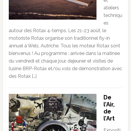
et
ateliers
techniqu
es
autour des Rotax 4-temps. Les 21-23 août, le
motoriste Rotax organise son traditionnel fly-in
annuel à Wels, Autriche. Tous les moteur Rotax sont
bienvenus ! Au programme : arrivée dans la matinée
du vendredi et chaque jour, dejeuner et visites de
l’usine BRP-Rotax et/ou vols de démonstration avec
des Rotax […]
De
l’Air,
de
l’Art
Expositi