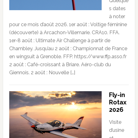
Quelque
s dates
à noter
pour ce mois d’août 2026. 1er août : Voltige féminine
(découverte) à Arcachon-Villemarie. CRA10. FFA.
1er-8 août : Ultimate Air Challenge à partir de
Chambley. Jusqu’au 2 août : Championnat de France
en wingsuit à Grenoble. FFP. https://www.ffp.asso.fr
2 août : Café-croissant à Briare. Aéro-club du
Giennois. 2 août : Nouvelle […]
Fly-in
Rotax
2026
Visite
d’usine