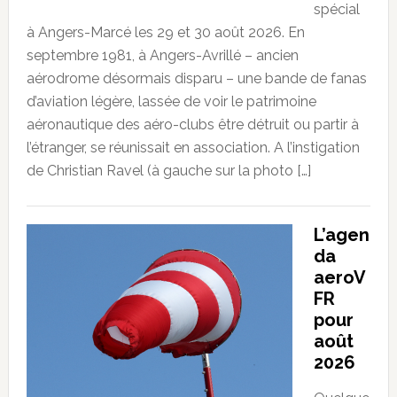
spécial
à Angers-Marcé les 29 et 30 août 2026. En
septembre 1981, à Angers-Avrillé – ancien
aérodrome désormais disparu – une bande de fanas
d’aviation légère, lassée de voir le patrimoine
aéronautique des aéro-clubs être détruit ou partir à
l’étranger, se réunissait en association. A l’instigation
de Christian Ravel (à gauche sur la photo […]
L’agen
da
aeroV
FR
pour
août
2026