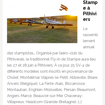
Stamp
e à
Pithivi
ers
Le
rassemb
lement
annuel
des stampistes… Organisé par l’aéro-club du
Pithiverais, le traditionnel Fly-in de Stampe aura lieu
les 27 et 28 juin à Pithiviers. À ce jour, 25 SV-4 de
différents modèles sont inscrits en provenance de
Cholet, Montélimar, Viâpres-le-Petit, Abbeville, Briare,
Anvers (Belgique), La Ferté-Alais, Biscarrosse,
Montauban, Enghien-Moisselles, Persan-Beaumont,
Angers-Marcé, Beauvoir-sur-Mer, Chavenay-
Villepreux, Headcorn (Grande-Bretagne), […]