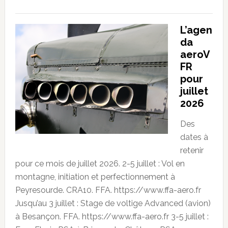
L’agen
da
aeroV
FR
pour
juillet
2026
Des
dates à
retenir
pour ce mois de juillet 2026. 2-5 juillet : Vol en
montagne, initiation et perfectionnement à
Peyresourde. CRA10. FFA. https://www.ffa-aero.fr
Jusqu’au 3 juillet : Stage de voltige Advanced (avion)
à Besançon. FFA. https://www.ffa-aero.fr 3-5 juillet :