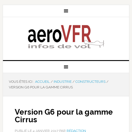
VOUS ÊTES ICI :
ACCUEIL
/
INDUSTRIE
/
CONSTRUCTEURS
/
VERSION G6 POUR LA GAMME CIRRUS
Version G6 pour la gamme
Cirrus
PUBLIÉ LE
4 JANVIER 2017
PAR
RÉDACTION