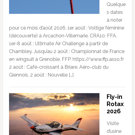
Quelque
s dates
à noter
pour ce mois d’août 2026. 1er août : Voltige féminine
(découverte) à Arcachon-Villemarie. CRA10. FFA.
1er-8 août : Ultimate Air Challenge à partir de
Chambley. Jusqu’au 2 août : Championnat de France
en wingsuit à Grenoble. FFP. https://www.ffp.asso.fr
2 août : Café-croissant à Briare. Aéro-club du
Giennois. 2 août : Nouvelle […]
Fly-in
Rotax
2026
Visite
d’usine