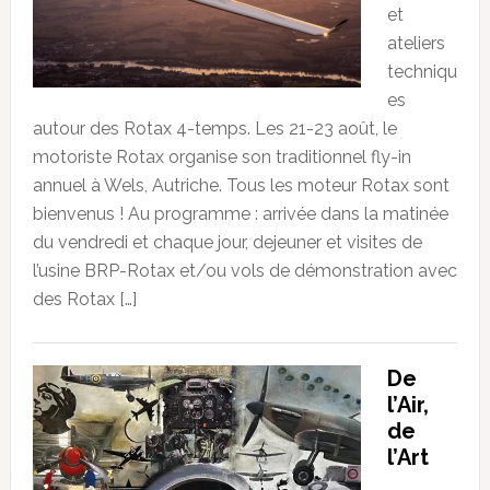
et
ateliers
techniqu
es
autour des Rotax 4-temps. Les 21-23 août, le
motoriste Rotax organise son traditionnel fly-in
annuel à Wels, Autriche. Tous les moteur Rotax sont
bienvenus ! Au programme : arrivée dans la matinée
du vendredi et chaque jour, dejeuner et visites de
l’usine BRP-Rotax et/ou vols de démonstration avec
des Rotax […]
De
l’Air,
de
l’Art