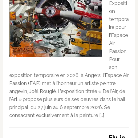
Expositi
on
tempora
ire pour
l’Espace
Air
Passion.
Pour
son
exposition temporaire en 2026, à Angers, l’Espace Air
Passion (EAP) met à l’honneur un artiste peintre
angevin, Joël Rougié. L’exposition titrée « De l’Air, de
l’Art » propose plusieurs de ses oeuvres dans le hall
principal, du 27 juin au 6 septembre 2026. Se
consacrant exclusivement à la peinture […]
Fly-in