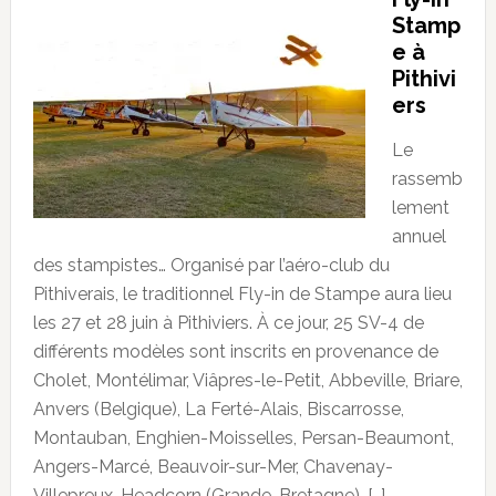
Stamp
e à
Pithivi
ers
Le
rassemb
lement
annuel
des stampistes… Organisé par l’aéro-club du
Pithiverais, le traditionnel Fly-in de Stampe aura lieu
les 27 et 28 juin à Pithiviers. À ce jour, 25 SV-4 de
différents modèles sont inscrits en provenance de
Cholet, Montélimar, Viâpres-le-Petit, Abbeville, Briare,
Anvers (Belgique), La Ferté-Alais, Biscarrosse,
Montauban, Enghien-Moisselles, Persan-Beaumont,
Angers-Marcé, Beauvoir-sur-Mer, Chavenay-
Villepreux, Headcorn (Grande-Bretagne), […]