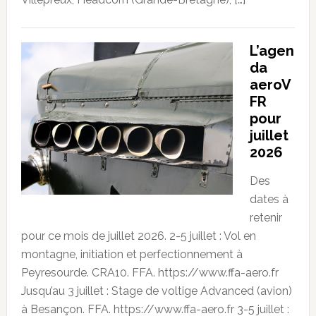
L’agen
da
aeroV
FR
pour
juillet
2026
Des
dates à
retenir
pour ce mois de juillet 2026. 2-5 juillet : Vol en
montagne, initiation et perfectionnement à
Peyresourde. CRA10. FFA. https://www.ffa-aero.fr
Jusqu’au 3 juillet : Stage de voltige Advanced (avion)
à Besançon. FFA. https://www.ffa-aero.fr 3-5 juillet :