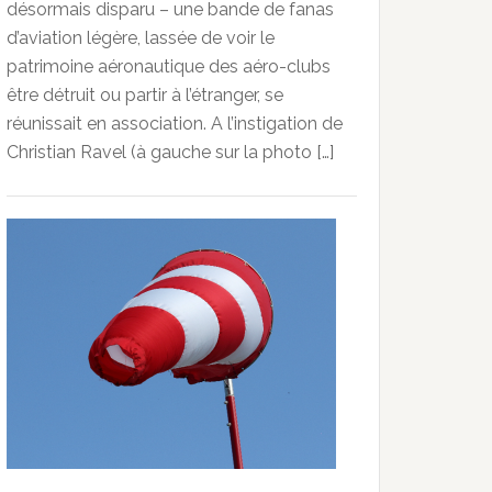
désormais disparu – une bande de fanas
d’aviation légère, lassée de voir le
patrimoine aéronautique des aéro-clubs
être détruit ou partir à l’étranger, se
réunissait en association. A l’instigation de
Christian Ravel (à gauche sur la photo […]