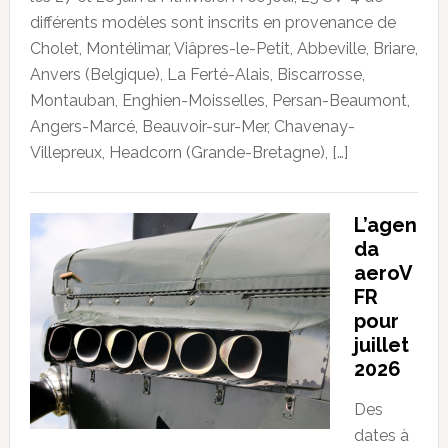
différents modèles sont inscrits en provenance de
Cholet, Montélimar, Viâpres-le-Petit, Abbeville, Briare,
Anvers (Belgique), La Ferté-Alais, Biscarrosse,
Montauban, Enghien-Moisselles, Persan-Beaumont,
Angers-Marcé, Beauvoir-sur-Mer, Chavenay-
Villepreux, Headcorn (Grande-Bretagne), […]
L’agen
da
aeroV
FR
pour
juillet
2026
Des
dates à