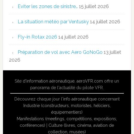
Eviter les zones de sinistre…
15 juillet 2026
La situation météo par Ventusky
14 juillet 2026
Fly-in Rotax 2026
14 juillet 2026
Préparation de vol avec Aero GoNoGo
13 juillet
2026
Site
d'information aéronautique
,
aeroVFR.com
offre un
panorama de l'actualité du pilote VFR.
Découvrez chaque jour l'
info aéronautique
concernant
Industrie (constructeurs, motoristes, héliciers,
équipementiers)
Manifestations (meetings, compétitions, expositions,
conférences)
|
Culture (livres, cinéma, aviation de
collection, musées)