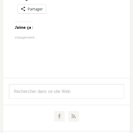
Partager
J’aime ça :
chargement…