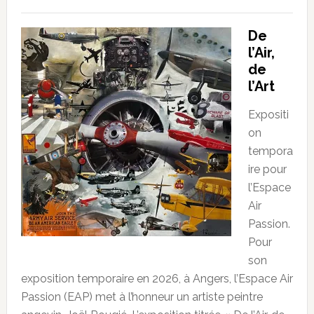
De
l’Air,
de
l’Art
Expositi
on
tempora
ire pour
l’Espace
Air
Passion.
Pour
son
exposition temporaire en 2026, à Angers, l’Espace Air
Passion (EAP) met à l’honneur un artiste peintre