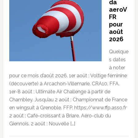
da
aeroV
FR
pour
août
2026
Quelque
s dates
à noter
pour ce mois d’août 2026. 1er août : Voltige féminine
(découverte) à Arcachon-Villemarie. CRA10. FFA.
1er-8 août : Ultimate Air Challenge à partir de
Chambley. Jusqu’au 2 août : Championnat de France
en wingsuit à Grenoble. FFP. https://www.ffp.asso.fr
2 août : Café-croissant à Briare. Aéro-club du
Giennois. 2 août : Nouvelle […]