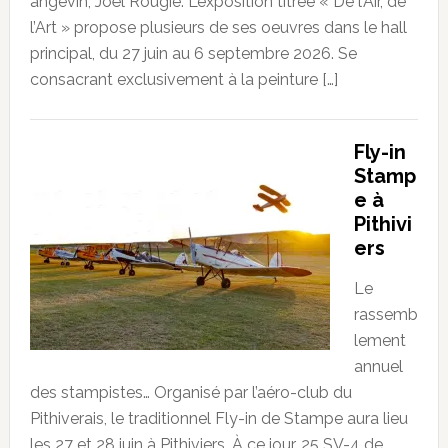
angevin, Joël Rougié. L’exposition titrée « De l’Air, de
l’Art » propose plusieurs de ses oeuvres dans le hall
principal, du 27 juin au 6 septembre 2026. Se
consacrant exclusivement à la peinture […]
Fly-in
Stamp
e à
Pithivi
ers
Le
rassemb
lement
annuel
des stampistes… Organisé par l’aéro-club du
Pithiverais, le traditionnel Fly-in de Stampe aura lieu
les 27 et 28 juin à Pithiviers. À ce jour, 25 SV-4 de