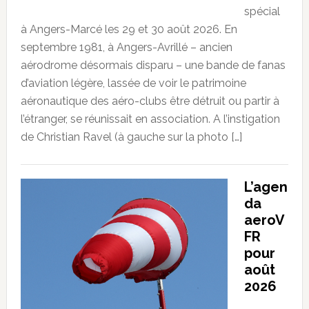
spécial
à Angers-Marcé les 29 et 30 août 2026. En
septembre 1981, à Angers-Avrillé – ancien
aérodrome désormais disparu – une bande de fanas
d’aviation légère, lassée de voir le patrimoine
aéronautique des aéro-clubs être détruit ou partir à
l’étranger, se réunissait en association. A l’instigation
de Christian Ravel (à gauche sur la photo […]
L’agen
da
aeroV
FR
pour
août
2026