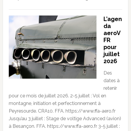
L’agen
da
aeroV
FR
pour
juillet
2026
Des
dates à
retenir
pour ce mois de juillet 2026. 2-5 juillet : Vol en
montagne, initiation et perfectionnement à
Peyresourde. CRA10. FFA. https://www.ffa-aero.fr
Jusqu’au 3 juillet : Stage de voltige Advanced (avion)
à Besançon. FFA. https://www.ffa-aero.fr 3-5 juillet :