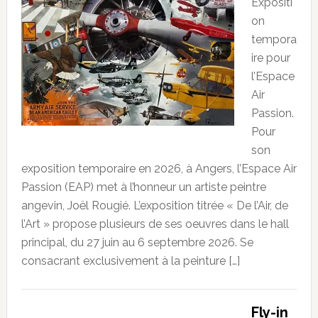
Expositi
on
tempora
ire pour
l’Espace
Air
Passion.
Pour
son
exposition temporaire en 2026, à Angers, l’Espace Air
Passion (EAP) met à l’honneur un artiste peintre
angevin, Joël Rougié. L’exposition titrée « De l’Air, de
l’Art » propose plusieurs de ses oeuvres dans le hall
principal, du 27 juin au 6 septembre 2026. Se
consacrant exclusivement à la peinture […]
Fly-in