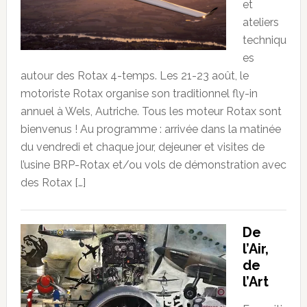
et
ateliers
techniqu
es
autour des Rotax 4-temps. Les 21-23 août, le
motoriste Rotax organise son traditionnel fly-in
annuel à Wels, Autriche. Tous les moteur Rotax sont
bienvenus ! Au programme : arrivée dans la matinée
du vendredi et chaque jour, dejeuner et visites de
l’usine BRP-Rotax et/ou vols de démonstration avec
des Rotax […]
De
l’Air,
de
l’Art