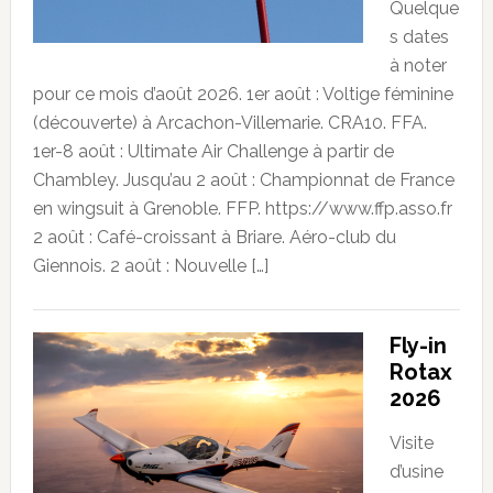
Quelque
s dates
à noter
pour ce mois d’août 2026. 1er août : Voltige féminine
(découverte) à Arcachon-Villemarie. CRA10. FFA.
1er-8 août : Ultimate Air Challenge à partir de
Chambley. Jusqu’au 2 août : Championnat de France
en wingsuit à Grenoble. FFP. https://www.ffp.asso.fr
2 août : Café-croissant à Briare. Aéro-club du
Giennois. 2 août : Nouvelle […]
Fly-in
Rotax
2026
Visite
d’usine