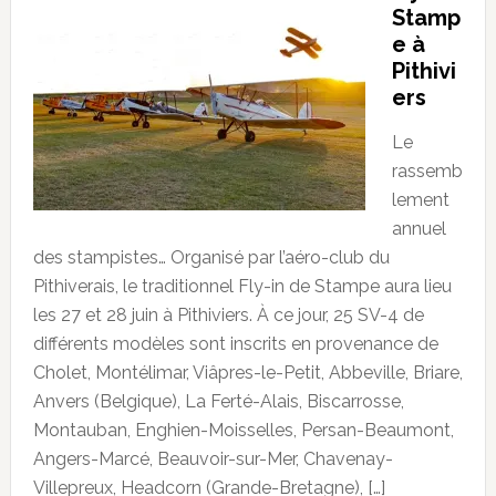
Stamp
e à
Pithivi
ers
Le
rassemb
lement
annuel
des stampistes… Organisé par l’aéro-club du
Pithiverais, le traditionnel Fly-in de Stampe aura lieu
les 27 et 28 juin à Pithiviers. À ce jour, 25 SV-4 de
différents modèles sont inscrits en provenance de
Cholet, Montélimar, Viâpres-le-Petit, Abbeville, Briare,
Anvers (Belgique), La Ferté-Alais, Biscarrosse,
Montauban, Enghien-Moisselles, Persan-Beaumont,
Angers-Marcé, Beauvoir-sur-Mer, Chavenay-
Villepreux, Headcorn (Grande-Bretagne), […]