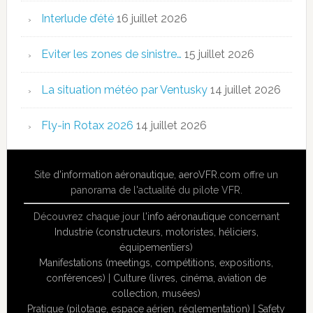
Interlude d’été
16 juillet 2026
Eviter les zones de sinistre…
15 juillet 2026
La situation météo par Ventusky
14 juillet 2026
Fly-in Rotax 2026
14 juillet 2026
Site
d'information aéronautique
,
aeroVFR.com
offre un
panorama de l'actualité du pilote VFR.
Découvrez chaque jour l'
info aéronautique
concernant
Industrie (constructeurs, motoristes, héliciers,
équipementiers)
Manifestations (meetings, compétitions, expositions,
conférences)
|
Culture (livres, cinéma, aviation de
collection, musées)
Pratique (pilotage, espace aérien, réglementation)
|
Safety