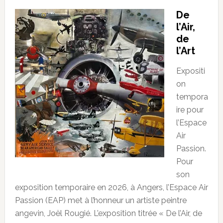
De
l’Air,
de
l’Art
Expositi
on
tempora
ire pour
l’Espace
Air
Passion.
Pour
son
exposition temporaire en 2026, à Angers, l’Espace Air
Passion (EAP) met à l’honneur un artiste peintre
angevin, Joël Rougié. L’exposition titrée « De l’Air, de