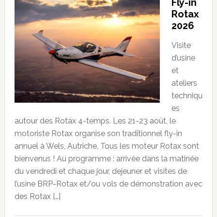
Fly-in
Rotax
2026
Visite
d’usine
et
ateliers
techniqu
es
autour des Rotax 4-temps. Les 21-23 août, le
motoriste Rotax organise son traditionnel fly-in
annuel à Wels, Autriche. Tous les moteur Rotax sont
bienvenus ! Au programme : arrivée dans la matinée
du vendredi et chaque jour, dejeuner et visites de
l’usine BRP-Rotax et/ou vols de démonstration avec
des Rotax […]