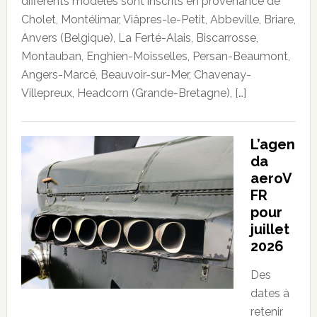
différents modèles sont inscrits en provenance de
Cholet, Montélimar, Viâpres-le-Petit, Abbeville, Briare,
Anvers (Belgique), La Ferté-Alais, Biscarrosse,
Montauban, Enghien-Moisselles, Persan-Beaumont,
Angers-Marcé, Beauvoir-sur-Mer, Chavenay-
Villepreux, Headcorn (Grande-Bretagne), […]
L’agen
da
aeroV
FR
pour
juillet
2026
Des
dates à
retenir