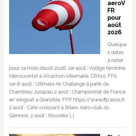
aeroV
FR
pour
août
2026
Quelque
s dates
à noter
pour ce mois d’août 2026. 1er août : Voltige féminine
(découverte) à Arcachon-Villemarie. CRA10. FFA.
1er-8 août : Ultimate Air Challenge à partir de
Chambley. Jusqu’au 2 août : Championnat de France
en wingsuit à Grenoble. FFP. https://www.ffp.asso.fr
2 août : Café-croissant à Briare. Aéro-club du
Giennois. 2 août : Nouvelle […]