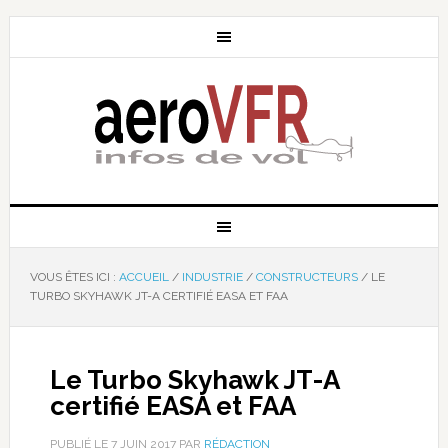
VOUS ÊTES ICI :
ACCUEIL
/
INDUSTRIE
/
CONSTRUCTEURS
/
LE
TURBO SKYHAWK JT-A CERTIFIÉ EASA ET FAA
Le Turbo Skyhawk JT-A
certifié EASA et FAA
PUBLIÉ LE
7 JUIN 2017
PAR
RÉDACTION