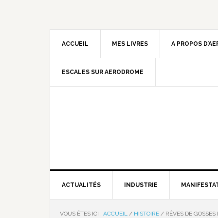
ACCUEIL
MES LIVRES
A PROPOS D’A
ESCALES SUR AERODROME
ACTUALITÉS
INDUSTRIE
MANIFESTA
VOUS ÊTES ICI :
ACCUEIL
/
HISTOIRE
/
RÊVES DE GOSSES