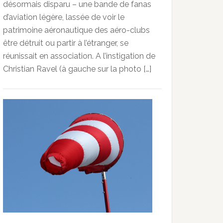
désormais disparu – une bande de fanas
d’aviation légère, lassée de voir le
patrimoine aéronautique des aéro-clubs
être détruit ou partir à l’étranger, se
réunissait en association. A l’instigation de
Christian Ravel (à gauche sur la photo […]