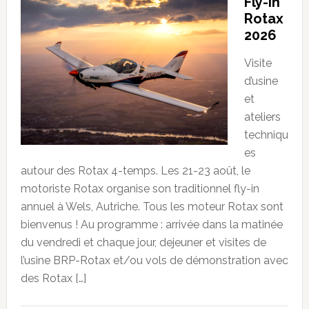
Fly-in
Rotax
2026
Visite
d’usine
et
ateliers
techniqu
es
autour des Rotax 4-temps. Les 21-23 août, le
motoriste Rotax organise son traditionnel fly-in
annuel à Wels, Autriche. Tous les moteur Rotax sont
bienvenus ! Au programme : arrivée dans la matinée
du vendredi et chaque jour, dejeuner et visites de
l’usine BRP-Rotax et/ou vols de démonstration avec
des Rotax […]