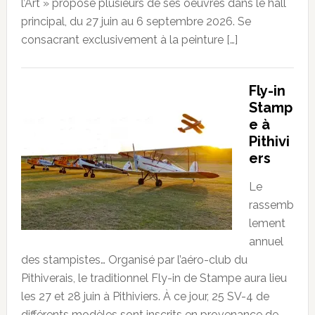
l’Art » propose plusieurs de ses oeuvres dans le hall
principal, du 27 juin au 6 septembre 2026. Se
consacrant exclusivement à la peinture […]
Fly-in
Stamp
e à
Pithivi
ers
Le
rassemb
lement
annuel
des stampistes… Organisé par l’aéro-club du
Pithiverais, le traditionnel Fly-in de Stampe aura lieu
les 27 et 28 juin à Pithiviers. À ce jour, 25 SV-4 de
différents modèles sont inscrits en provenance de