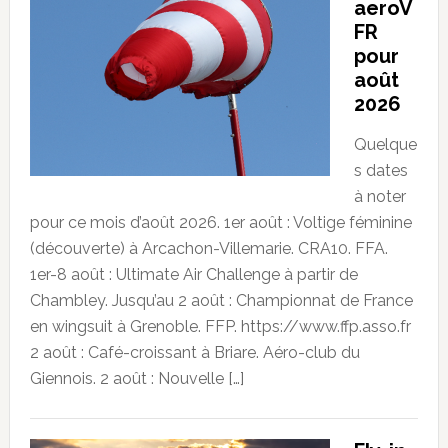
aeroV
FR
pour
août
2026
Quelque
s dates
à noter
pour ce mois d’août 2026. 1er août : Voltige féminine
(découverte) à Arcachon-Villemarie. CRA10. FFA.
1er-8 août : Ultimate Air Challenge à partir de
Chambley. Jusqu’au 2 août : Championnat de France
en wingsuit à Grenoble. FFP. https://www.ffp.asso.fr
2 août : Café-croissant à Briare. Aéro-club du
Giennois. 2 août : Nouvelle […]