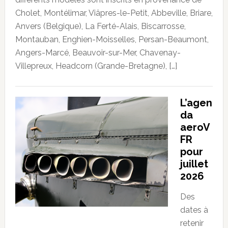
Cholet, Montélimar, Viâpres-le-Petit, Abbeville, Briare,
Anvers (Belgique), La Ferté-Alais, Biscarrosse,
Montauban, Enghien-Moisselles, Persan-Beaumont,
Angers-Marcé, Beauvoir-sur-Mer, Chavenay-
Villepreux, Headcorn (Grande-Bretagne), […]
L’agen
da
aeroV
FR
pour
juillet
2026
Des
dates à
retenir