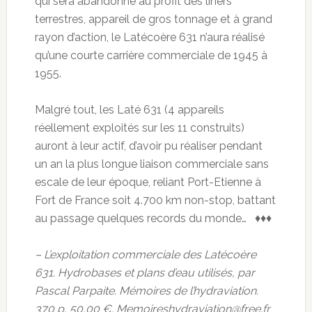
qui sera abandonné au profit des liners
terrestres, appareil de gros tonnage et à grand
rayon d’action, le Latécoère 631 n’aura réalisé
qu’une courte carrière commerciale de 1945 à
1955.
Malgré tout, les Laté 631 (4 appareils
réellement exploités sur les 11 construits)
auront à leur actif, d’avoir pu réaliser pendant
un an la plus longue liaison commerciale sans
escale de leur époque, reliant Port-Etienne à
Fort de France soit 4.700 km non-stop, battant
au passage quelques records du monde… ♦♦♦
– L’exploitation commerciale des Latécoère
631. Hydrobases et plans d’eau utilisés, par
Pascal Parpaite. Mémoires de l’hydraviation.
370 p, 50,00 €. Memoireshydraviation@free.fr