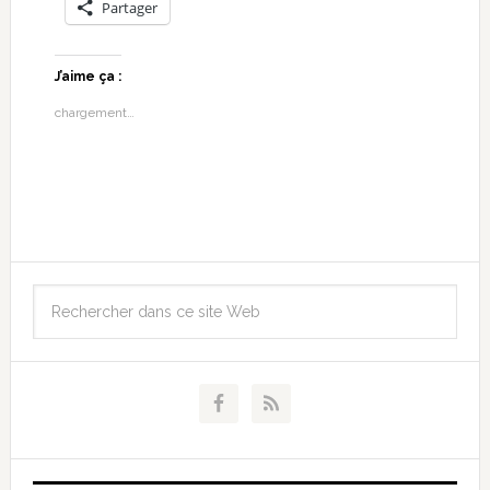
Partager
J’aime ça :
chargement…