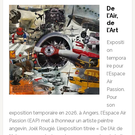
De
l’Air,
de
l’Art
Expositi
on
tempora
ire pour
l’Espace
Air
Passion.
Pour
son
exposition temporaire en 2026, à Angers, l’Espace Air
Passion (EAP) met à l’honneur un artiste peintre
angevin, Joël Rougié. L’exposition titrée « De l’Air, de