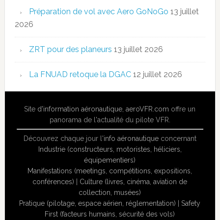
Préparation de vol avec Aero GoNoGo
13 juillet
2026
ZRT pour des planeurs
13 juillet 2026
La FNUAD retoque la DGAC
12 juillet 2026
Site
d'information aéronautique
,
aeroVFR.com
offre un
panorama de l'actualité du pilote VFR.
Découvrez chaque jour l'
info aéronautique
concernant
Industrie (constructeurs, motoristes, héliciers,
équipementiers)
Manifestations (meetings, compétitions, expositions,
conférences)
|
Culture (livres, cinéma, aviation de
collection, musées)
Pratique (pilotage, espace aérien, réglementation)
|
Safety
First (facteurs humains, sécurité des vols)