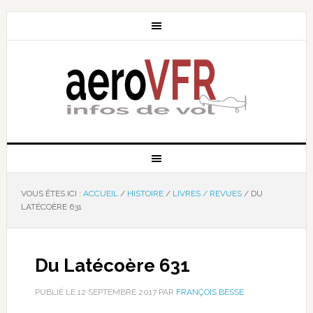
VOUS ÊTES ICI :
ACCUEIL
/
HISTOIRE
/
LIVRES / REVUES
/
DU
LATÉCOÈRE 631
Du Latécoère 631
PUBLIÉ LE
12 SEPTEMBRE 2017
PAR
FRANÇOIS BESSE