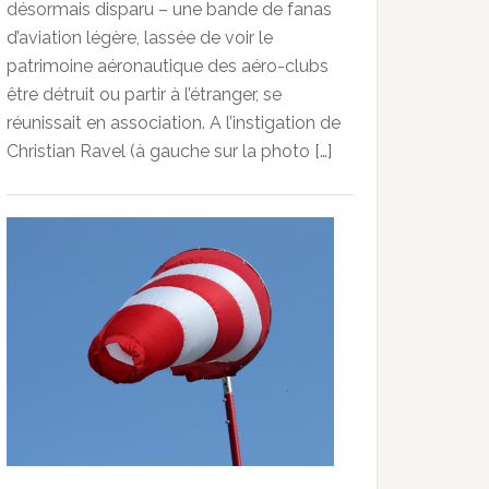
désormais disparu – une bande de fanas
d’aviation légère, lassée de voir le
patrimoine aéronautique des aéro-clubs
être détruit ou partir à l’étranger, se
réunissait en association. A l’instigation de
Christian Ravel (à gauche sur la photo […]