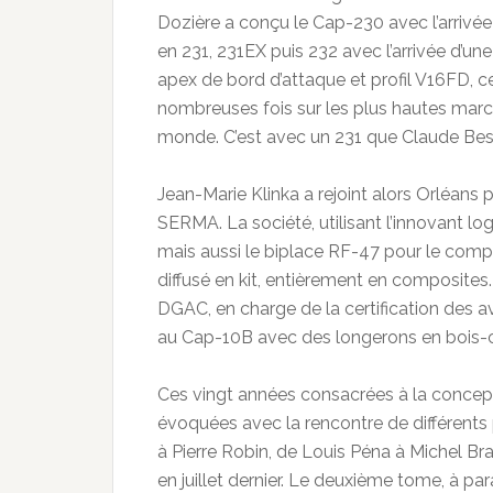
Dozière a conçu le Cap-230 avec l’arrivée 
en 231, 231EX puis 232 avec l’arrivée d’u
apex de bord d’attaque et profil V16FD, 
nombreuses fois sur les plus hautes ma
monde. C’est avec un 231 que Claude Bes
Jean-Marie Klinka a rejoint alors Orléans 
SERMA. La société, utilisant l’innovant lo
mais aussi le biplace RF-47 pour le compt
diffusé en kit, entièrement en composites. 
DGAC, en charge de la certification des 
au Cap-10B avec des longerons en bois-
Ces vingt années consacrées à la concepti
évoquées avec la rencontre de différents 
à Pierre Robin, de Louis Péna à Michel Br
en juillet dernier. Le deuxième tome, à pa