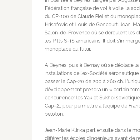
Implantée à Beynes, dirigée par Auguste Mu
Fédération française de vol à voile, la so
du CP-100 de Claude Piel et du monopla
Hrisafovic et Louis de Goncourt. Jean-Mar
Salon-de-Provence où se déroulent les 
les Pitts S-1S américains. Il doit s’immer
monoplace du futur.
A Beynes, puis à Bernay où se déplace la
installations de l’ex-Société aéronautiqu
passer le Cap-20 de 200 à 260 ch. L’uniqu
développement prendra un « certain temp
concurrencer les Yak et Sukhoi soviétiqu
Cap-21 pour permettre à l’équipe de Franc
peloton.
Jean-Marie Klinka part ensuite dans le m
différentes écoles d’ingénieurs avant de 