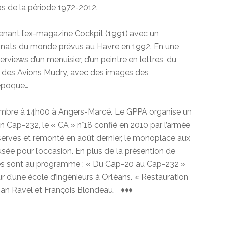
s de la période 1972-2012.
nant l’ex-magazine Cockpit (1991) avec un
nnats du monde prévus au Havre en 1992. En une
erviews d’un menuisier, d’un peintre en lettres, du
n des Avions Mudry, avec des images des
’époque…
embre à 14h00 à Angers-Marcé. Le GPPA organise un
un Cap-232, le « CA » n°18 confié en 2010 par l’armée
 réserves et remonté en août dernier, le monoplace aux
ée pour l’occasion. En plus de la présention de
nces sont au programme : « Du Cap-20 au Cap-232 »
ur d’une école d’ingénieurs à Orléans. « Restauration
ian Ravel et François Blondeau. ♦♦♦