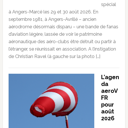
spécial
à Angers-Marcé les 29 et 30 août 2026. En
septembre 1981, à Angers-Avrillé – ancien
aérodrome désormais disparu – une bande de fanas
d’aviation légère, lassée de voir le patrimoine
aéronautique des aéro-clubs être détruit ou partir à
l’étranger, se réunissait en association. A l’instigation
de Christian Ravel (à gauche sur la photo […]
L’agen
da
aeroV
FR
pour
août
2026