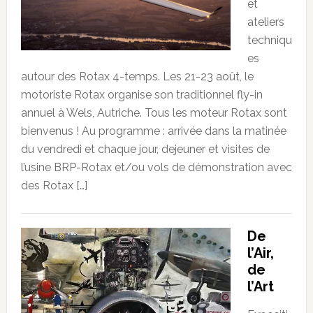
et
ateliers
techniqu
es
autour des Rotax 4-temps. Les 21-23 août, le
motoriste Rotax organise son traditionnel fly-in
annuel à Wels, Autriche. Tous les moteur Rotax sont
bienvenus ! Au programme : arrivée dans la matinée
du vendredi et chaque jour, dejeuner et visites de
l’usine BRP-Rotax et/ou vols de démonstration avec
des Rotax […]
De
l’Air,
de
l’Art