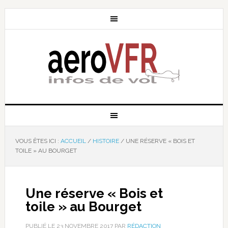
VOUS ÊTES ICI :
ACCUEIL
/
HISTOIRE
/
UNE RÉSERVE « BOIS ET
TOILE » AU BOURGET
Une réserve « Bois et
toile » au Bourget
PUBLIÉ LE
23 NOVEMBRE 2017
PAR
RÉDACTION