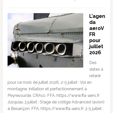
L’agen
da
aeroV
FR
pour
juillet
2026
Des
dates à
retenir
pour ce mois de juillet 2026. 2-5 juillet : Vol en
montagne, initiation et perfectionnement à
Peyresourde. CRA10. FFA. https://www.ffa-aero.fr
Jusqu’au 3 juillet : Stage de voltige Advanced (avion)
à Besançon. FFA. https://www.ffa-aero.fr 3-5 juillet :