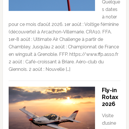
Quelque
s dates
à noter
pour ce mois d’août 2026. 1er août : Voltige féminine
(découverte) à Arcachon-Villemarie. CRA10. FFA.
1er-8 août : Ultimate Air Challenge à partir de
Chambley. Jusqu’au 2 août : Championnat de France
en wingsuit à Grenoble. FFP. https://www.ffp.asso.fr
2 août : Café-croissant à Briare. Aéro-club du
Giennois. 2 août : Nouvelle […]
Fly-in
Rotax
2026
Visite
d’usine