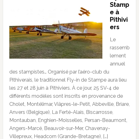
Stamp
e à
Pithivi
ers
Le
rassemb
lement
annuel
des stampistes… Organisé par l’aéro-club du
Pithiverais, le traditionnel Fly-in de Stampe aura lieu
les 27 et 28 juin à Pithiviers. À ce jour, 25 SV-4 de
différents modèles sont inscrits en provenance de
Cholet, Montélimar, Viâpres-le-Petit, Abbeville, Briare,
Anvers (Belgique), La Ferté-Alais, Biscarrosse,
Montauban, Enghien-Moisselles, Persan-Beaumont,
Angers-Marcé, Beauvoir-sur-Mer, Chavenay-
Villepreux, Headcorn (Grande-Bretagne), […]