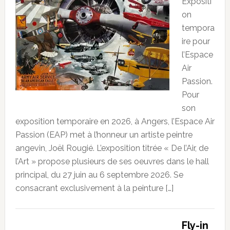
Expositi
on
tempora
ire pour
l’Espace
Air
Passion.
Pour
son
exposition temporaire en 2026, à Angers, l’Espace Air
Passion (EAP) met à l’honneur un artiste peintre
angevin, Joël Rougié. L’exposition titrée « De l’Air, de
l’Art » propose plusieurs de ses oeuvres dans le hall
principal, du 27 juin au 6 septembre 2026. Se
consacrant exclusivement à la peinture […]
Fly-in