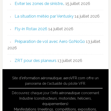
Eviter les zones de sinistre…
15 juillet 2026
La situation météo par Ventusky
14 juillet 2026
Fly-in Rotax 2026
14 juillet 2026
Préparation de vol avec Aero GoNoGo
13 juillet
2026
ZRT pour des planeurs
13 juillet 2026
Site
d'information aéronautique
,
aeroVFR.com
offre un
panorama de l'actualité du pilote VFR.
Découvrez chaque jour l'
info aéronautique
concernant
Industrie (constructeurs, motoristes, héliciers,
équipementiers)
Manifestations (meetings, compétitions, expositions,