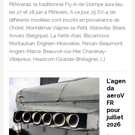
Pithiverais, le traditionnel Fly-in de Stampe aura lieu
les 27 et 28 juin à Pithiviers. À ce jour, 25 SV-4 de
différents modèles sont inscrits en provenance de
Cholet, Montélimar, Viâpres-le-Petit, Abbeville, Briare,
Anvers (Belgique), La Ferté-Alais, Biscarrosse,
Montauban, Enghien-Moisselles, Persan-Beaumont,
Angers-Marcé, Beauvoir-sur-Mer, Chavenay-
Villepreux, Headcorn (Grande-Bretagne), […]
L’agen
da
aeroV
FR
pour
juillet
2026