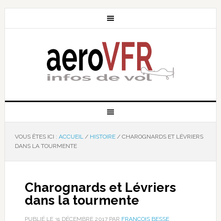
VOUS ÊTES ICI :
ACCUEIL
/
HISTOIRE
/
CHAROGNARDS ET LÉVRIERS
DANS LA TOURMENTE
Charognards et Lévriers
dans la tourmente
PUBLIÉ LE
31 DÉCEMBRE 2017
PAR
FRANÇOIS BESSE