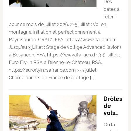
Des
dates à
retenir
pour ce mois de juillet 2026. 2-5 juillet : Vol en
montagne, initiation et perfectionnement à
Peyresourde. CRA10. FFA. https://www.ffa-aero.fr
Jusqu’au 3 juillet : Stage de voltige Advanced (avion)
à Besançon. FFA. https://www.ffa-aero.fr 3-5 juillet :
Euro Fly-in RSA à Brienne-le-Château. RSA.
https://euroflyin.rsafrance.com 3-5 juillet :
Championnats de France de pilotage […]
Drôles
de
vols…
Ou la