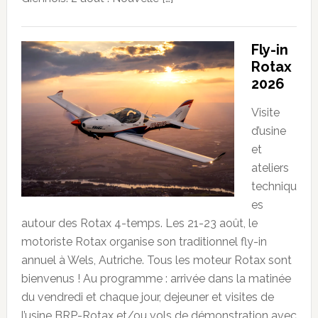
Fly-in
Rotax
2026
Visite
d’usine
et
ateliers
techniqu
es
autour des Rotax 4-temps. Les 21-23 août, le
motoriste Rotax organise son traditionnel fly-in
annuel à Wels, Autriche. Tous les moteur Rotax sont
bienvenus ! Au programme : arrivée dans la matinée
du vendredi et chaque jour, dejeuner et visites de
l’usine BRP-Rotax et/ou vols de démonstration avec