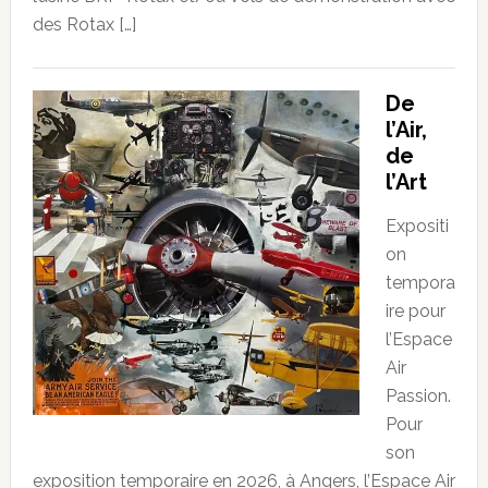
des Rotax […]
De
l’Air,
de
l’Art
Expositi
on
tempora
ire pour
l’Espace
Air
Passion.
Pour
son
exposition temporaire en 2026, à Angers, l’Espace Air