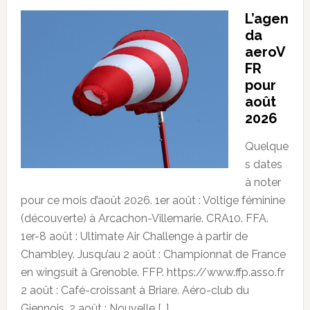
L’agen
da
aeroV
FR
pour
août
2026
Quelque
s dates
à noter
pour ce mois d’août 2026. 1er août : Voltige féminine
(découverte) à Arcachon-Villemarie. CRA10. FFA.
1er-8 août : Ultimate Air Challenge à partir de
Chambley. Jusqu’au 2 août : Championnat de France
en wingsuit à Grenoble. FFP. https://www.ffp.asso.fr
2 août : Café-croissant à Briare. Aéro-club du
Giennois. 2 août : Nouvelle […]