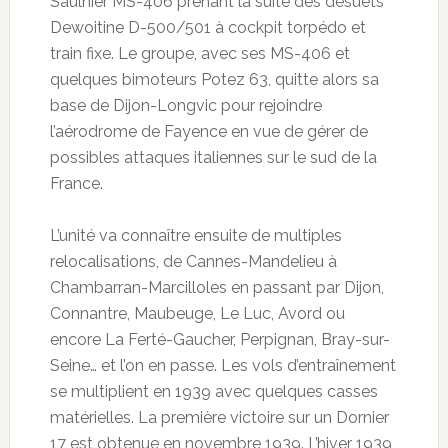
Saulnier MS-406 prenant la suite des désuets
Dewoitine D-500/501 à cockpit torpédo et
train fixe. Le groupe, avec ses MS-406 et
quelques bimoteurs Potez 63, quitte alors sa
base de Dijon-Longvic pour rejoindre
l’aérodrome de Fayence en vue de gérer de
possibles attaques italiennes sur le sud de la
France.
L’unité va connaître ensuite de multiples
relocalisations, de Cannes-Mandelieu à
Chambarran-Marcilloles en passant par Dijon,
Connantre, Maubeuge, Le Luc, Avord ou
encore La Ferté-Gaucher, Perpignan, Bray-sur-
Seine… et l’on en passe. Les vols d’entraînement
se multiplient en 1939 avec quelques casses
matérielles. La première victoire sur un Dornier
17 est obtenue en novembre 1939. L’hiver 1939,