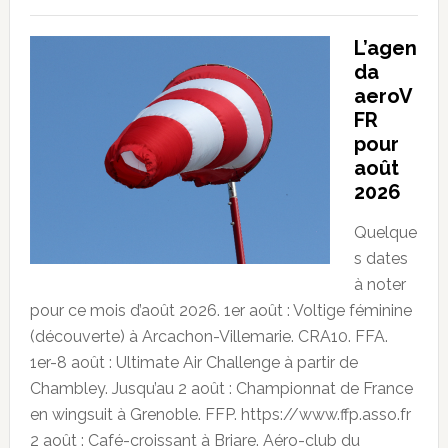
L’agen
da
aeroV
FR
pour
août
2026
Quelque
s dates
à noter
pour ce mois d’août 2026. 1er août : Voltige féminine
(découverte) à Arcachon-Villemarie. CRA10. FFA.
1er-8 août : Ultimate Air Challenge à partir de
Chambley. Jusqu’au 2 août : Championnat de France
en wingsuit à Grenoble. FFP. https://www.ffp.asso.fr
2 août : Café-croissant à Briare. Aéro-club du