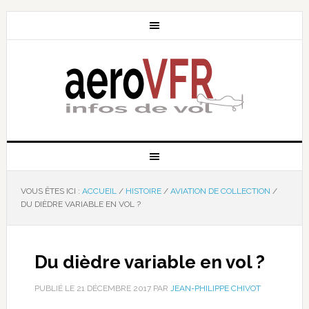
VOUS ÊTES ICI :
ACCUEIL
/
HISTOIRE
/
AVIATION DE COLLECTION
/
DU DIÈDRE VARIABLE EN VOL ?
Du dièdre variable en vol ?
PUBLIÉ LE
21 DÉCEMBRE 2017
PAR
JEAN-PHILIPPE CHIVOT