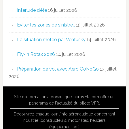
Interlude d’été
16 juillet 2026
Eviter les zones de sinistre…
15 juillet 2026
La situation météo par Ventusky
14 juillet 2026
Fly-in Rotax 2026
14 juillet 2026
Préparation de vol avec Aero GoNoGo
13 juillet
2026
Site
d'information aéronautique
,
aeroVFR.com
offre un
panorama de l'actualité du pilote VFR.
Découvrez chaque jour l'
info aéronautique
concernant
Industrie (constructeurs, motoristes, héliciers,
équipementiers)