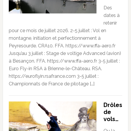
Des
dates à
retenir
pour ce mois de juillet 2026. 2-5 juillet : Vol en
montagne, initiation et perfectionnement à
Peyresourde. CRA10. FFA. https://www.ffa-aero.fr
Jusqu’au 3 juillet : Stage de voltige Advanced (avion)
à Besançon. FFA. https://www.ffa-aero.fr 3-5 juillet :
Euro Fly-in RSA à Brienne-le-Château. RSA.
https://euroflyin.rsafrance.com 3-5 juillet :
Championnats de France de pilotage […]
Drôles
de
vols…
Ou la