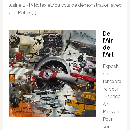
l’usine BRP-Rotax et/ou vols de démonstration avec
des Rotax […]
De
l’Air,
de
l’Art
Expositi
on
tempora
ire pour
l’Espace
Air
Passion.
Pour
son