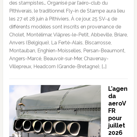
des stampistes… Organisé par l’aéro-club du
Pithiverais, le traditionnel Fly-in de Stampe aura lieu
les 27 et 28 juin à Pithiviers. À ce jour, 25 SV-4 de
différents modèles sont inscrits en provenance de
Cholet, Montélimar, Viâpres-le-Petit, Abbeville, Briare,
Anvers (Belgique), La Ferté-Alais, Biscarrosse,
Montauban, Enghien-Moisselles, Persan-Beaumont,
Angers-Marcé, Beauvoir-sur-Mer, Chavenay-
Villepreux, Headcorn (Grande-Bretagne), […]
L’agen
da
aeroV
FR
pour
juillet
2026