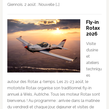
Giennois. 2 août : Nouvelle […]
Fly-in
Rotax
2026
Visite
d’usine
et
ateliers
techniqu
es
autour des Rotax 4-temps. Les 21-23 août, le
motoriste Rotax organise son traditionnel fly-in
annuel à Wels, Autriche. Tous les moteur Rotax sont
bienvenus ! Au programme : arrivée dans la matinée
du vendredi et chaque jour, dejeuner et visites de