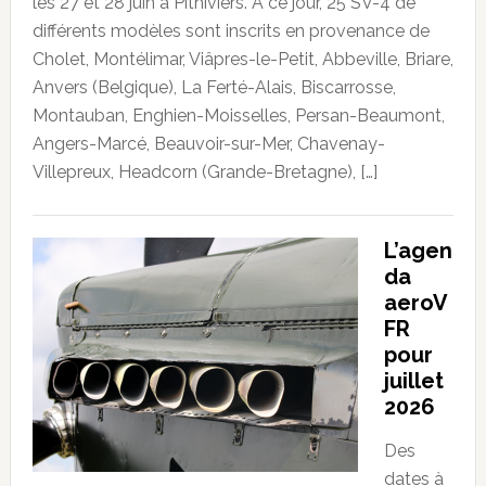
les 27 et 28 juin à Pithiviers. À ce jour, 25 SV-4 de
différents modèles sont inscrits en provenance de
Cholet, Montélimar, Viâpres-le-Petit, Abbeville, Briare,
Anvers (Belgique), La Ferté-Alais, Biscarrosse,
Montauban, Enghien-Moisselles, Persan-Beaumont,
Angers-Marcé, Beauvoir-sur-Mer, Chavenay-
Villepreux, Headcorn (Grande-Bretagne), […]
L’agen
da
aeroV
FR
pour
juillet
2026
Des
dates à