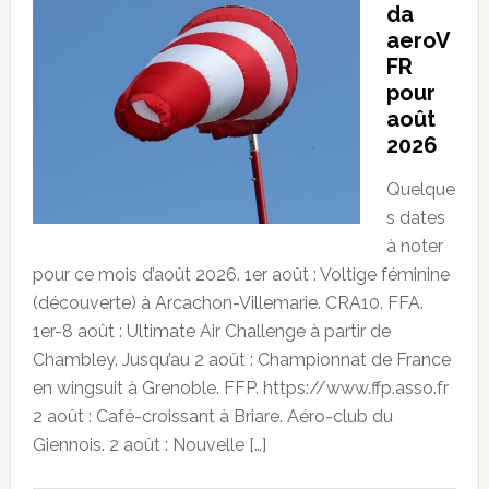
da
aeroV
FR
pour
août
2026
Quelque
s dates
à noter
pour ce mois d’août 2026. 1er août : Voltige féminine
(découverte) à Arcachon-Villemarie. CRA10. FFA.
1er-8 août : Ultimate Air Challenge à partir de
Chambley. Jusqu’au 2 août : Championnat de France
en wingsuit à Grenoble. FFP. https://www.ffp.asso.fr
2 août : Café-croissant à Briare. Aéro-club du
Giennois. 2 août : Nouvelle […]