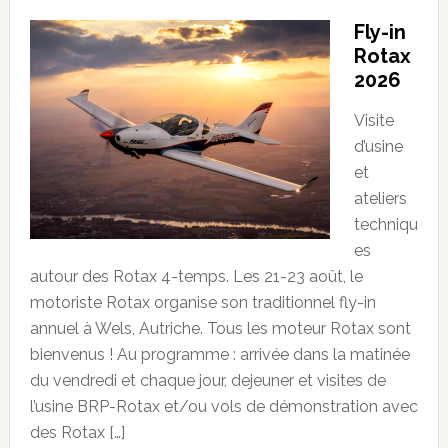
Fly-in
Rotax
2026
Visite
d’usine
et
ateliers
techniqu
es
autour des Rotax 4-temps. Les 21-23 août, le
motoriste Rotax organise son traditionnel fly-in
annuel à Wels, Autriche. Tous les moteur Rotax sont
bienvenus ! Au programme : arrivée dans la matinée
du vendredi et chaque jour, dejeuner et visites de
l’usine BRP-Rotax et/ou vols de démonstration avec
des Rotax […]