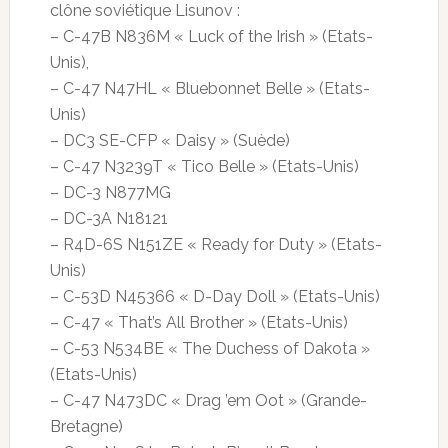
clône soviétique Lisunov :
– C-47B N836M « Luck of the Irish » (Etats-
Unis),
– C-47 N47HL « Bluebonnet Belle » (Etats-
Unis)
– DC3 SE-CFP « Daisy » (Suède)
– C-47 N3239T « Tico Belle » (Etats-Unis)
– DC-3 N877MG
– DC-3A N18121
– R4D-6S N151ZE « Ready for Duty » (Etats-
Unis)
– C-53D N45366 « D-Day Doll » (Etats-Unis)
– C-47 « That’s All Brother » (Etats-Unis)
– C-53 N534BE « The Duchess of Dakota »
(Etats-Unis)
– C-47 N473DC « Drag ’em Oot » (Grande-
Bretagne)