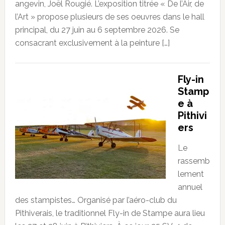
angevin, Joël Rougié. L’exposition titrée « De l’Air, de
l’Art » propose plusieurs de ses oeuvres dans le hall
principal, du 27 juin au 6 septembre 2026. Se
consacrant exclusivement à la peinture […]
Fly-in
Stamp
e à
Pithivi
ers
Le
rassemb
lement
annuel
des stampistes… Organisé par l’aéro-club du
Pithiverais, le traditionnel Fly-in de Stampe aura lieu