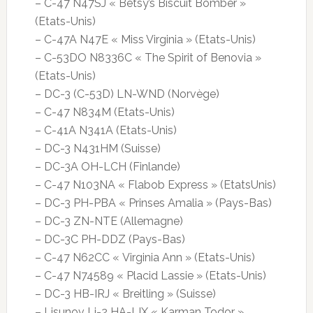
– C-47 N47SJ « Betsy’s Biscuit Bomber »
(Etats-Unis)
– C-47A N47E « Miss Virginia » (Etats-Unis)
– C-53DO N8336C « The Spirit of Benovia »
(Etats-Unis)
– DC-3 (C-53D) LN-WND (Norvège)
– C-47 N834M (Etats-Unis)
– C-41A N341A (Etats-Unis)
– DC-3 N431HM (Suisse)
– DC-3A OH-LCH (Finlande)
– C-47 N103NA « Flabob Express » (EtatsUnis)
– DC-3 PH-PBA « Prinses Amalia » (Pays-Bas)
– DC-3 ZN-NTE (Allemagne)
– DC-3C PH-DDZ (Pays-Bas)
– C-47 N62CC « Virginia Ann » (Etats-Unis)
– C-47 N74589 « Placid Lassie » (Etats-Unis)
– DC-3 HB-IRJ « Breitling » (Suisse)
– Lisunov Li-2 HA-LIX « Karman Todor »