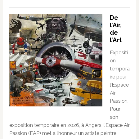
De
l’Air,
de
l’Art
Expositi
on
tempora
ire pour
l’Espace
Air
Passion.
Pour
son
exposition temporaire en 2026, à Angers, l’Espace Air
Passion (EAP) met à l’honneur un artiste peintre