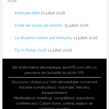
2026
Interlude d’été
16 juillet 2026
Eviter les zones de sinistre…
15 juillet 2026
La situation météo par Ventusky
14 juillet 2026
Fly-in Rotax 2026
14 juillet 2026
Site
d'information aéronautique
,
aeroVFR.com
offre un
panorama de l'actualité du pilote VFR.
Découvrez chaque jour l'
info aéronautique
concernant
Industrie (constructeurs, motoristes, héliciers,
équipementiers)
Manifestations (meetings, compétitions, expositions,
conférences)
|
Culture (livres, cinéma, aviation de
collection, musées)