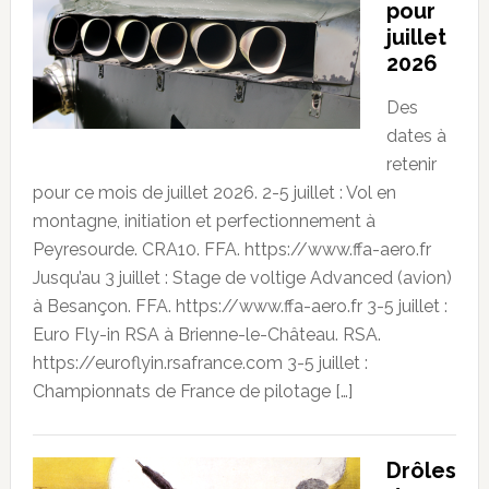
pour
juillet
2026
Des
dates à
retenir
pour ce mois de juillet 2026. 2-5 juillet : Vol en
montagne, initiation et perfectionnement à
Peyresourde. CRA10. FFA. https://www.ffa-aero.fr
Jusqu’au 3 juillet : Stage de voltige Advanced (avion)
à Besançon. FFA. https://www.ffa-aero.fr 3-5 juillet :
Euro Fly-in RSA à Brienne-le-Château. RSA.
https://euroflyin.rsafrance.com 3-5 juillet :
Championnats de France de pilotage […]
Drôles