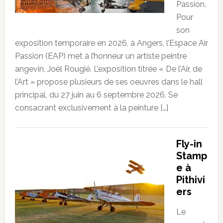
Passion.
Pour
son
exposition temporaire en 2026, à Angers, l’Espace Air
Passion (EAP) met à l’honneur un artiste peintre
angevin, Joël Rougié. L’exposition titrée « De l’Air, de
l’Art » propose plusieurs de ses oeuvres dans le hall
principal, du 27 juin au 6 septembre 2026. Se
consacrant exclusivement à la peinture […]
Fly-in
Stamp
e à
Pithivi
ers
Le