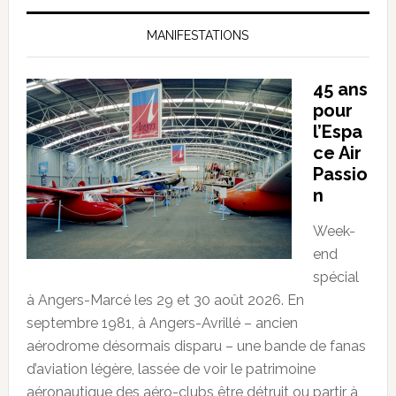
MANIFESTATIONS
45 ans
pour
l’Espa
ce Air
Passio
n
Week-
end
spécial
à Angers-Marcé les 29 et 30 août 2026. En
septembre 1981, à Angers-Avrillé – ancien
aérodrome désormais disparu – une bande de fanas
d’aviation légère, lassée de voir le patrimoine
aéronautique des aéro-clubs être détruit ou partir à