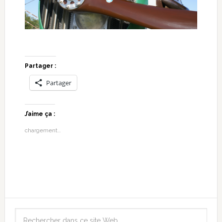
Partager :
Partager
J’aime ça :
chargement…