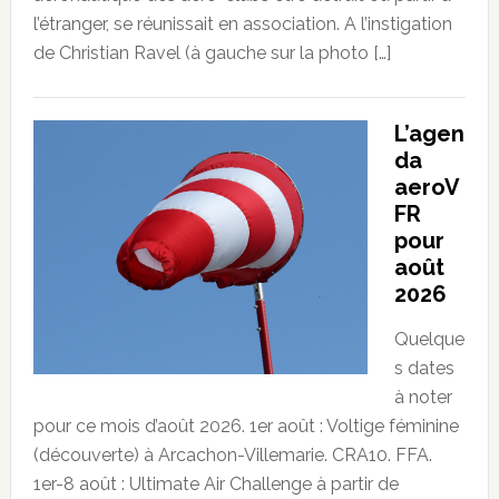
l’étranger, se réunissait en association. A l’instigation
de Christian Ravel (à gauche sur la photo […]
L’agen
da
aeroV
FR
pour
août
2026
Quelque
s dates
à noter
pour ce mois d’août 2026. 1er août : Voltige féminine
(découverte) à Arcachon-Villemarie. CRA10. FFA.
1er-8 août : Ultimate Air Challenge à partir de