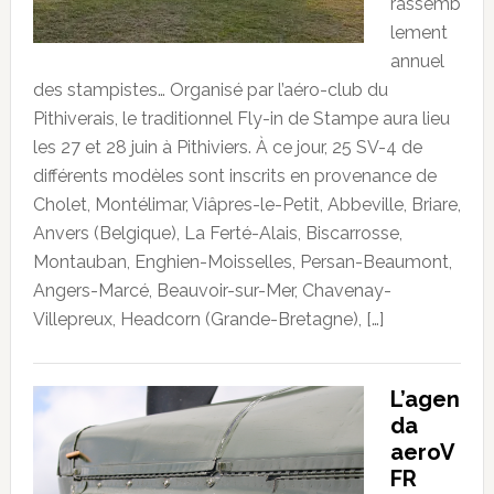
rassemb
lement
annuel
des stampistes… Organisé par l’aéro-club du
Pithiverais, le traditionnel Fly-in de Stampe aura lieu
les 27 et 28 juin à Pithiviers. À ce jour, 25 SV-4 de
différents modèles sont inscrits en provenance de
Cholet, Montélimar, Viâpres-le-Petit, Abbeville, Briare,
Anvers (Belgique), La Ferté-Alais, Biscarrosse,
Montauban, Enghien-Moisselles, Persan-Beaumont,
Angers-Marcé, Beauvoir-sur-Mer, Chavenay-
Villepreux, Headcorn (Grande-Bretagne), […]
L’agen
da
aeroV
FR