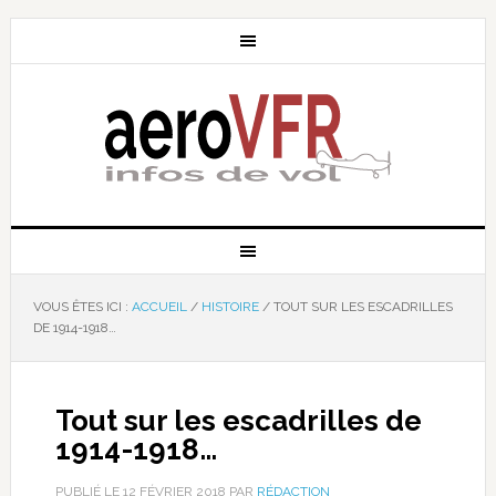
VOUS ÊTES ICI :
ACCUEIL
/
HISTOIRE
/
TOUT SUR LES ESCADRILLES
DE 1914-1918…
Tout sur les escadrilles de
1914-1918…
PUBLIÉ LE
12 FÉVRIER 2018
PAR
RÉDACTION