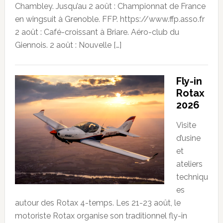
Chambley. Jusqu’au 2 août : Championnat de France
en wingsuit à Grenoble. FFP. https://www.ffp.asso.fr
2 août : Café-croissant à Briare. Aéro-club du
Giennois. 2 août : Nouvelle […]
Fly-in
Rotax
2026
Visite
d’usine
et
ateliers
techniqu
es
autour des Rotax 4-temps. Les 21-23 août, le
motoriste Rotax organise son traditionnel fly-in