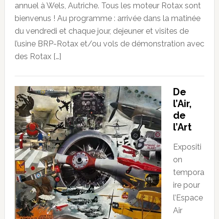
annuel à Wels, Autriche. Tous les moteur Rotax sont
bienvenus ! Au programme : arrivée dans la matinée
du vendredi et chaque jour, dejeuner et visites de
l’usine BRP-Rotax et/ou vols de démonstration avec
des Rotax […]
De
l’Air,
de
l’Art
Expositi
on
tempora
ire pour
l’Espace
Air