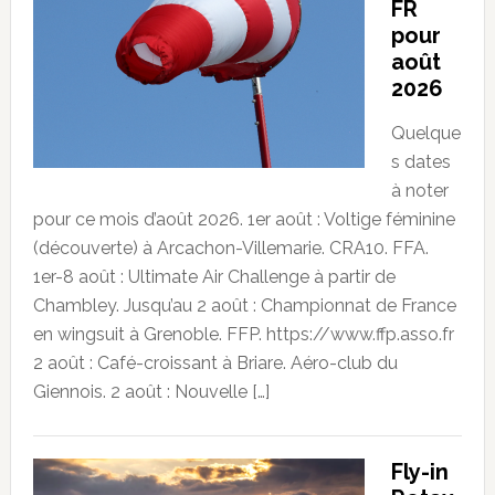
FR
pour
août
2026
Quelque
s dates
à noter
pour ce mois d’août 2026. 1er août : Voltige féminine
(découverte) à Arcachon-Villemarie. CRA10. FFA.
1er-8 août : Ultimate Air Challenge à partir de
Chambley. Jusqu’au 2 août : Championnat de France
en wingsuit à Grenoble. FFP. https://www.ffp.asso.fr
2 août : Café-croissant à Briare. Aéro-club du
Giennois. 2 août : Nouvelle […]
Fly-in