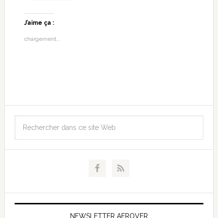
J’aime ça :
chargement…
NEWSLETTER AEROVFR