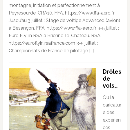
montagne, initiation et perfectionnement à
Peyresourde. CRA10. FFA. https://www.ffa-aero.fr
Jusqu’au 3 juillet : Stage de voltige Advanced (avion)
à Besançon. FFA. https://www.ffa-aero.fr 3-5 juillet :
Euro Fly-in RSA à Brienne-le-Château. RSA.
https://euroflyin.rsafrance.com 3-5 juillet :
Championnats de France de pilotage […]
Drôles
de
vols…
Ou la
caricatur
e des
expérien
ces