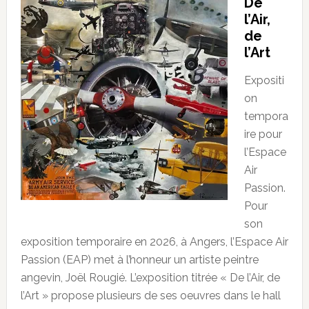
De
l’Air,
de
l’Art
Expositi
on
tempora
ire pour
l’Espace
Air
Passion.
Pour
son
exposition temporaire en 2026, à Angers, l’Espace Air
Passion (EAP) met à l’honneur un artiste peintre
angevin, Joël Rougié. L’exposition titrée « De l’Air, de
l’Art » propose plusieurs de ses oeuvres dans le hall