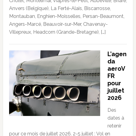
Cholet, Montélimar, Viâpres-le-Petit, Abbeville, Briare,
Anvers (Belgique), La Ferté-Alais, Biscarrosse,
Montauban, Enghien-Moisselles, Persan-Beaumont,
Angers-Marcé, Beauvoir-sur-Mer, Chavenay-
Villepreux, Headcorn (Grande-Bretagne), […]
L’agen
da
aeroV
FR
pour
juillet
2026
Des
dates à
retenir
pour ce mois de juillet 2026. 2-5 juillet : Vol en