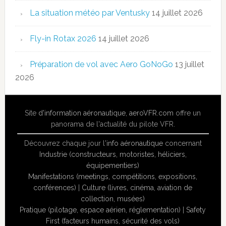
La situation météo par Ventusky
14 juillet 2026
Fly-in Rotax 2026
14 juillet 2026
Préparation de vol avec Aero GoNoGo
13 juillet
2026
Site
d'information aéronautique
,
aeroVFR.com
offre un
panorama de l'actualité du pilote VFR.
Découvrez chaque jour l'
info aéronautique
concernant
Industrie (constructeurs, motoristes, héliciers,
équipementiers)
Manifestations (meetings, compétitions, expositions,
conférences)
|
Culture (livres, cinéma, aviation de
collection, musées)
Pratique (pilotage, espace aérien, réglementation)
|
Safety
First (facteurs humains, sécurité des vols)