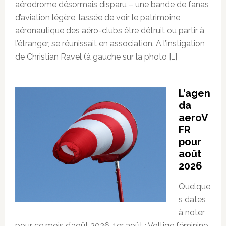
aérodrome désormais disparu – une bande de fanas
d’aviation légère, lassée de voir le patrimoine
aéronautique des aéro-clubs être détruit ou partir à
l’étranger, se réunissait en association. A l’instigation
de Christian Ravel (à gauche sur la photo […]
L’agen
da
aeroV
FR
pour
août
2026
Quelque
s dates
à noter
pour ce mois d’août 2026. 1er août : Voltige féminine