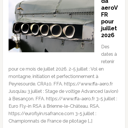
da
aeroV
FR
pour
juillet
2026
Des
dates à
retenir
pour ce mois de juillet 2026. 2-5 juillet : Vol en
montagne, initiation et perfectionnement à
Peyresourde. CRA10. FFA. https://www.ffa-aero.fr
Jusqu’au 3 juillet : Stage de voltige Advanced (avion)
à Besançon. FFA. https://www.ffa-aero.fr 3-5 juillet :
Euro Fly-in RSA à Brienne-le-Château. RSA.
https://euroflyin.rsafrance.com 3-5 juillet :
Championnats de France de pilotage […]