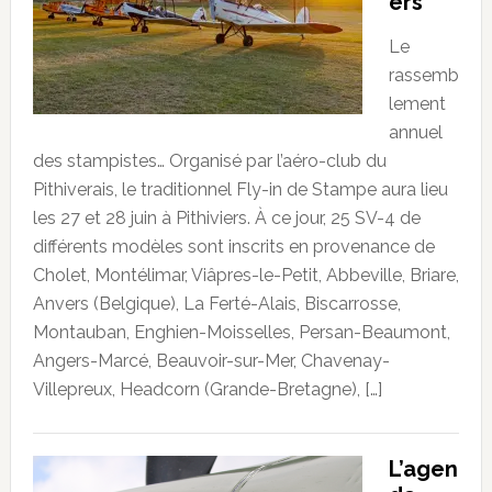
ers
Le
rassemb
lement
annuel
des stampistes… Organisé par l’aéro-club du
Pithiverais, le traditionnel Fly-in de Stampe aura lieu
les 27 et 28 juin à Pithiviers. À ce jour, 25 SV-4 de
différents modèles sont inscrits en provenance de
Cholet, Montélimar, Viâpres-le-Petit, Abbeville, Briare,
Anvers (Belgique), La Ferté-Alais, Biscarrosse,
Montauban, Enghien-Moisselles, Persan-Beaumont,
Angers-Marcé, Beauvoir-sur-Mer, Chavenay-
Villepreux, Headcorn (Grande-Bretagne), […]
L’agen