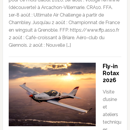
(découverte) à Arcachon-Villemarie. CRA10. FFA.
1er-8 août : Ultimate Air Challenge à partir de
Chambley. Jusqu’au 2 août : Championnat de France
en wingsuit à Grenoble. FFP. https://www.ffp.asso.fr
2 août : Café-croissant à Briare. Aéro-club du
Giennois. 2 août : Nouvelle […]
Fly-in
Rotax
2026
Visite
d’usine
et
ateliers
techniqu
es