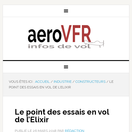
VOUS ÊTES ICI :
ACCUEIL
/
INDUSTRIE
/
CONSTRUCTEURS
/
LE
POINT DES ESSAIS EN VOL DE L’ELIXIR
Le point des essais en vol
de l’Elixir
PUBLIÉ LE
26 MARS 2018
PAR
RÉDACTION