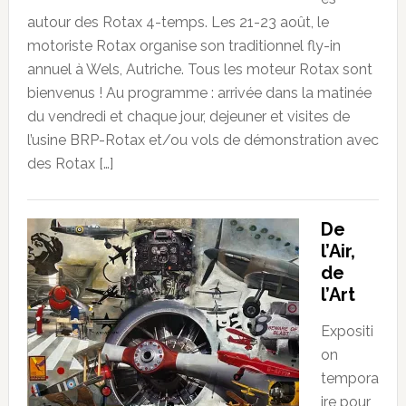
autour des Rotax 4-temps. Les 21-23 août, le
motoriste Rotax organise son traditionnel fly-in
annuel à Wels, Autriche. Tous les moteur Rotax sont
bienvenus ! Au programme : arrivée dans la matinée
du vendredi et chaque jour, dejeuner et visites de
l’usine BRP-Rotax et/ou vols de démonstration avec
des Rotax […]
De
l’Air,
de
l’Art
Expositi
on
tempora
ire pour