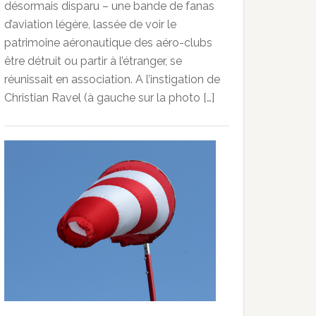
désormais disparu – une bande de fanas
d’aviation légère, lassée de voir le
patrimoine aéronautique des aéro-clubs
être détruit ou partir à l’étranger, se
réunissait en association. A l’instigation de
Christian Ravel (à gauche sur la photo […]