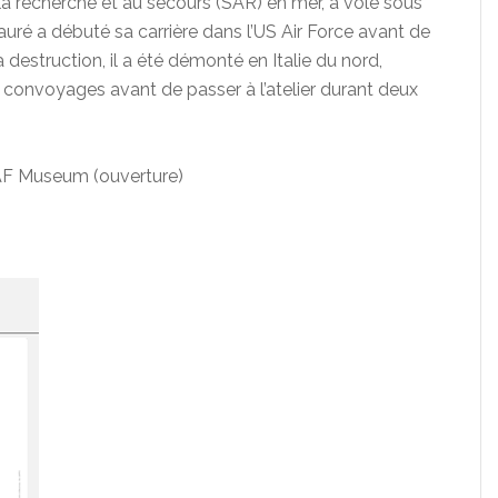
la recherche et au secours (SAR) en mer, a volé sous
auré a débuté sa carrière dans l’US Air Force avant de
la destruction, il a été démonté en Italie du nord,
is convoyages avant de passer à l’atelier durant deux
AF Museum (ouverture)