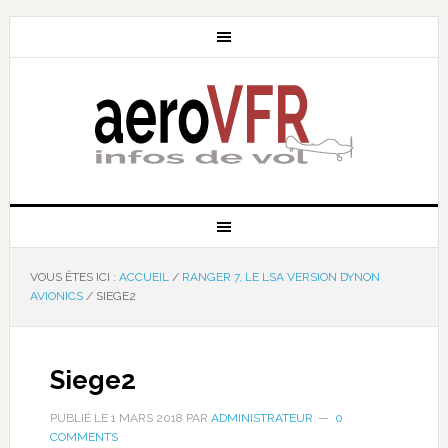
VOUS ÊTES ICI :
ACCUEIL
/
RANGER 7, LE LSA VERSION DYNON
AVIONICS
/
SIEGE2
Siege2
PUBLIÉ LE
1 MARS 2018
PAR
ADMINISTRATEUR
0
COMMENTS