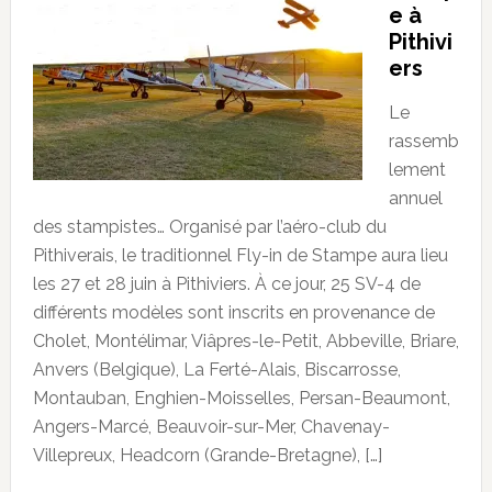
e à
Pithivi
ers
Le
rassemb
lement
annuel
des stampistes… Organisé par l’aéro-club du
Pithiverais, le traditionnel Fly-in de Stampe aura lieu
les 27 et 28 juin à Pithiviers. À ce jour, 25 SV-4 de
différents modèles sont inscrits en provenance de
Cholet, Montélimar, Viâpres-le-Petit, Abbeville, Briare,
Anvers (Belgique), La Ferté-Alais, Biscarrosse,
Montauban, Enghien-Moisselles, Persan-Beaumont,
Angers-Marcé, Beauvoir-sur-Mer, Chavenay-
Villepreux, Headcorn (Grande-Bretagne), […]