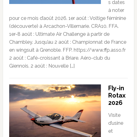
s dates
à noter
pour ce mois d’août 2026. 1er août : Voltige féminine
(découverte) à Arcachon-Villemarie. CRA10. FFA.
1er-8 août : Ultimate Air Challenge à partir de
Chambley. Jusqu’au 2 août : Championnat de France
en wingsuit à Grenoble. FFP. https://www.ffp.asso.fr
2 août : Café-croissant à Briare. Aéro-club du
Giennois. 2 août : Nouvelle […]
Fly-in
Rotax
2026
Visite
d’usine
et