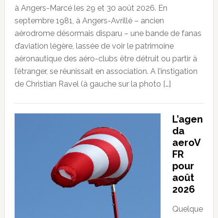
à Angers-Marcé les 29 et 30 août 2026. En
septembre 1981, à Angers-Avrillé – ancien
aérodrome désormais disparu – une bande de fanas
d’aviation légère, lassée de voir le patrimoine
aéronautique des aéro-clubs être détruit ou partir à
l’étranger, se réunissait en association. A l’instigation
de Christian Ravel (à gauche sur la photo […]
L’agen
da
aeroV
FR
pour
août
2026
Quelque