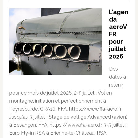
L’agen
da
aeroV
FR
pour
juillet
2026
Des
dates à
retenir
pour ce mois de juillet 2026. 2-5 juillet : Vol en
montagne, initiation et perfectionnement à
Peyresourde. CRA10. FFA. https://www.ffa-aero.fr
Jusqu’au 3 juillet : Stage de voltige Advanced (avion)
à Besançon. FFA. https://www.ffa-aero.fr 3-5 juillet :
Euro Fly-in RSA à Brienne-le-Château. RSA.