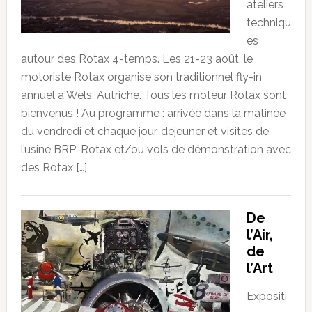
ateliers
techniqu
es
autour des Rotax 4-temps. Les 21-23 août, le
motoriste Rotax organise son traditionnel fly-in
annuel à Wels, Autriche. Tous les moteur Rotax sont
bienvenus ! Au programme : arrivée dans la matinée
du vendredi et chaque jour, dejeuner et visites de
l’usine BRP-Rotax et/ou vols de démonstration avec
des Rotax […]
De
l’Air,
de
l’Art
Expositi