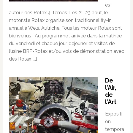
es
autour des Rotax 4-temps. Les 21-23 août, le
motoriste Rotax organise son traditionnel fly-in
annuel à Wels, Autriche. Tous les moteur Rotax sont
bienvenus ! Au programme : arrivée dans la matinée
du vendredi et chaque jour, dejeuner et visites de
l’usine BRP-Rotax et/ou vols de démonstration avec
des Rotax […]
De
l’Air,
de
l’Art
Expositi
on
tempora