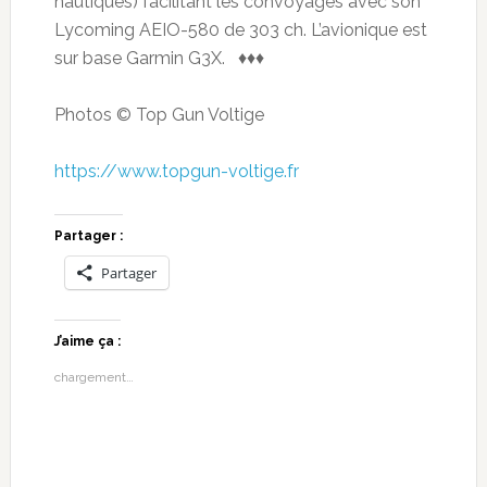
nautiques) facilitant les convoyages avec son
Lycoming AEIO-580 de 303 ch. L’avionique est
sur base Garmin G3X. ♦♦♦
Photos © Top Gun Voltige
https://www.topgun-voltige.fr
Partager :
Partager
J’aime ça :
chargement…