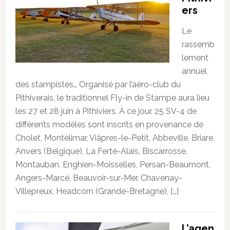
ers
Le
rassemb
lement
annuel
des stampistes… Organisé par l’aéro-club du
Pithiverais, le traditionnel Fly-in de Stampe aura lieu
les 27 et 28 juin à Pithiviers. À ce jour, 25 SV-4 de
différents modèles sont inscrits en provenance de
Cholet, Montélimar, Viâpres-le-Petit, Abbeville, Briare,
Anvers (Belgique), La Ferté-Alais, Biscarrosse,
Montauban, Enghien-Moisselles, Persan-Beaumont,
Angers-Marcé, Beauvoir-sur-Mer, Chavenay-
Villepreux, Headcorn (Grande-Bretagne), […]
L’agen