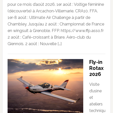
pour ce mois d’août 2026. 1er août : Voltige féminine
(découverte) à Arcachon-Villemarie. CRA10. FFA.
1er-8 août : Ultimate Air Challenge à partir de
Chambley. Jusqu’au 2 août : Championnat de France
en wingsuit à Grenoble. FFP. https://www.ffp.asso.fr
2 août : Café-croissant à Briare. Aéro-club du
Giennois. 2 août : Nouvelle […]
Fly-in
Rotax
2026
Visite
d’usine
et
ateliers
techniqu