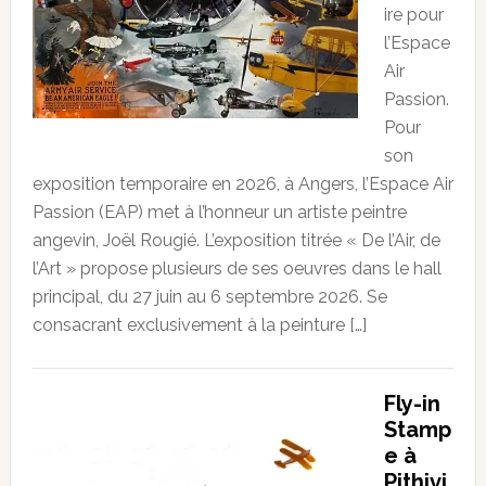
ire pour
l’Espace
Air
Passion.
Pour
son
exposition temporaire en 2026, à Angers, l’Espace Air
Passion (EAP) met à l’honneur un artiste peintre
angevin, Joël Rougié. L’exposition titrée « De l’Air, de
l’Art » propose plusieurs de ses oeuvres dans le hall
principal, du 27 juin au 6 septembre 2026. Se
consacrant exclusivement à la peinture […]
Fly-in
Stamp
e à
Pithivi