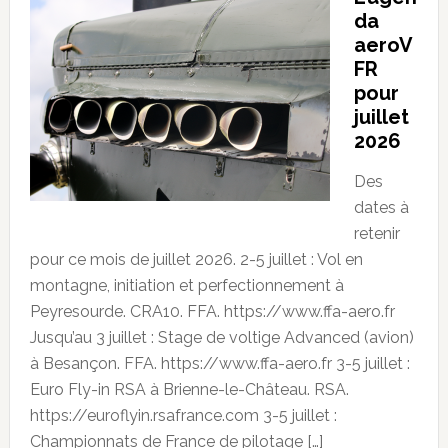
da
aeroV
FR
pour
juillet
2026
Des
dates à
retenir
pour ce mois de juillet 2026. 2-5 juillet : Vol en
montagne, initiation et perfectionnement à
Peyresourde. CRA10. FFA. https://www.ffa-aero.fr
Jusqu’au 3 juillet : Stage de voltige Advanced (avion)
à Besançon. FFA. https://www.ffa-aero.fr 3-5 juillet :
Euro Fly-in RSA à Brienne-le-Château. RSA.
https://euroflyin.rsafrance.com 3-5 juillet :
Championnats de France de pilotage […]