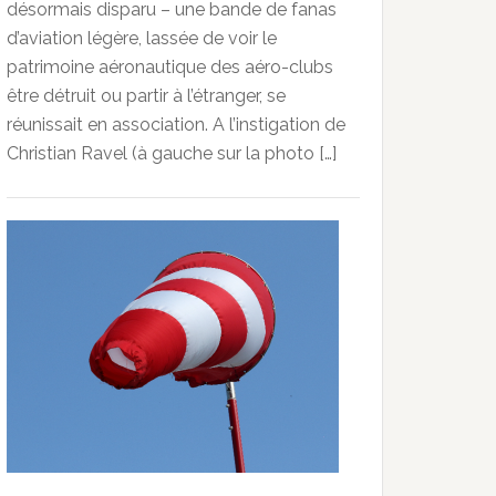
désormais disparu – une bande de fanas
d’aviation légère, lassée de voir le
patrimoine aéronautique des aéro-clubs
être détruit ou partir à l’étranger, se
réunissait en association. A l’instigation de
Christian Ravel (à gauche sur la photo […]