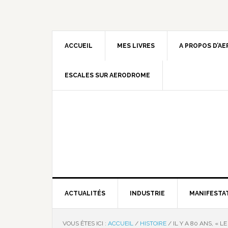
ACCUEIL
MES LIVRES
A PROPOS D’A
ESCALES SUR AERODROME
ACTUALITÉS
INDUSTRIE
MANIFESTA
VOUS ÊTES ICI :
ACCUEIL
/
HISTOIRE
/
IL Y A 80 ANS, « L