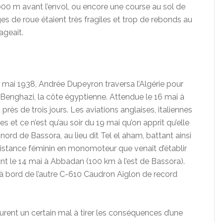
.000 m avant l’envol, ou encore une course au sol de
ges de roue étaient très fragiles et trop de rebonds au
ageait.
 mai 1938, Andrée Dupeyron traversa l’Algérie pour
s Benghazi, la côte égyptienne. Attendue le 16 mai à
rès de trois jours. Les aviations anglaises, italiennes
et ce n’est qu’au soir du 19 mai qu’on apprit qu’elle
ord de Bassora, au lieu dit Tel el aham, battant ainsi
istance féminin en monomoteur que venait d’établir
nt le 14 mai à Abbadan (100 km à l’est de Bassora).
s à bord de l’autre C-610 Caudron Aiglon de record
rent un certain mal à tirer les conséquences d’une