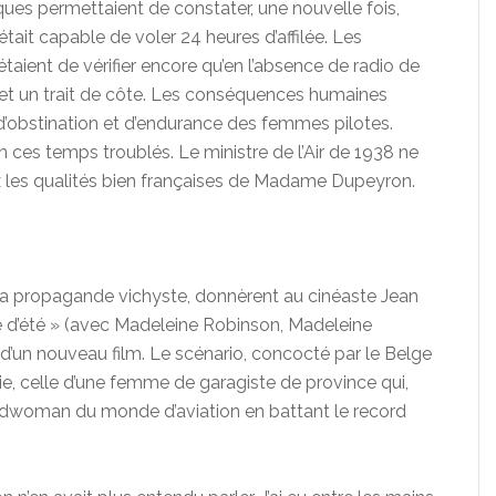
ues permettaient de constater, une nouvelle fois,
tait capable de voler 24 heures d’affilée. Les
taient de vérifier encore qu’en l’absence de radio de
ap et un trait de côte. Les conséquences humaines
 d’obstination et d’endurance des femmes pilotes.
en ces temps troublés. Le ministre de l’Air de 1938 ne
aux les qualités bien françaises de Madame Dupeyron.
de la propagande vichyste, donnèrent au cinéaste Jean
e d’été » (avec Madeleine Robinson, Madeleine
e d’un nouveau film. Le scénario, concocté par le Belge
raie, celle d’une femme de garagiste de province qui,
cordwoman du monde d’aviation en battant le record