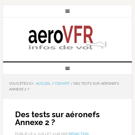
VOUS ÊTES ICI :
ACCUEIL
/
COCKPIT
/
DES TESTS SUR AÉRONEFS
ANNEXE 2 ?
Des tests sur aéronefs
Annexe 2 ?
PUBLIÉ LE
11 JUILLET 2018
PAR
RÉDACTION