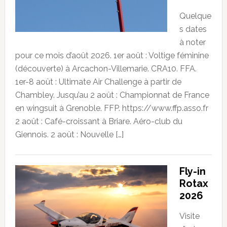
Quelque
s dates
à noter
pour ce mois d’août 2026. 1er août : Voltige féminine
(découverte) à Arcachon-Villemarie. CRA10. FFA.
1er-8 août : Ultimate Air Challenge à partir de
Chambley. Jusqu’au 2 août : Championnat de France
en wingsuit à Grenoble. FFP. https://www.ffp.asso.fr
2 août : Café-croissant à Briare. Aéro-club du
Giennois. 2 août : Nouvelle […]
Fly-in
Rotax
2026
Visite