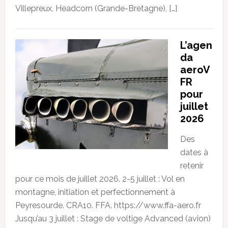
Villepreux, Headcorn (Grande-Bretagne), […]
L’agen
da
aeroV
FR
pour
juillet
2026
Des
dates à
retenir
pour ce mois de juillet 2026. 2-5 juillet : Vol en
montagne, initiation et perfectionnement à
Peyresourde. CRA10. FFA. https://www.ffa-aero.fr
Jusqu’au 3 juillet : Stage de voltige Advanced (avion)