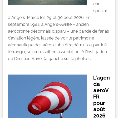
end
spécial
à Angers-Marcé les 29 et 30 août 2026. En
septembre 1981, à Angers-Avrillé – ancien
aérodrome désormais disparu – une bande de fanas
d’aviation légère, lassée de voir le patrimoine
aéronautique des aéro-clubs être détruit ou partir à
l’étranger, se réunissait en association. A l’instigation
de Christian Ravel (à gauche sur la photo […]
L’agen
da
aeroV
FR
pour
août
2026