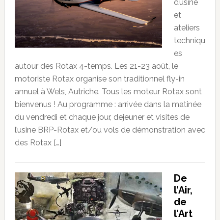
d’usine
et
ateliers
techniqu
es
autour des Rotax 4-temps. Les 21-23 août, le
motoriste Rotax organise son traditionnel fly-in
annuel à Wels, Autriche. Tous les moteur Rotax sont
bienvenus ! Au programme : arrivée dans la matinée
du vendredi et chaque jour, dejeuner et visites de
l’usine BRP-Rotax et/ou vols de démonstration avec
des Rotax […]
De
l’Air,
de
l’Art