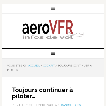
VOUS ÊTES ICI :
ACCUEIL
/
COCKPIT
/
TOUJOURS CONTINUER À
PILOTER…
Toujours continuer à
piloter…
PUBLIÉ LE
11 SEPTEMBRE 2018
PAR
FRANÇOIS BESSE