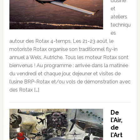
d’usine
et
ateliers
techniqu
es
autour des Rotax 4-temps. Les 21-23 août, le
motoriste Rotax organise son traditionnel fly-in
annuel à Wels, Autriche. Tous les moteur Rotax sont
bienvenus ! Au programme : arrivée dans la matinée
du vendredi et chaque jour, dejeuner et visites de
l’usine BRP-Rotax et/ou vols de démonstration avec
des Rotax […]
De
l’Air,
de
l’Art