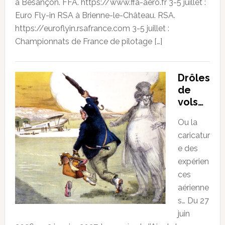
à Besançon. FFA. https://www.ffa-aero.fr 3-5 juillet :
Euro Fly-in RSA à Brienne-le-Château. RSA.
https://euroflyin.rsafrance.com 3-5 juillet :
Championnats de France de pilotage […]
Drôles
de
vols…
Ou la
caricatur
e des
expérien
ces
aérienne
s… Du 27
juin