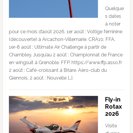
Quelque
s dates
à noter
pour ce mois d’août 2026. 1er août : Voltige féminine
(découverte) à Arcachon-Villemarie. CRA10. FFA.
1er-8 août : Ultimate Air Challenge à partir de
Chambley. Jusqu’au 2 août : Championnat de France
en wingsuit à Grenoble. FFP. https://www.ffp.asso.fr
2 août : Café-croissant à Briare. Aéro-club du
Giennois. 2 août : Nouvelle […]
Fly-in
Rotax
2026
Visite