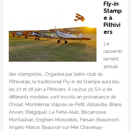
Fly-in
Stamp
e à
Pithivi
ers
Le
rassemb
lement
annuel
des stampistes… Organisé par l’aéro-club du
Pithiverais, le traditionnel Fly-in de Stampe aura lieu
les 27 et 28 juin à Pithiviers. À ce jour, 25 SV-4 de
différents modèles sont inscrits en provenance de
Cholet, Montélimar, Viâpres-le-Petit, Abbeville, Briare,
Anvers (Belgique), La Ferté-Alais, Biscarrosse,
Montauban, Enghien-Moisselles, Persan-Beaumont,
Angers-Marcé, Beauvoir-sur-Mer, Chavenay-