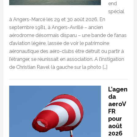
end
spécial
à Angers-Marcé les 29 et 30 août 2026. En
septembre 1981, à Angers-Avrillé – ancien
aérodrome désormais disparu – une bande de fanas
d’aviation légère, lassée de voir le patrimoine
aéronautique des aéro-clubs être détruit ou partir à
l’étranger, se réunissait en association. A l’instigation
de Christian Ravel (à gauche sur la photo […]
L’agen
da
aeroV
FR
pour
août
2026