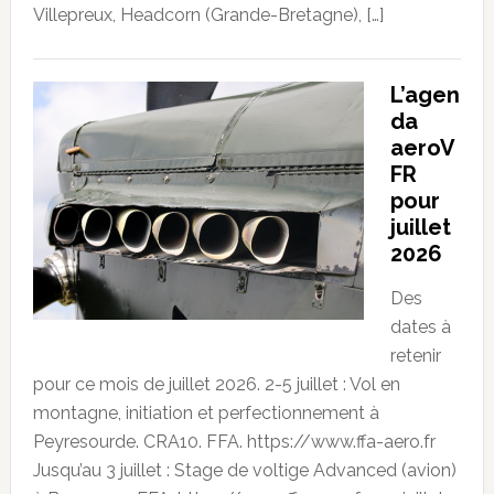
Villepreux, Headcorn (Grande-Bretagne), […]
L’agen
da
aeroV
FR
pour
juillet
2026
Des
dates à
retenir
pour ce mois de juillet 2026. 2-5 juillet : Vol en
montagne, initiation et perfectionnement à
Peyresourde. CRA10. FFA. https://www.ffa-aero.fr
Jusqu’au 3 juillet : Stage de voltige Advanced (avion)