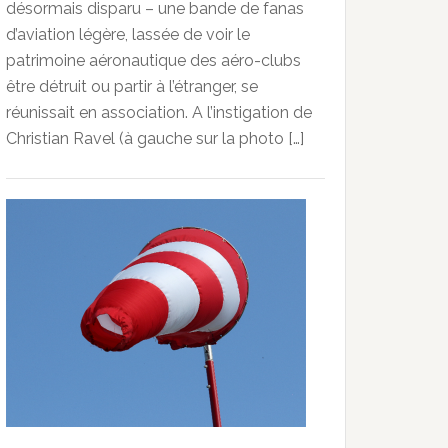
désormais disparu – une bande de fanas
d’aviation légère, lassée de voir le
patrimoine aéronautique des aéro-clubs
être détruit ou partir à l’étranger, se
réunissait en association. A l’instigation de
Christian Ravel (à gauche sur la photo […]