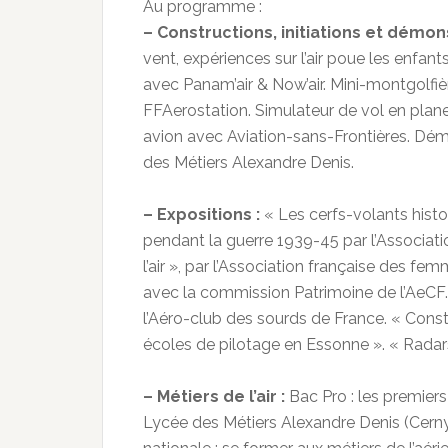
Au programme :
– Constructions, initiations et démons
vent, expériences sur l’air poue les enfa
avec Panam’air & Now’air. Mini-montgolfiè
FFAerostation. Simulateur de vol en pla
avion avec Aviation-sans-Frontières. Démo
des Métiers Alexandre Denis.
– Expositions :
« Les cerfs-volants histo
pendant la guerre 1939-45 par l’Associat
l’air », par l’Association française des f
avec la commission Patrimoine de l’AeCF. 
l’Aéro-club des sourds de France. « Const
écoles de pilotage en Essonne ». « Radars
– Métiers de l’air :
Bac Pro : les premiers
Lycée des Métiers Alexandre Denis (Cerny) 