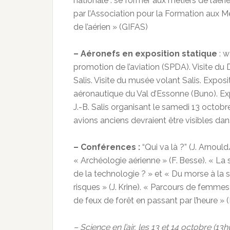
nationale : se former aux métiers de l’aérie
par l’Association pour la Formation aux M
de l’aérien » (GIFAS)
– Aéronefs en exposition statique
: w
promotion de l’aviation (SPDA). Visite d
Salis. Visite du musée volant Salis. Expos
aéronautique du Val d’Essonne (Buno). Exp
J.-B. Salis organisant le samedi 13 octob
avions anciens devraient être visibles dan
– Conférences :
“Qui va là ?” (J. Arnould
« Archéologie aérienne » (F. Besse). « La s
de la technologie ? » et « Du morse à la so
risques » (J. Krine). « Parcours de femmes 
de feux de forêt en passant par l’heure » 
– Science en l’air, les 13 et 14 octobre (