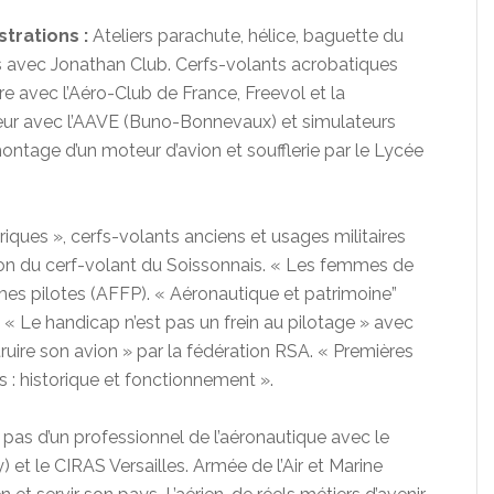
trations :
Ateliers parachute, hélice, baguette du
nts avec Jonathan Club. Cerfs-volants acrobatiques
re avec l’Aéro-Club de France, Freevol et la
neur avec l’AAVE (Buno-Bonnevaux) et simulateurs
ntage d’un moteur d’avion et soufflerie par le Lycée
riques », cerfs-volants anciens et usages militaires
ion du cerf-volant du Soissonnais. « Les femmes de
emmes pilotes (AFFP). « Aéronautique et patrimoine”
« Le handicap n’est pas un frein au pilotage » avec
ruire son avion » par la fédération RSA. « Premières
 : historique et fonctionnement ».
 pas d’un professionnel de l’aéronautique avec le
et le CIRAS Versailles. Armée de l’Air et Marine