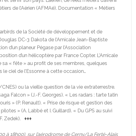
n et servir son pays. L’aérien, de réels métiers d’avenir
étiers de l’Aérien (AFMAé). Documentation « Métiers
arbirds de la Société de développement et de
u Douglas DC-3 Dakota de l’Amicale Jean-Baptiste
ition d’un planeur Pégase par l’Association
osition d’un hélicoptère par France Copter. L’Amicale
re sa « fête » au profit de ses membres, quelques
s le ciel de l’Essonne à cette occasion…
/CNES) ou la vieille question de la vie extraterrestre.
aga Falcon » (J.-F. Georges). « Les radars : tarte tatin
uris » (P. Renault). « Prise de risque et gestion des
pilotes » (A. Labbé et I. Guillard). « Du GPS au suivi
(F. Zedek). ♦♦♦
13h00 à 18h00), sur l’aérodrome de Cerny/La Ferté-Alais