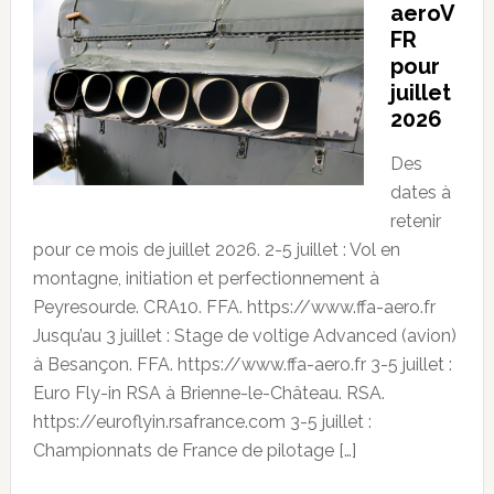
aeroV
FR
pour
juillet
2026
Des
dates à
retenir
pour ce mois de juillet 2026. 2-5 juillet : Vol en
montagne, initiation et perfectionnement à
Peyresourde. CRA10. FFA. https://www.ffa-aero.fr
Jusqu’au 3 juillet : Stage de voltige Advanced (avion)
à Besançon. FFA. https://www.ffa-aero.fr 3-5 juillet :
Euro Fly-in RSA à Brienne-le-Château. RSA.
https://euroflyin.rsafrance.com 3-5 juillet :
Championnats de France de pilotage […]