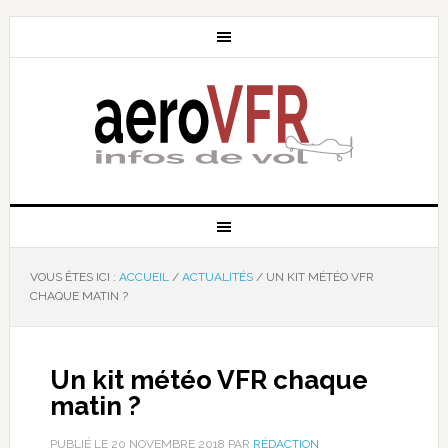
VOUS ÊTES ICI :
ACCUEIL
/
ACTUALITÉS
/
UN KIT MÉTÉO VFR
CHAQUE MATIN ?
Un kit météo VFR chaque
matin ?
PUBLIÉ LE
20 NOVEMBRE 2018
PAR
RÉDACTION