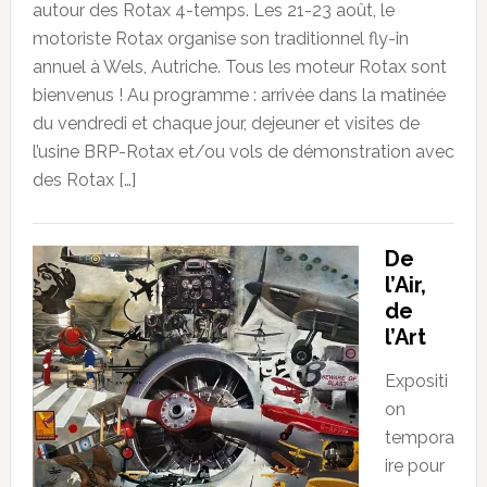
autour des Rotax 4-temps. Les 21-23 août, le
motoriste Rotax organise son traditionnel fly-in
annuel à Wels, Autriche. Tous les moteur Rotax sont
bienvenus ! Au programme : arrivée dans la matinée
du vendredi et chaque jour, dejeuner et visites de
l’usine BRP-Rotax et/ou vols de démonstration avec
des Rotax […]
De
l’Air,
de
l’Art
Expositi
on
tempora
ire pour