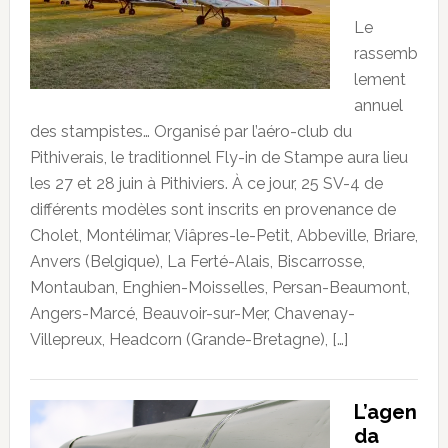
Le
rassemb
lement
annuel
des stampistes… Organisé par l’aéro-club du
Pithiverais, le traditionnel Fly-in de Stampe aura lieu
les 27 et 28 juin à Pithiviers. À ce jour, 25 SV-4 de
différents modèles sont inscrits en provenance de
Cholet, Montélimar, Viâpres-le-Petit, Abbeville, Briare,
Anvers (Belgique), La Ferté-Alais, Biscarrosse,
Montauban, Enghien-Moisselles, Persan-Beaumont,
Angers-Marcé, Beauvoir-sur-Mer, Chavenay-
Villepreux, Headcorn (Grande-Bretagne), […]
L’agen
da