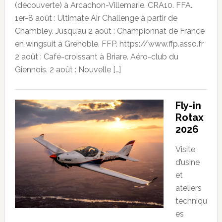
(découverte) à Arcachon-Villemarie. CRA10. FFA.
1er-8 août : Ultimate Air Challenge à partir de
Chambley. Jusqu’au 2 août : Championnat de France
en wingsuit à Grenoble. FFP. https://www.ffp.asso.fr
2 août : Café-croissant à Briare. Aéro-club du
Giennois. 2 août : Nouvelle […]
Fly-in
Rotax
2026
Visite
d’usine
et
ateliers
techniqu
es