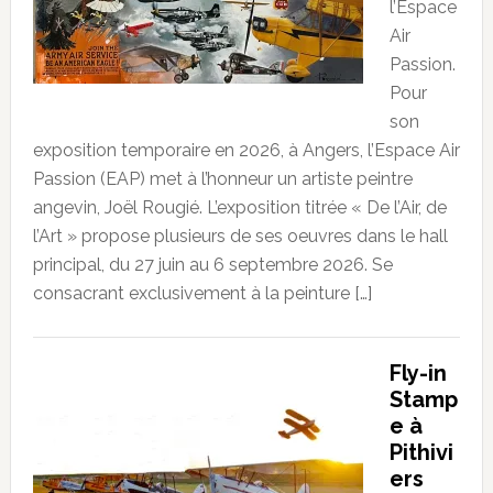
l’Espace
Air
Passion.
Pour
son
exposition temporaire en 2026, à Angers, l’Espace Air
Passion (EAP) met à l’honneur un artiste peintre
angevin, Joël Rougié. L’exposition titrée « De l’Air, de
l’Art » propose plusieurs de ses oeuvres dans le hall
principal, du 27 juin au 6 septembre 2026. Se
consacrant exclusivement à la peinture […]
Fly-in
Stamp
e à
Pithivi
ers