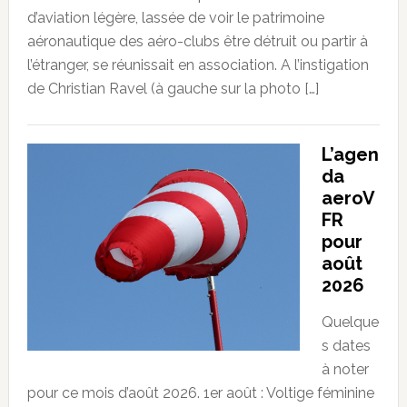
d’aviation légère, lassée de voir le patrimoine
aéronautique des aéro-clubs être détruit ou partir à
l’étranger, se réunissait en association. A l’instigation
de Christian Ravel (à gauche sur la photo […]
L’agen
da
aeroV
FR
pour
août
2026
Quelque
s dates
à noter
pour ce mois d’août 2026. 1er août : Voltige féminine