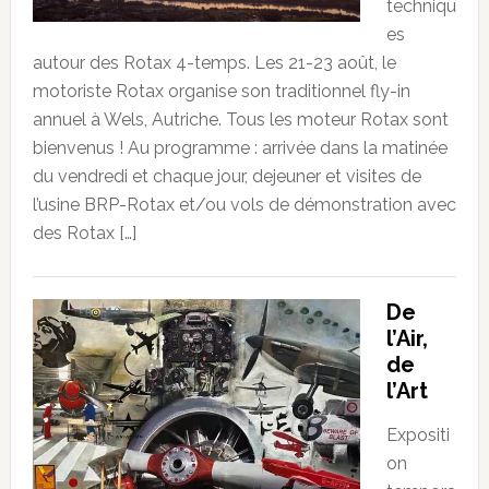
techniqu
es
autour des Rotax 4-temps. Les 21-23 août, le
motoriste Rotax organise son traditionnel fly-in
annuel à Wels, Autriche. Tous les moteur Rotax sont
bienvenus ! Au programme : arrivée dans la matinée
du vendredi et chaque jour, dejeuner et visites de
l’usine BRP-Rotax et/ou vols de démonstration avec
des Rotax […]
De
l’Air,
de
l’Art
Expositi
on