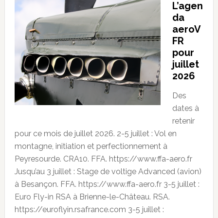
L’agen
da
aeroV
FR
pour
juillet
2026
Des
dates à
retenir
pour ce mois de juillet 2026. 2-5 juillet : Vol en
montagne, initiation et perfectionnement à
Peyresourde. CRA10. FFA. https://www.ffa-aero.fr
Jusqu’au 3 juillet : Stage de voltige Advanced (avion)
à Besançon. FFA. https://www.ffa-aero.fr 3-5 juillet :
Euro Fly-in RSA à Brienne-le-Château. RSA.
https://euroflyin.rsafrance.com 3-5 juillet :