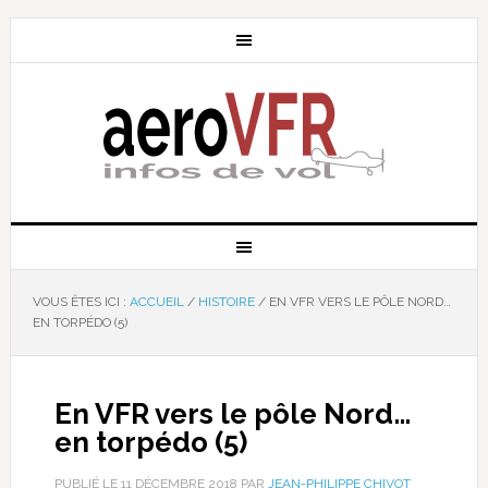
VOUS ÊTES ICI :
ACCUEIL
/
HISTOIRE
/
EN VFR VERS LE PÔLE NORD…
EN TORPÉDO (5)
En VFR vers le pôle Nord…
en torpédo (5)
PUBLIÉ LE
11 DÉCEMBRE 2018
PAR
JEAN-PHILIPPE CHIVOT