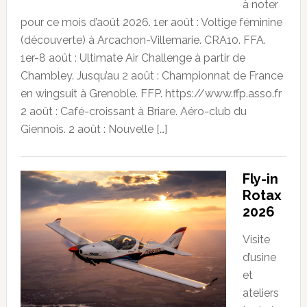
à noter
pour ce mois d’août 2026. 1er août : Voltige féminine
(découverte) à Arcachon-Villemarie. CRA10. FFA.
1er-8 août : Ultimate Air Challenge à partir de
Chambley. Jusqu’au 2 août : Championnat de France
en wingsuit à Grenoble. FFP. https://www.ffp.asso.fr
2 août : Café-croissant à Briare. Aéro-club du
Giennois. 2 août : Nouvelle […]
Fly-in
Rotax
2026
Visite
d’usine
et
ateliers