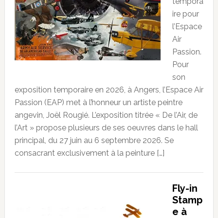
tempora
ire pour
l’Espace
Air
Passion.
Pour
son
exposition temporaire en 2026, à Angers, l’Espace Air
Passion (EAP) met à l’honneur un artiste peintre
angevin, Joël Rougié. L’exposition titrée « De l’Air, de
l’Art » propose plusieurs de ses oeuvres dans le hall
principal, du 27 juin au 6 septembre 2026. Se
consacrant exclusivement à la peinture […]
Fly-in
Stamp
e à