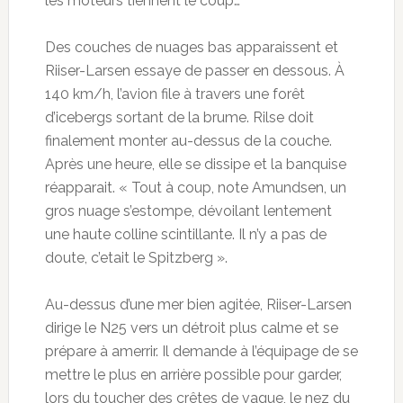
les moteurs tiennent le coup…
Des couches de nuages bas apparaissent et
Riiser-Larsen essaye de passer en dessous. À
140 km/h, l’avion file à travers une forêt
d’icebergs sortant de la brume. Rilse doit
finalement monter au-dessus de la couche.
Après une heure, elle se dissipe et la banquise
réapparait. « Tout à coup, note Amundsen, un
gros nuage s’estompe, dévoilant lentement
une haute colline scintillante. Il n’y a pas de
doute, c’etait le Spitzberg ».
Au-dessus d’une mer bien agitée, Riiser-Larsen
dirige le N25 vers un détroit plus calme et se
prépare à amerrir. Il demande à l’équipage de se
mettre le plus en arrière possible pour garder,
lors du toucher des crêtes de vague, le nez du