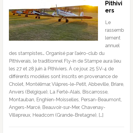
Pithivi
ers
Le
rassemb
lement
annuel
des stampistes… Organisé par l’aéro-club du
Pithiverais, le traditionnel Fly-in de Stampe aura lieu
les 27 et 28 juin à Pithiviers. À ce jour, 25 SV-4 de
différents modèles sont inscrits en provenance de
Cholet, Montélimar, Viâpres-le-Petit, Abbeville, Briare,
Anvers (Belgique), La Ferté-Alais, Biscarrosse,
Montauban, Enghien-Moisselles, Persan-Beaumont,
Angers-Marcé, Beauvoir-sur-Mer, Chavenay-
Villepreux, Headcorn (Grande-Bretagne), […]