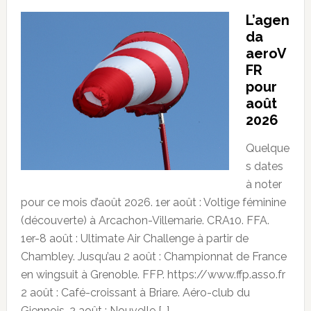
L’agen
da
aeroV
FR
pour
août
2026
Quelque
s dates
à noter
pour ce mois d’août 2026. 1er août : Voltige féminine
(découverte) à Arcachon-Villemarie. CRA10. FFA.
1er-8 août : Ultimate Air Challenge à partir de
Chambley. Jusqu’au 2 août : Championnat de France
en wingsuit à Grenoble. FFP. https://www.ffp.asso.fr
2 août : Café-croissant à Briare. Aéro-club du
Giennois. 2 août : Nouvelle […]