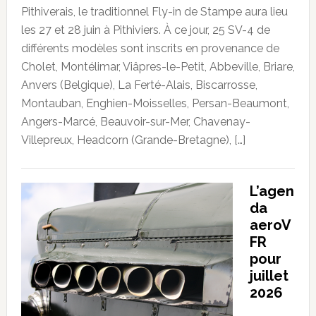
Pithiverais, le traditionnel Fly-in de Stampe aura lieu
les 27 et 28 juin à Pithiviers. À ce jour, 25 SV-4 de
différents modèles sont inscrits en provenance de
Cholet, Montélimar, Viâpres-le-Petit, Abbeville, Briare,
Anvers (Belgique), La Ferté-Alais, Biscarrosse,
Montauban, Enghien-Moisselles, Persan-Beaumont,
Angers-Marcé, Beauvoir-sur-Mer, Chavenay-
Villepreux, Headcorn (Grande-Bretagne), […]
L’agen
da
aeroV
FR
pour
juillet
2026