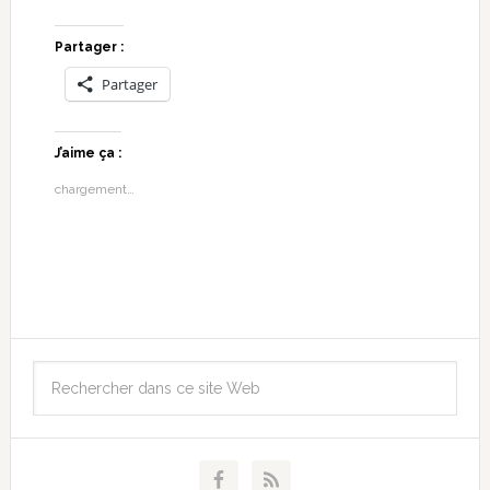
Partager :
Partager
J’aime ça :
chargement…