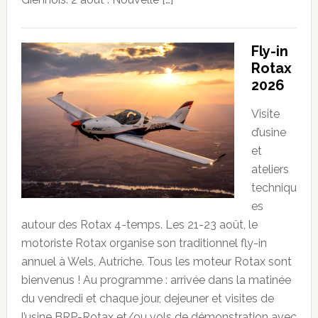
Fly-in
Rotax
2026
Visite
d’usine
et
ateliers
techniqu
es
autour des Rotax 4-temps. Les 21-23 août, le
motoriste Rotax organise son traditionnel fly-in
annuel à Wels, Autriche. Tous les moteur Rotax sont
bienvenus ! Au programme : arrivée dans la matinée
du vendredi et chaque jour, dejeuner et visites de
l’usine BRP-Rotax et/ou vols de démonstration avec