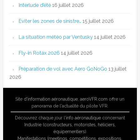
Interlude d’été
16 juillet 2026
Eviter les zones de sinistre…
15 juillet 2026
La situation météo par Ventusky
14 juillet 2026
Fly-in Rotax 2026
14 juillet 2026
Préparation de vol avec Aero GoNoGo
13 juillet
2026
Site
d'information aéronautique
,
aeroVFR.com
offre un
panorama de l'actualité du pilote VFR.
Découvrez chaque jour l'
info aéronautique
concernant
Industrie (constructeurs, motoristes, héliciers,
équipementiers)
Manifestations (meetings, compétitions, expositions,