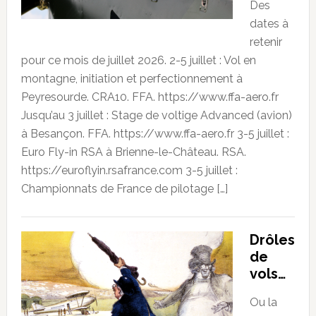
Des
dates à
retenir
pour ce mois de juillet 2026. 2-5 juillet : Vol en
montagne, initiation et perfectionnement à
Peyresourde. CRA10. FFA. https://www.ffa-aero.fr
Jusqu’au 3 juillet : Stage de voltige Advanced (avion)
à Besançon. FFA. https://www.ffa-aero.fr 3-5 juillet :
Euro Fly-in RSA à Brienne-le-Château. RSA.
https://euroflyin.rsafrance.com 3-5 juillet :
Championnats de France de pilotage […]
Drôles
de
vols…
Ou la