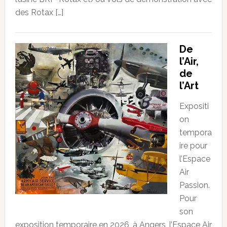
des Rotax […]
De
l’Air,
de
l’Art
Expositi
on
tempora
ire pour
l’Espace
Air
Passion.
Pour
son
exposition temporaire en 2026, à Angers, l’Espace Air