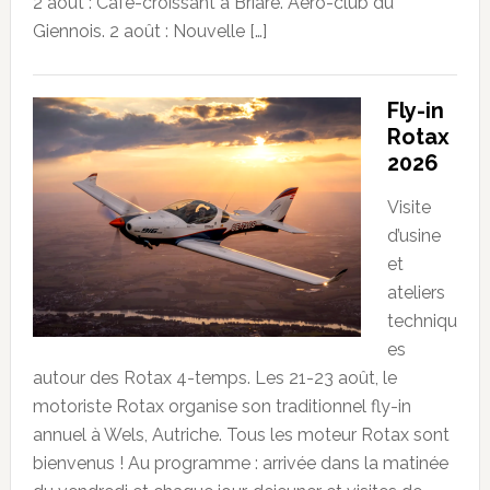
2 août : Café-croissant à Briare. Aéro-club du
Giennois. 2 août : Nouvelle […]
Fly-in
Rotax
2026
Visite
d’usine
et
ateliers
techniqu
es
autour des Rotax 4-temps. Les 21-23 août, le
motoriste Rotax organise son traditionnel fly-in
annuel à Wels, Autriche. Tous les moteur Rotax sont
bienvenus ! Au programme : arrivée dans la matinée