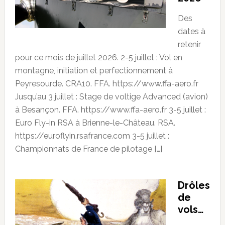
Des
dates à
retenir
pour ce mois de juillet 2026. 2-5 juillet : Vol en
montagne, initiation et perfectionnement à
Peyresourde. CRA10. FFA. https://www.ffa-aero.fr
Jusqu’au 3 juillet : Stage de voltige Advanced (avion)
à Besançon. FFA. https://www.ffa-aero.fr 3-5 juillet :
Euro Fly-in RSA à Brienne-le-Château. RSA.
https://euroflyin.rsafrance.com 3-5 juillet :
Championnats de France de pilotage […]
Drôles
de
vols…