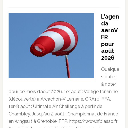
L’agen
da
aeroV
FR
pour
août
2026
Quelque
s dates
à noter
pour ce mois d’août 2026. 1er août : Voltige féminine
(découverte) à Arcachon-Villemarie. CRA10. FFA.
1er-8 août : Ultimate Air Challenge à partir de
Chambley. Jusqu’au 2 août : Championnat de France
en wingsuit à Grenoble. FFP. https://www.ffp.asso.fr