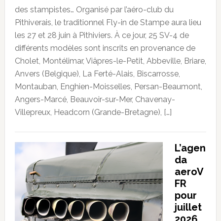
des stampistes… Organisé par l’aéro-club du
Pithiverais, le traditionnel Fly-in de Stampe aura lieu
les 27 et 28 juin à Pithiviers. À ce jour, 25 SV-4 de
différents modèles sont inscrits en provenance de
Cholet, Montélimar, Viâpres-le-Petit, Abbeville, Briare,
Anvers (Belgique), La Ferté-Alais, Biscarrosse,
Montauban, Enghien-Moisselles, Persan-Beaumont,
Angers-Marcé, Beauvoir-sur-Mer, Chavenay-
Villepreux, Headcorn (Grande-Bretagne), […]
L’agen
da
aeroV
FR
pour
juillet
2026