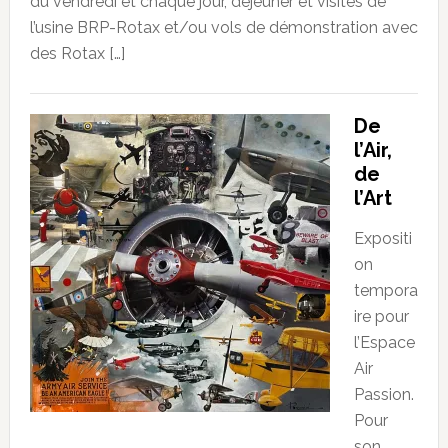
du vendredi et chaque jour, dejeuner et visites de
l’usine BRP-Rotax et/ou vols de démonstration avec
des Rotax […]
De
l’Air,
de
l’Art
Expositi
on
tempora
ire pour
l’Espace
Air
Passion.
Pour
son