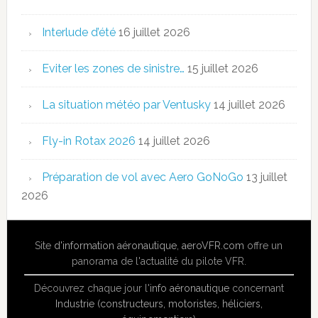
Interlude d’été
16 juillet 2026
Eviter les zones de sinistre…
15 juillet 2026
La situation météo par Ventusky
14 juillet 2026
Fly-in Rotax 2026
14 juillet 2026
Préparation de vol avec Aero GoNoGo
13 juillet
2026
Site
d'information aéronautique
,
aeroVFR.com
offre un
panorama de l'actualité du pilote VFR.
Découvrez chaque jour l'
info aéronautique
concernant
Industrie (constructeurs, motoristes, héliciers,