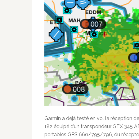
Garmin a déjà testé en vol la réception 
182 équipé d’un transpondeur GTX 345 A
portables GPS 660/795/796, du récepteu