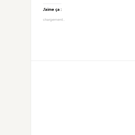
J’aime ça :
chargement…