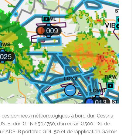
de ces données météorologiques à bord d’un Cessna
DS-B, d’un GTN 650/750, d’un écran G500 TXi, de
r ADS-B portable GDL 50 et de l’application Garmin