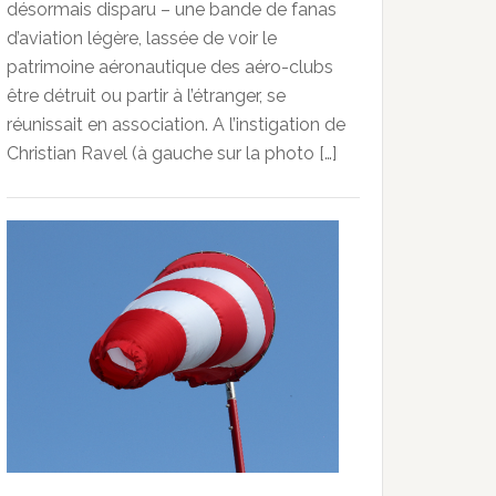
désormais disparu – une bande de fanas
d’aviation légère, lassée de voir le
patrimoine aéronautique des aéro-clubs
être détruit ou partir à l’étranger, se
réunissait en association. A l’instigation de
Christian Ravel (à gauche sur la photo […]