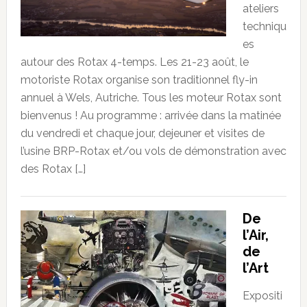
ateliers
techniqu
es
autour des Rotax 4-temps. Les 21-23 août, le
motoriste Rotax organise son traditionnel fly-in
annuel à Wels, Autriche. Tous les moteur Rotax sont
bienvenus ! Au programme : arrivée dans la matinée
du vendredi et chaque jour, dejeuner et visites de
l’usine BRP-Rotax et/ou vols de démonstration avec
des Rotax […]
De
l’Air,
de
l’Art
Expositi