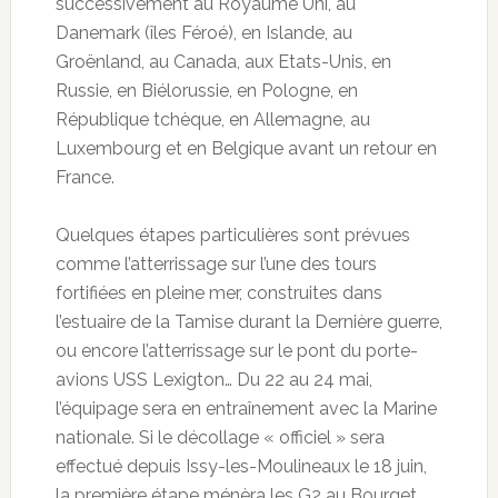
successivement au Royaume Uni, au
Danemark (îles Féroé), en Islande, au
Groënland, au Canada, aux Etats-Unis, en
Russie, en Biélorussie, en Pologne, en
République tchèque, en Allemagne, au
Luxembourg et en Belgique avant un retour en
France.
Quelques étapes particulières sont prévues
comme l’atterrissage sur l’une des tours
fortifiées en pleine mer, construites dans
l’estuaire de la Tamise durant la Dernière guerre,
ou encore l’atterrissage sur le pont du porte-
avions USS Lexigton… Du 22 au 24 mai,
l’équipage sera en entraînement avec la Marine
nationale. Si le décollage « officiel » sera
effectué depuis Issy-les-Moulineaux le 18 juin,
la première étape ménèra les G2 au Bourget