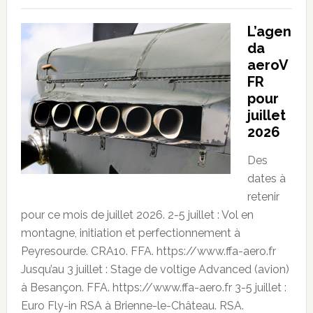
L’agen
da
aeroV
FR
pour
juillet
2026
Des
dates à
retenir
pour ce mois de juillet 2026. 2-5 juillet : Vol en
montagne, initiation et perfectionnement à
Peyresourde. CRA10. FFA. https://www.ffa-aero.fr
Jusqu’au 3 juillet : Stage de voltige Advanced (avion)
à Besançon. FFA. https://www.ffa-aero.fr 3-5 juillet :
Euro Fly-in RSA à Brienne-le-Château. RSA.