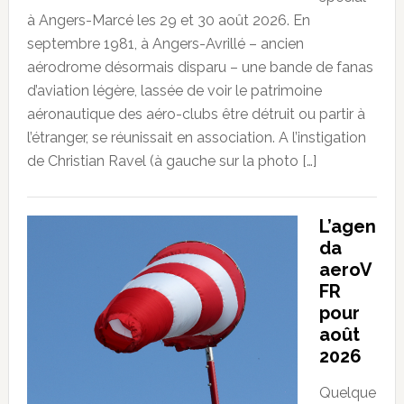
à Angers-Marcé les 29 et 30 août 2026. En
septembre 1981, à Angers-Avrillé – ancien
aérodrome désormais disparu – une bande de fanas
d’aviation légère, lassée de voir le patrimoine
aéronautique des aéro-clubs être détruit ou partir à
l’étranger, se réunissait en association. A l’instigation
de Christian Ravel (à gauche sur la photo […]
L’agen
da
aeroV
FR
pour
août
2026
Quelque