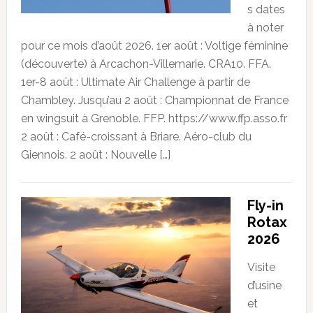
s dates
à noter
pour ce mois d’août 2026. 1er août : Voltige féminine
(découverte) à Arcachon-Villemarie. CRA10. FFA.
1er-8 août : Ultimate Air Challenge à partir de
Chambley. Jusqu’au 2 août : Championnat de France
en wingsuit à Grenoble. FFP. https://www.ffp.asso.fr
2 août : Café-croissant à Briare. Aéro-club du
Giennois. 2 août : Nouvelle […]
Fly-in
Rotax
2026
Visite
d’usine
et