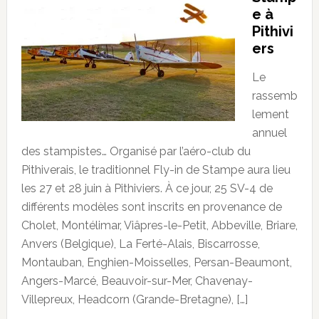
e à
Pithivi
ers
Le
rassemb
lement
annuel
des stampistes… Organisé par l’aéro-club du
Pithiverais, le traditionnel Fly-in de Stampe aura lieu
les 27 et 28 juin à Pithiviers. À ce jour, 25 SV-4 de
différents modèles sont inscrits en provenance de
Cholet, Montélimar, Viâpres-le-Petit, Abbeville, Briare,
Anvers (Belgique), La Ferté-Alais, Biscarrosse,
Montauban, Enghien-Moisselles, Persan-Beaumont,
Angers-Marcé, Beauvoir-sur-Mer, Chavenay-
Villepreux, Headcorn (Grande-Bretagne), […]