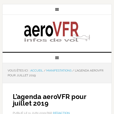
VOUS ÊTES ICI :
ACCUEIL
/
MANIFESTATIONS
/
L’AGENDA AEROVFR
POUR JUILLET 2019
L’agenda aeroVFR pour
juillet 2019
PUBLIÉ LE
11 JUIN 2019
PAR
RÉDACTION