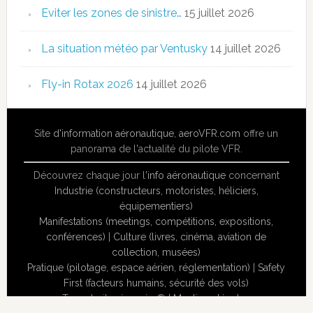
Eviter les zones de sinistre…
15 juillet 2026
La situation météo par Ventusky
14 juillet 2026
Fly-in Rotax 2026
14 juillet 2026
Site
d'information aéronautique
,
aeroVFR.com
offre un
panorama de l'actualité du pilote VFR.
Découvrez chaque jour l'
info aéronautique
concernant
Industrie (constructeurs, motoristes, héliciers,
équipementiers)
Manifestations (meetings, compétitions, expositions,
conférences)
|
Culture (livres, cinéma, aviation de
collection, musées)
Pratique (pilotage, espace aérien, réglementation)
|
Safety
First (facteurs humains, sécurité des vols)
Tous droits réservés ® |
Mentions légales