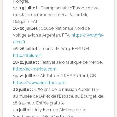
Hongrie.
14-19 juillet :
Championnats d’Europe de vol
circulaire (aéromodélisme) à Pazardzik,
Bulgarie. FAI.
16-20 juillet :
Coupe Nationale Nord de
voltige avion à Argentan. FFA.
https://www.ffa-
aero.fr
16-26 juillet :
Tour ULM 2019. FFPLUM.
http://ffplum.fr
18-21 juillet :
Festival aéronautique de Méribel.
http://ac-meribel.com
19-21 juillet :
Air Tattoo à RAF Fairford, GB.
https://www.airtattoo.com
20 juillet :
« 50 ans de la mission Apollo 11 »
au musée de l’Air et de l’Espace, au Bourget, de
18 à 23h00. Entrée gratuite.
20 juillet :
July Evening Airshow de la
Shuttleworth à Old Warden, GB.