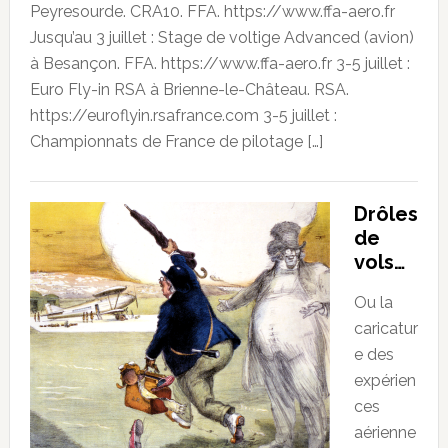
Peyresourde. CRA10. FFA. https://www.ffa-aero.fr
Jusqu’au 3 juillet : Stage de voltige Advanced (avion)
à Besançon. FFA. https://www.ffa-aero.fr 3-5 juillet :
Euro Fly-in RSA à Brienne-le-Château. RSA.
https://euroflyin.rsafrance.com 3-5 juillet :
Championnats de France de pilotage […]
Drôles
de
vols…
Ou la
caricatur
e des
expérien
ces
aérienne