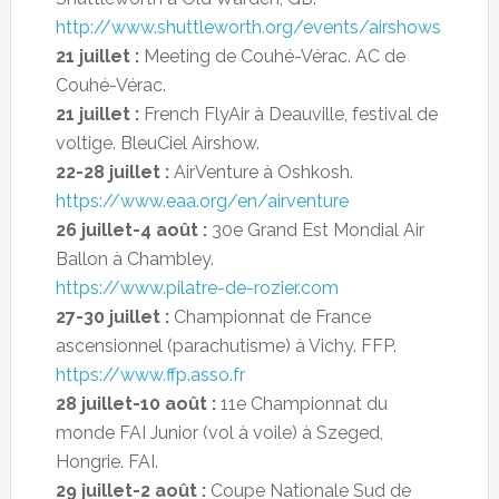
http://www.shuttleworth.org/events/airshows
21 juillet :
Meeting de Couhé-Vérac. AC de
Couhé-Vérac.
21 juillet :
French FlyAir à Deauville, festival de
voltige. BleuCiel Airshow.
22-28 juillet :
AirVenture à Oshkosh.
https://www.eaa.org/en/airventure
26 juillet-4 août :
30e Grand Est Mondial Air
Ballon à Chambley.
https://www.pilatre-de-rozier.com
27-30 juillet :
Championnat de France
ascensionnel (parachutisme) à Vichy. FFP.
https://www.ffp.asso.fr
28 juillet-10 août :
11e Championnat du
monde FAI Junior (vol à voile) à Szeged,
Hongrie. FAI.
29 juillet-2 août :
Coupe Nationale Sud de