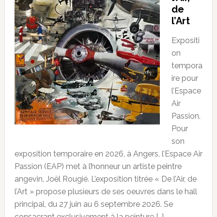
de
l’Art
Expositi
on
tempora
ire pour
l’Espace
Air
Passion.
Pour
son
exposition temporaire en 2026, à Angers, l’Espace Air
Passion (EAP) met à l’honneur un artiste peintre
angevin, Joël Rougié. L’exposition titrée « De l’Air, de
l’Art » propose plusieurs de ses oeuvres dans le hall
principal, du 27 juin au 6 septembre 2026. Se
consacrant exclusivement à la peinture […]