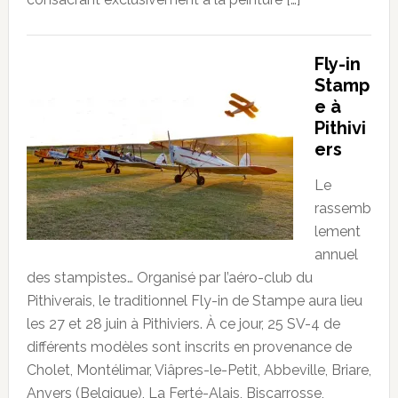
Fly-in
Stamp
e à
Pithivi
ers
Le
rassemb
lement
annuel
des stampistes… Organisé par l’aéro-club du
Pithiverais, le traditionnel Fly-in de Stampe aura lieu
les 27 et 28 juin à Pithiviers. À ce jour, 25 SV-4 de
différents modèles sont inscrits en provenance de
Cholet, Montélimar, Viâpres-le-Petit, Abbeville, Briare,
Anvers (Belgique), La Ferté-Alais, Biscarrosse,