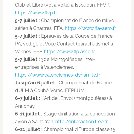
Club et Libre (vol à voile) à Issoudun. FFVP.
https://www.ffvp.fr
5-7 juillet :
Championnat de France de rallye
aérien à Chartres. FFA.
https://www.ffa-aero.fr
5-7 juillet :
Epreuves de la Coupe de France
PA, voltige et Voile Contact (parachutisme) à
Vannes. FFP.
https://www.ffp.asso.fr
5-7 juillet :
30e Montgolfiades inter-
entreprises à Valenciennes.
https://www.valenciennes-dynamite.fr
Jusqu’au 6 juillet :
Championnat de France
d’ULM à Couhé-Vérac. FFPLUM.
6-7 juillet :
L’Art de l’Envol (montgolfières) à
Annonay.
6-11 juillet :
Stage d’initiation à la conception
avion à Saint-Yan.
http://inter.action.free.fr
6-21 juillet :
Championnat d’Europe classe 15