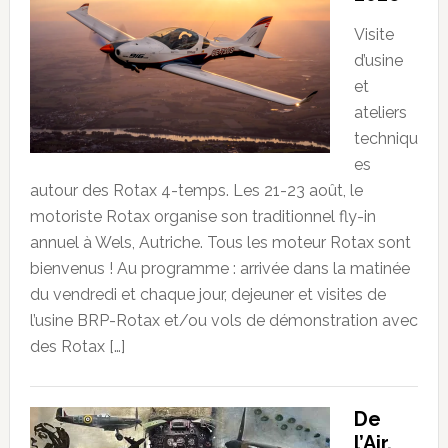
Visite
d’usine
et
ateliers
techniqu
es
autour des Rotax 4-temps. Les 21-23 août, le
motoriste Rotax organise son traditionnel fly-in
annuel à Wels, Autriche. Tous les moteur Rotax sont
bienvenus ! Au programme : arrivée dans la matinée
du vendredi et chaque jour, dejeuner et visites de
l’usine BRP-Rotax et/ou vols de démonstration avec
des Rotax […]
De
l’Air,