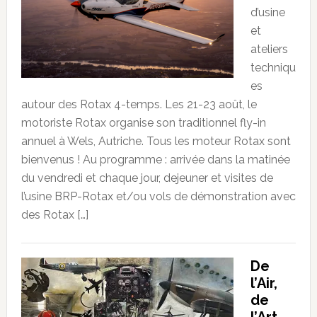
d’usine
et
ateliers
techniqu
es
autour des Rotax 4-temps. Les 21-23 août, le
motoriste Rotax organise son traditionnel fly-in
annuel à Wels, Autriche. Tous les moteur Rotax sont
bienvenus ! Au programme : arrivée dans la matinée
du vendredi et chaque jour, dejeuner et visites de
l’usine BRP-Rotax et/ou vols de démonstration avec
des Rotax […]
De
l’Air,
de
l’Art