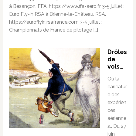
à Besançon. FFA. https://www.ffa-aero.fr 3-5 juillet :
Euro Fly-in RSA à Brienne-le-Château. RSA.
https://euroflyin.rsafrance.com 3-5 juillet :
Championnats de France de pilotage […]
Drôles
de
vols…
Ou la
caricatur
e des
expérien
ces
aérienne
s… Du 27
juin