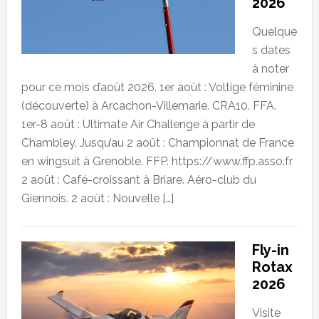
2026
Quelque
s dates
à noter
pour ce mois d’août 2026. 1er août : Voltige féminine
(découverte) à Arcachon-Villemarie. CRA10. FFA.
1er-8 août : Ultimate Air Challenge à partir de
Chambley. Jusqu’au 2 août : Championnat de France
en wingsuit à Grenoble. FFP. https://www.ffp.asso.fr
2 août : Café-croissant à Briare. Aéro-club du
Giennois. 2 août : Nouvelle […]
Fly-in
Rotax
2026
Visite