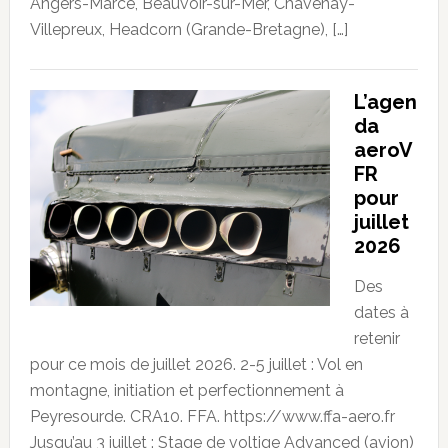
Angers-Marcé, Beauvoir-sur-Mer, Chavenay-
Villepreux, Headcorn (Grande-Bretagne), […]
L’agen
da
aeroV
FR
pour
juillet
2026
Des
dates à
retenir
pour ce mois de juillet 2026. 2-5 juillet : Vol en
montagne, initiation et perfectionnement à
Peyresourde. CRA10. FFA. https://www.ffa-aero.fr
Jusqu’au 3 juillet : Stage de voltige Advanced (avion)