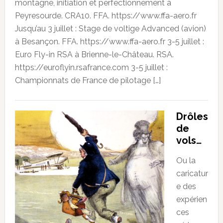
montagne, initiation et perfectionnement à
Peyresourde. CRA10. FFA. https://www.ffa-aero.fr
Jusqu’au 3 juillet : Stage de voltige Advanced (avion)
à Besançon. FFA. https://www.ffa-aero.fr 3-5 juillet :
Euro Fly-in RSA à Brienne-le-Château. RSA.
https://euroflyin.rsafrance.com 3-5 juillet :
Championnats de France de pilotage […]
Drôles
de
vols…
Ou la
caricatur
e des
expérien
ces