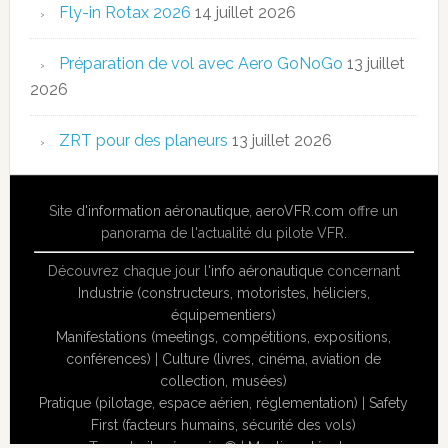
Fly-in Rotax 2026
14 juillet 2026
Préparation de vol avec Aero GoNoGo
13 juillet
2026
ZRT pour des planeurs
13 juillet 2026
Site
d'information aéronautique
,
aeroVFR.com
offre un
panorama de l'actualité du pilote VFR.
Découvrez chaque jour l'
info aéronautique
concernant
Industrie (constructeurs, motoristes, héliciers,
équipementiers)
Manifestations (meetings, compétitions, expositions,
conférences)
|
Culture (livres, cinéma, aviation de
collection, musées)
Pratique (pilotage, espace aérien, réglementation)
|
Safety
First (facteurs humains, sécurité des vols)
Tous droits réservés ® |
Mentions légales