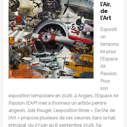
l’Air,
de
l’Art
Expositi
on
tempora
ire pour
l’Espace
Air
Passion.
Pour
son
exposition temporaire en 2026, à Angers, l’Espace Air
Passion (EAP) met à l’honneur un artiste peintre
angevin, Joël Rougié. L’exposition titrée « De l’Air, de
l’Art » propose plusieurs de ses oeuvres dans le hall
principal, du 27 juin au 6 septembre 2026. Se