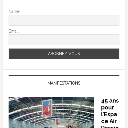
Name
Email
MANIFESTATIONS
45 ans
pour
l’Espa
ce Air