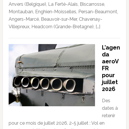
Anvers (Belgique), La Ferté-Alais, Biscarrosse,
Montauban, Enghien-Moisselles, Persan-Beaumont,
Angers-Marcé, Beauvoir-sur-Mer, Chavenay-
Villepreux, Headcorn (Grande-Bretagne), […]
L’agen
da
aeroV
FR
pour
juillet
2026
Des
dates à
retenir
pour ce mois de juillet 2026. 2-5 juillet : Vol en