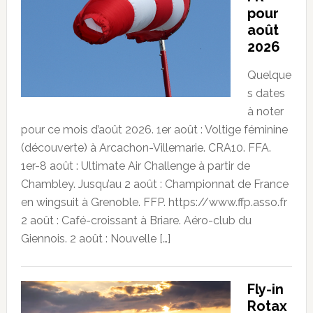
pour
août
2026
Quelque
s dates
à noter
pour ce mois d’août 2026. 1er août : Voltige féminine
(découverte) à Arcachon-Villemarie. CRA10. FFA.
1er-8 août : Ultimate Air Challenge à partir de
Chambley. Jusqu’au 2 août : Championnat de France
en wingsuit à Grenoble. FFP. https://www.ffp.asso.fr
2 août : Café-croissant à Briare. Aéro-club du
Giennois. 2 août : Nouvelle […]
Fly-in
Rotax