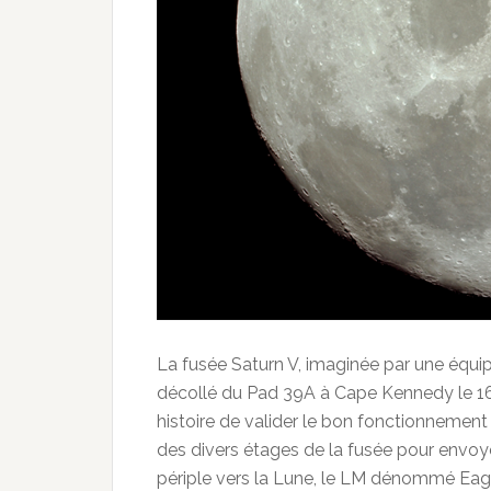
La fusée Saturn V, imaginée par une équip
décollé du Pad 39A à Cape Kennedy le 16 j
histoire de valider le bon fonctionnement
des divers étages de la fusée pour envoyer
périple vers la Lune, le LM dénommé Ea