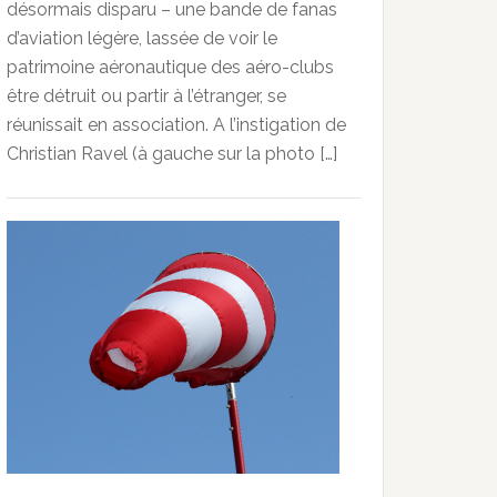
désormais disparu – une bande de fanas
d’aviation légère, lassée de voir le
patrimoine aéronautique des aéro-clubs
être détruit ou partir à l’étranger, se
réunissait en association. A l’instigation de
Christian Ravel (à gauche sur la photo […]