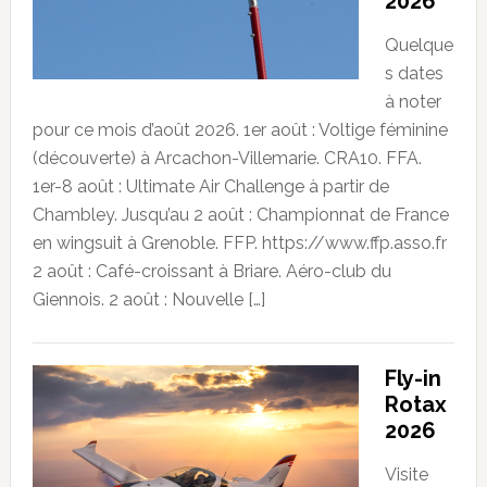
2026
Quelque
s dates
à noter
pour ce mois d’août 2026. 1er août : Voltige féminine
(découverte) à Arcachon-Villemarie. CRA10. FFA.
1er-8 août : Ultimate Air Challenge à partir de
Chambley. Jusqu’au 2 août : Championnat de France
en wingsuit à Grenoble. FFP. https://www.ffp.asso.fr
2 août : Café-croissant à Briare. Aéro-club du
Giennois. 2 août : Nouvelle […]
Fly-in
Rotax
2026
Visite