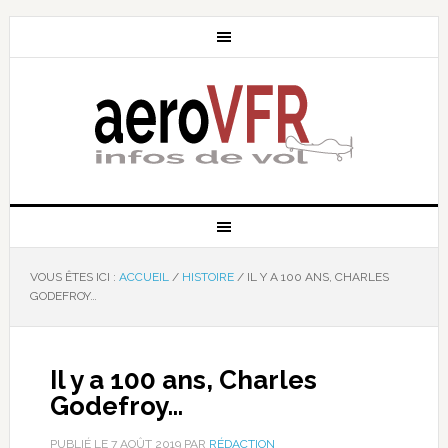
VOUS ÊTES ICI :
ACCUEIL
/
HISTOIRE
/
IL Y A 100 ANS, CHARLES
GODEFROY…
Il y a 100 ans, Charles
Godefroy…
PUBLIÉ LE
7 AOÛT 2019
PAR
RÉDACTION