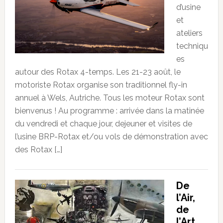
d’usine
et
ateliers
techniqu
es
autour des Rotax 4-temps. Les 21-23 août, le
motoriste Rotax organise son traditionnel fly-in
annuel à Wels, Autriche. Tous les moteur Rotax sont
bienvenus ! Au programme : arrivée dans la matinée
du vendredi et chaque jour, dejeuner et visites de
l’usine BRP-Rotax et/ou vols de démonstration avec
des Rotax […]
De
l’Air,
de
l’Art