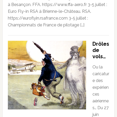
à Besançon. FFA. https://www.ffa-aero.fr 3-5 juillet :
Euro Fly-in RSA à Brienne-le-Château. RSA.
https://euroflyin.rsafrance.com 3-5 juillet :
Championnats de France de pilotage […]
Drôles
de
vols…
Ou la
caricatur
e des
expérien
ces
aérienne
s… Du 27
juin