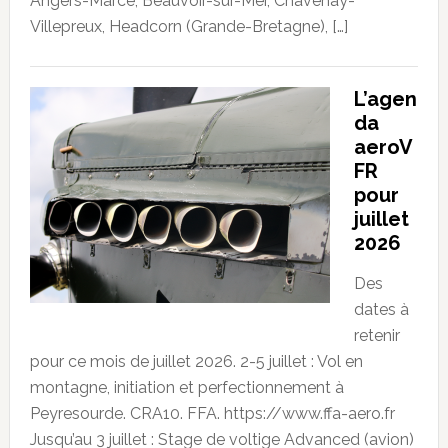
Angers-Marcé, Beauvoir-sur-Mer, Chavenay-
Villepreux, Headcorn (Grande-Bretagne), […]
L’agen
da
aeroV
FR
pour
juillet
2026
Des
dates à
retenir
pour ce mois de juillet 2026. 2-5 juillet : Vol en
montagne, initiation et perfectionnement à
Peyresourde. CRA10. FFA. https://www.ffa-aero.fr
Jusqu’au 3 juillet : Stage de voltige Advanced (avion)