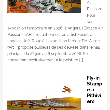
Air
Passion.
Pour
son
exposition temporaire en 2026, à Angers, l’Espace Air
Passion (EAP) met à l’honneur un artiste peintre
angevin, Joël Rougié. L’exposition titrée « De l’Air, de
l’Art » propose plusieurs de ses oeuvres dans le hall
principal, du 27 juin au 6 septembre 2026. Se
consacrant exclusivement à la peinture […]
Fly-in
Stamp
e à
Pithivi
ers