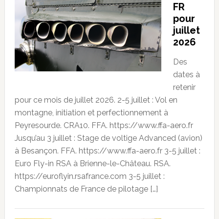
FR
pour
juillet
2026
Des
dates à
retenir
pour ce mois de juillet 2026. 2-5 juillet : Vol en
montagne, initiation et perfectionnement à
Peyresourde. CRA10. FFA. https://www.ffa-aero.fr
Jusqu’au 3 juillet : Stage de voltige Advanced (avion)
à Besançon. FFA. https://www.ffa-aero.fr 3-5 juillet :
Euro Fly-in RSA à Brienne-le-Château. RSA.
https://euroflyin.rsafrance.com 3-5 juillet :
Championnats de France de pilotage […]