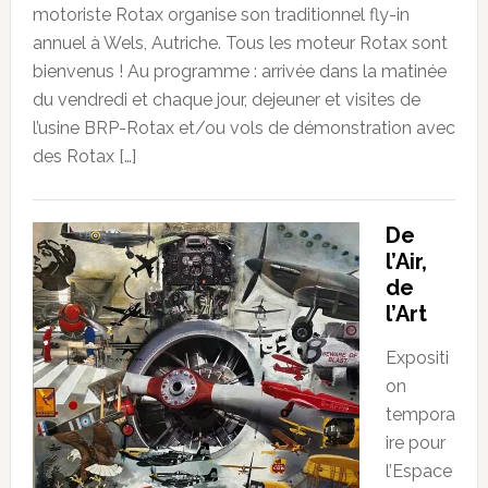
motoriste Rotax organise son traditionnel fly-in
annuel à Wels, Autriche. Tous les moteur Rotax sont
bienvenus ! Au programme : arrivée dans la matinée
du vendredi et chaque jour, dejeuner et visites de
l’usine BRP-Rotax et/ou vols de démonstration avec
des Rotax […]
De
l’Air,
de
l’Art
Expositi
on
tempora
ire pour
l’Espace