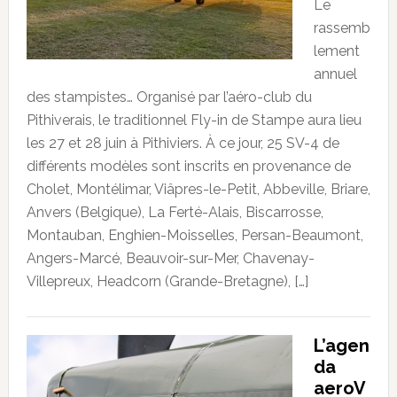
Le
rassemb
lement
annuel
des stampistes… Organisé par l’aéro-club du
Pithiverais, le traditionnel Fly-in de Stampe aura lieu
les 27 et 28 juin à Pithiviers. À ce jour, 25 SV-4 de
différents modèles sont inscrits en provenance de
Cholet, Montélimar, Viâpres-le-Petit, Abbeville, Briare,
Anvers (Belgique), La Ferté-Alais, Biscarrosse,
Montauban, Enghien-Moisselles, Persan-Beaumont,
Angers-Marcé, Beauvoir-sur-Mer, Chavenay-
Villepreux, Headcorn (Grande-Bretagne), […]
L’agen
da
aeroV