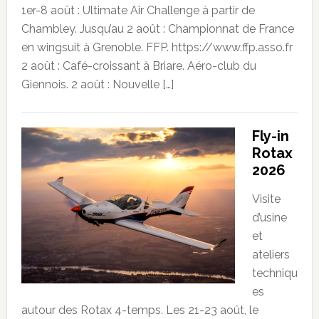
1er-8 août : Ultimate Air Challenge à partir de
Chambley. Jusqu’au 2 août : Championnat de France
en wingsuit à Grenoble. FFP. https://www.ffp.asso.fr
2 août : Café-croissant à Briare. Aéro-club du
Giennois. 2 août : Nouvelle […]
Fly-in
Rotax
2026
Visite
d’usine
et
ateliers
techniqu
es
autour des Rotax 4-temps. Les 21-23 août, le