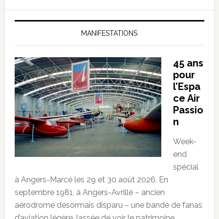
MANIFESTATIONS
45 ans
pour
l’Espa
ce Air
Passio
n
Week-
end
spécial
à Angers-Marcé les 29 et 30 août 2026. En
septembre 1981, à Angers-Avrillé – ancien
aérodrome désormais disparu – une bande de fanas
d’aviation légère, lassée de voir le patrimoine