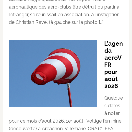
aéronautique des aéro-clubs être détruit ou partir à
l’étranger, se réunissait en association. A l’instigation
de Christian Ravel (à gauche sur la photo […]
L’agen
da
aeroV
FR
pour
août
2026
Quelque
s dates
à noter
pour ce mois d’août 2026. 1er août : Voltige féminine
(découverte) à Arcachon-Villemarie. CRA10. FFA.