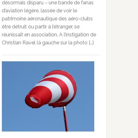
désormais disparu – une bande de fanas
d’aviation légère, lassée de voir le
patrimoine aéronautique des aéro-clubs
être détruit ou partir à l’étranger, se
réunissait en association. A l’instigation de
Christian Ravel (à gauche sur la photo […]