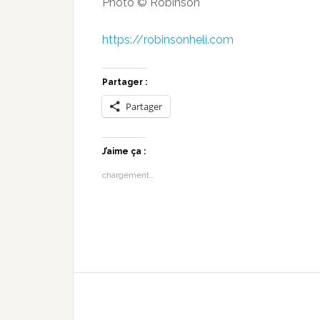
Photo © Robinson
https://robinsonheli.com
Partager :
Partager
J’aime ça :
chargement…