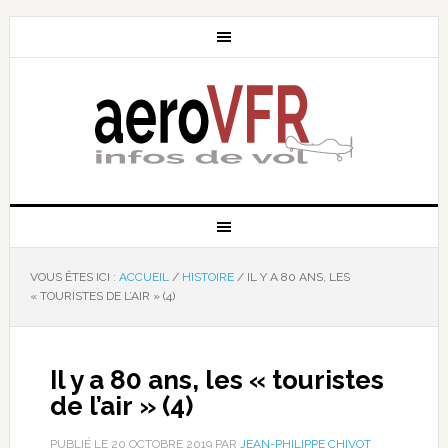
VOUS ÊTES ICI :
ACCUEIL
/
HISTOIRE
/
IL Y A 80 ANS, LES
« TOURISTES DE L’AIR » (4)
Il y a 80 ans, les « touristes
de l’air » (4)
PUBLIÉ LE
20 OCTOBRE 2019
PAR
JEAN-PHILIPPE CHIVOT