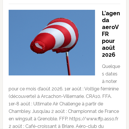
L’agen
da
aeroV
FR
pour
août
2026
Quelque
s dates
à noter
pour ce mois d’août 2026. 1er août : Voltige féminine
(découverte) à Arcachon-Villemarie. CRA10. FFA.
1er-8 août : Ultimate Air Challenge à partir de
Chambley. Jusqu’au 2 août : Championnat de France
en wingsuit à Grenoble. FFP. https://www.ffp.asso.fr
2 août : Café-croissant à Briare. Aéro-club du