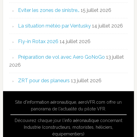
Eviter les zones de sinistre…
15 juillet 2026
La situation météo par Ventusky
14 juillet 2026
Fly-in Rotax 2026
14 juillet 2026
Préparation de vol avec Aero GoNoGo
13 juillet
2026
ZRT pour des planeurs
13 juillet 2026
Site
d'information aéronautique
,
aeroVFR.com
offre un
panorama de l'actualité du pilote VFR.
Découvrez chaque jour l'
info aéronautique
concernant
Industrie (constructeurs, motoristes, héliciers,
équipementiers)