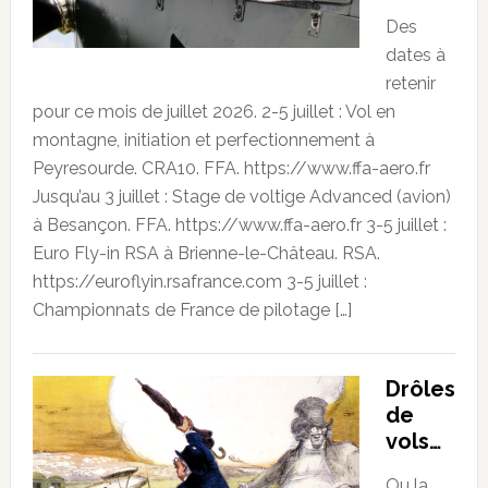
Des
dates à
retenir
pour ce mois de juillet 2026. 2-5 juillet : Vol en
montagne, initiation et perfectionnement à
Peyresourde. CRA10. FFA. https://www.ffa-aero.fr
Jusqu’au 3 juillet : Stage de voltige Advanced (avion)
à Besançon. FFA. https://www.ffa-aero.fr 3-5 juillet :
Euro Fly-in RSA à Brienne-le-Château. RSA.
https://euroflyin.rsafrance.com 3-5 juillet :
Championnats de France de pilotage […]
Drôles
de
vols…
Ou la