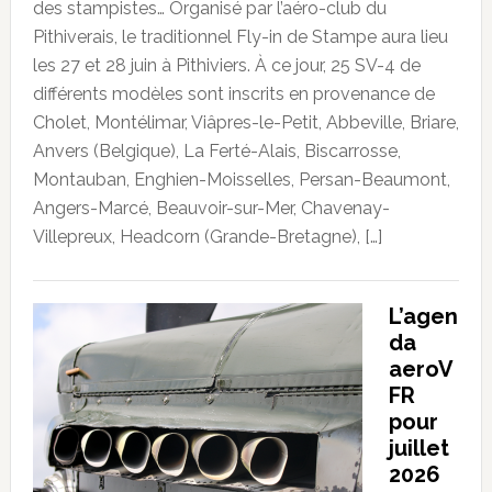
des stampistes… Organisé par l’aéro-club du
Pithiverais, le traditionnel Fly-in de Stampe aura lieu
les 27 et 28 juin à Pithiviers. À ce jour, 25 SV-4 de
différents modèles sont inscrits en provenance de
Cholet, Montélimar, Viâpres-le-Petit, Abbeville, Briare,
Anvers (Belgique), La Ferté-Alais, Biscarrosse,
Montauban, Enghien-Moisselles, Persan-Beaumont,
Angers-Marcé, Beauvoir-sur-Mer, Chavenay-
Villepreux, Headcorn (Grande-Bretagne), […]
L’agen
da
aeroV
FR
pour
juillet
2026