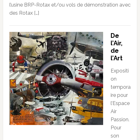
l’usine BRP-Rotax et/ou vols de démonstration avec
des Rotax […]
De
l’Air,
de
l’Art
Expositi
on
tempora
ire pour
l’Espace
Air
Passion.
Pour
son