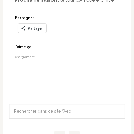
Prochaine saison :
le tour d’Afrique en… hiver.
Partager :
Partager
J’aime ça :
chargement…